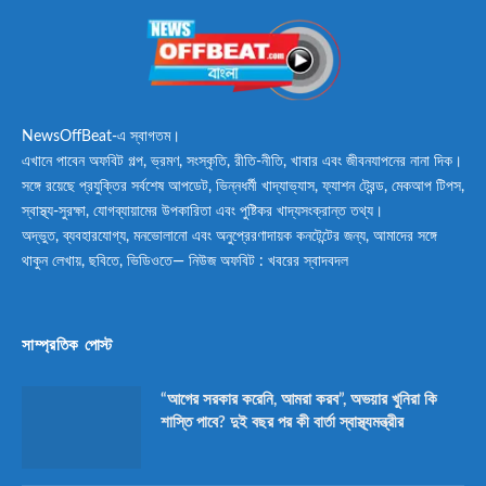
NewsOffBeat-এ স্বাগতম।
এখানে পাবেন অফবিট গল্প, ভ্রমণ, সংস্কৃতি, রীতি-নীতি, খাবার এবং জীবনযাপনের নানা দিক।
সঙ্গে রয়েছে প্রযুক্তির সর্বশেষ আপডেট, ভিন্নধর্মী খাদ্যাভ্যাস, ফ্যাশন ট্রেন্ড, মেকআপ টিপস,
স্বাস্থ্য-সুরক্ষা, যোগব্যায়ামের উপকারিতা এবং পুষ্টিকর খাদ্যসংক্রান্ত তথ্য।
অদ্ভুত, ব্যবহারযোগ্য, মনভোলানো এবং অনুপ্রেরণাদায়ক কনটেন্টের জন্য, আমাদের সঙ্গে
থাকুন লেখায়, ছবিতে, ভিডিওতে— নিউজ অফবিট : খবরের স্বাদবদল
সাম্প্রতিক পোস্ট
“আগের সরকার করেনি, আমরা করব”, অভয়ার খুনিরা কি
শাস্তি পাবে? দুই বছর পর কী বার্তা স্বাস্থ্যমন্ত্রীর