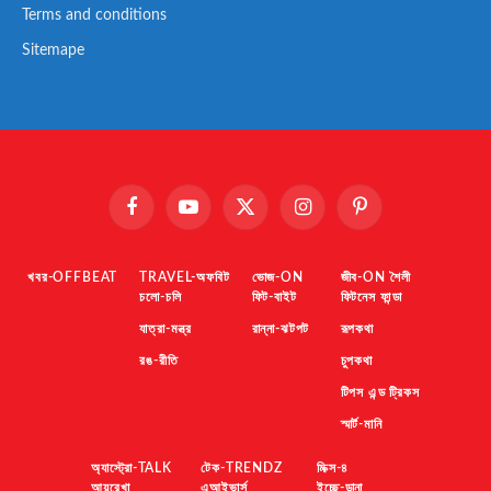
Terms and conditions
Sitemape
Facebook
YouTube
X
Instagram
Pinterest
(Twitter)
খবর-OFFBEAT
TRAVEL-অফবিট
ভোজ-ON
জীব-ON শৈলী
চলো-চলি
ফিট-বাইট
ফিটনেস ফান্ডা
যাত্রা-মন্ত্র
রান্না-ঝটপট
রূপকথা
রঙ-রীতি
চুপকথা
টিপস এন্ড ট্রিকস
স্মার্ট-মানি
অ্যাস্ট্রো-TALK
টেক-TRENDZ
মিক্স-৪
আয়ুরেখা
এআইভার্স
ইচ্ছে-ডানা