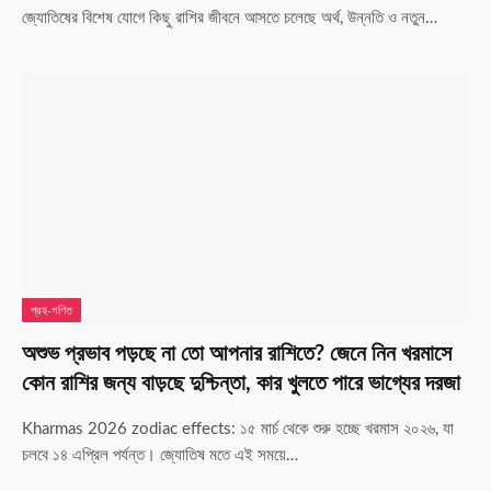
জ্যোতিষের বিশেষ যোগে কিছু রাশির জীবনে আসতে চলেছে অর্থ, উন্নতি ও নতুন…
গ্রহ-গণিত
অশুভ প্রভাব পড়ছে না তো আপনার রাশিতে? জেনে নিন খরমাসে
কোন রাশির জন্য বাড়ছে দুশ্চিন্তা, কার খুলতে পারে ভাগ্যের দরজা
Kharmas 2026 zodiac effects: ১৫ মার্চ থেকে শুরু হচ্ছে খরমাস ২০২৬, যা
চলবে ১৪ এপ্রিল পর্যন্ত। জ্যোতিষ মতে এই সময়ে…