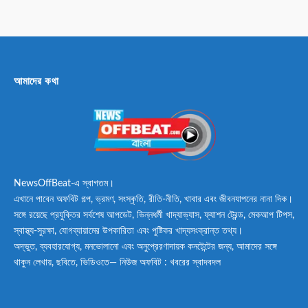
আমাদের কথা
NewsOffBeat-এ স্বাগতম।
এখানে পাবেন অফবিট গল্প, ভ্রমণ, সংস্কৃতি, রীতি-নীতি, খাবার এবং জীবনযাপনের নানা দিক।
সঙ্গে রয়েছে প্রযুক্তির সর্বশেষ আপডেট, ভিন্নধর্মী খাদ্যাভ্যাস, ফ্যাশন ট্রেন্ড, মেকআপ টিপস,
স্বাস্থ্য-সুরক্ষা, যোগব্যায়ামের উপকারিতা এবং পুষ্টিকর খাদ্যসংক্রান্ত তথ্য।
অদ্ভুত, ব্যবহারযোগ্য, মনভোলানো এবং অনুপ্রেরণাদায়ক কনটেন্টের জন্য, আমাদের সঙ্গে
থাকুন লেখায়, ছবিতে, ভিডিওতে— নিউজ অফবিট : খবরের স্বাদবদল