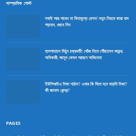
সাম্প্রতিক পোস্ট
সবাই আর পাবেন না বিনামূল্যে রেশন! নতুন নিয়মে কারা বাদ
পড়বেন, জেনে নিন
হাসপাতালে মিঠুন চক্রবর্তী! খোঁজ নিতে পৌঁছালেন শুভেন্দু
অধিকারী, জানুন কেমন আছেন অভিনেতা
ইউপিআইএ টাকা পাঠান? এবার কি দিতে হবে বাড়তি টাকা?
কী জানাল কেন্দ্র?
PAGES