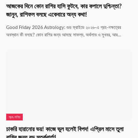
আজকের দিনে কোন রাশির হাসি ফুটবে, কার কপালে দুশ্চিন্তা?
জানুন, রাশিফল বলছে একেবারে অন্য কথা!
Good Friday 2026 Astrology: গুড ফ্রাইডে ২০২৬-এ গ্রহ-নক্ষত্রের
অবস্থান কী বলছে? কোন রাশির জন্য আসছে সাফল্য, অর্থলাভ ও সুখবর, আর…
গ্রহ-গণিত
চাকরি হারানোর ভয়! কাজে ভুল হলেই বিপদ! এপ্রিল মাসে তুলা
রাশির জন্য বড় সতর্কবার্তা!