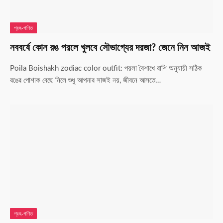
গ্রহ-গণিত
নববর্ষে কোন রঙ পরলে খুলবে সৌভাগ্যের দরজা? জেনে নিন আজই
Poila Boishakh zodiac color outfit: পয়লা বৈশাখে রাশি অনুযায়ী সঠিক
রঙের পোশাক বেছে নিলে শুধু আপনার সাজই নয়, জীবনে আসতে…
গ্রহ-গণিত