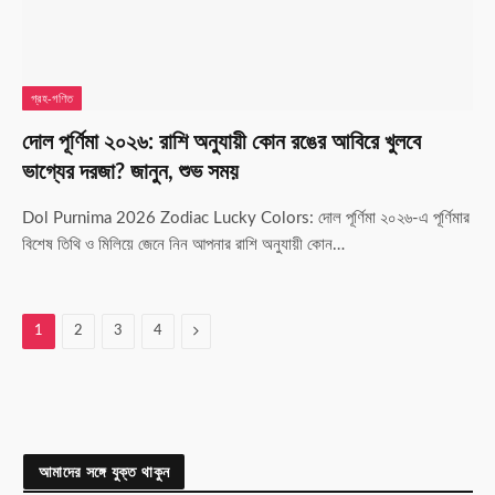
গ্রহ-গণিত
দোল পূর্ণিমা ২০২৬: রাশি অনুযায়ী কোন রঙের আবিরে খুলবে
ভাগ্যের দরজা? জানুন, শুভ সময়
Dol Purnima 2026 Zodiac Lucky Colors: দোল পূর্ণিমা ২০২৬-এ পূর্ণিমার
বিশেষ তিথি ও মিলিয়ে জেনে নিন আপনার রাশি অনুযায়ী কোন…
Next
1
2
3
4
আমাদের সঙ্গে যুক্ত থাকুন