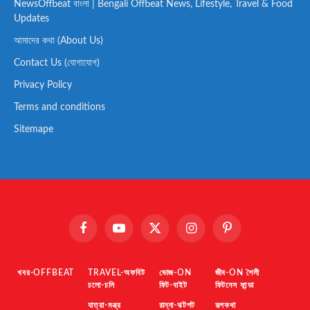
NewsOffbeat বাংলা | Bengali Offbeat News, Lifestyle, Travel & Food
Updates
আমাদের কথা (About Us)
Contact Us (যোগাযোগ)
Privacy Policy
Terms and conditions
Sitemape
Facebook
YouTube
X
Instagram
Pinterest
(Twitter)
খবর-OFFBEAT
TRAVEL-অফবিট
ভোজ-ON
জীব-ON শৈলী
চলো-চলি
ফিট-বাইট
ফিটনেস ফান্ডা
যাত্রা-মন্ত্র
রান্না-ঝটপট
রূপকথা