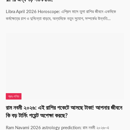
Libra April 2026 Horoscope: এপ্রিল মাসে তুলা রাশির জীবনে একদিকে
কর্মক্ষেত্রে চাপ ও দুশ্চিন্তা বাড়বে, অন্যদিকে নতুন সুযোগ, সম্পর্কের উন্নতি…
গ্রহ-গণিত
রাম নবমী ২০২৬: এই রাশির পকেটে আসছে টাকা! আপনার জীবনে
কি বড় টার্নিং পয়েন্ট অপেক্ষা করছে?
Ram Navami 2026 astrology prediction: রাম নবমী ২০২৬-এ