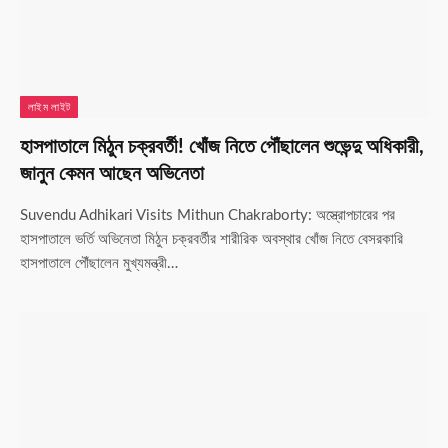
লাইম লাইট
হাসপাতালে মিঠুন চক্রবর্তী! খোঁজ নিতে পৌঁছালেন শুভেন্দু অধিকারী,
জানুন কেমন আছেন অভিনেতা
Suvendu Adhikari Visits Mithun Chakraborty: অস্ত্রোপচারের পর
হাসপাতালে ভর্তি অভিনেতা মিঠুন চক্রবর্তীর শারীরিক অবস্থার খোঁজ নিতে বেসরকারি
হাসপাতালে পৌঁছালেন মুখ্যমন্ত্রী…