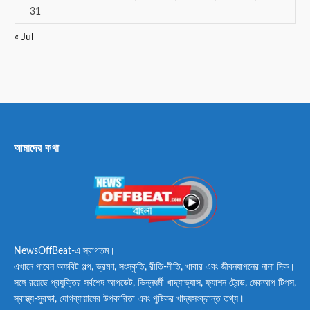
31
« Jul
আমাদের কথা
NewsOffBeat-এ স্বাগতম।
এখানে পাবেন অফবিট গল্প, ভ্রমণ, সংস্কৃতি, রীতি-নীতি, খাবার এবং জীবনযাপনের নানা দিক।
সঙ্গে রয়েছে প্রযুক্তির সর্বশেষ আপডেট, ভিন্নধর্মী খাদ্যাভ্যাস, ফ্যাশন ট্রেন্ড, মেকআপ টিপস,
স্বাস্থ্য-সুরক্ষা, যোগব্যায়ামের উপকারিতা এবং পুষ্টিকর খাদ্যসংক্রান্ত তথ্য।