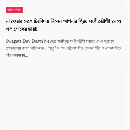
লাইম লাইট
না ফেরার দেশে চিরবিদায় নিলেন আপনার প্রিয় সংগীতশিল্পী! নেমে
এল শোকের ছায়া!
Swagata Dey Death News: জনপ্রিয় সংগীতশিল্পী স্বাগত দে-র প্রয়াণে
শোকস্তব্ধ বাংলা সঙ্গীতজগৎ। আধুনিক গান, রবীন্দ্রসঙ্গীত, নজরুলগীতি ও লোকসঙ্গীতে
তাঁর অসামান্য…