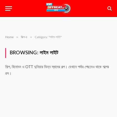
»
»
Home
মিক্স-৪
Category: "লাইম লাইট"
BROWSING:
লাইম লাইট
শিল্প, বিনোদন ও OTT দুনিয়ার ভিন্ন স্বাদের গল্প। যেখানে পর্দার পেছনেও থাকে গল্পের
রস।