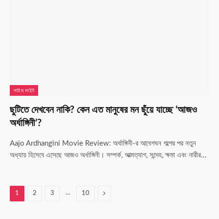
লাইম লাইট
ছুটিতে দেখবেন নাকি? কেন এত মানুষের মন ছুঁয়ে যাচ্ছে ‘আজও
অর্ধাঙ্গিনী’?
Aajo Ardhangini Movie Review: অর্ধাঙ্গিনী-র আবেগঘন গল্পের পর নতুন
অধ্যায় হিসেবে এসেছে আজও অর্ধাঙ্গিনী। সম্পর্ক, আত্মত্যাগ, সন্দেহ, ক্ষমা এবং নারীর…
…
Next
1
2
3
10