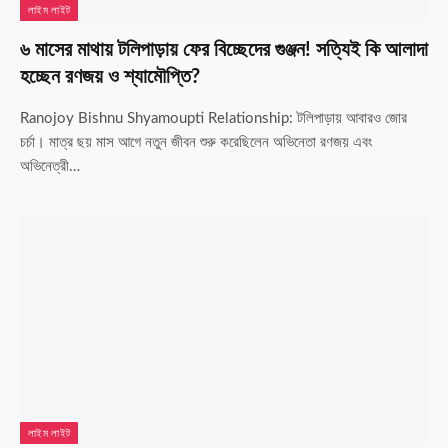
লাইম লাইট
৬ মাসের মাথায় টলিপাড়ায় ফের বিচ্ছেদের গুঞ্জন! সত্যিই কি আলাদা
হচ্ছেন রণজয় ও শ্যামৌপ্তি?
Ranojoy Bishnu Shyamoupti Relationship: টলিপাড়ায় আবারও জোর
চর্চা। মাত্র ছয় মাস আগে নতুন জীবন শুরু করেছিলেন অভিনেতা রণজয় এবং
অভিনেত্রী…
লাইম লাইট