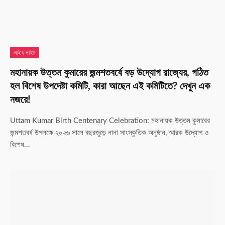
লাইম লাইট
মহানায়ক উত্তম কুমারের জন্মশতবর্ষে বড় উদ্যোগ রাজ্যের, গঠিত
হল বিশেষ উপদেষ্টা কমিটি, কারা আছেন এই কমিটিতে? দেখুন এক
নজরে!
Uttam Kumar Birth Centenary Celebration: মহানায়ক উত্তম কুমারের
জন্মশতবর্ষ উপলক্ষে ২০২৬ সালে বছরজুড়ে নানা সাংস্কৃতিক অনুষ্ঠান, স্মারক উদ্যোগ ও
বিশেষ…