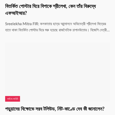
বিতর্কিত পোস্টার ঘিরে বিপাকে শ্রীলেখা, কেন তাঁর বিরুদ্ধে
এফআইআর?
Sreelekha Mitra FIR: কলকাতায় ছাত্র আন্দোলনে অভিনেত্রী শ্রীলেখা মিত্রের
হাতে থাকা বিতর্কিত পোস্টার ঘিরে শুরু হয়েছে রাজনৈতিক চাপানউতোর। বিজেপি নেত্রী…
লাইম লাইট
পড়ুয়াদের বিক্ষোভে সরব টলিউড, নিট-কাণ্ডে দেব কী জানালেন?