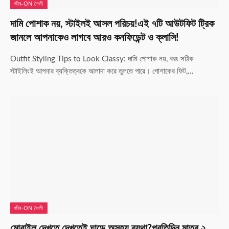
জীব-ON শৈলী
দামি পোশাক নয়, স্টাইলই আসল পরিচয়!এই ৭টি আউটফিট ট্রিক
জানলে আপনাকেও লাগবে আরও কনফিডেন্ট ও ক্লাসি!
Outfit Styling Tips to Look Classy: দামি পোশাক নয়, বরং সঠিক
স্টাইলিংই আপনার ব্যক্তিত্বকে আলাদা করে তুলতে পারে। পোশাকের ফিট,…
জীব-ON শৈলী
মোবাইল দেখতে দেখতেই ঘাড়ে অসহ্য ব্যথা?প্রতিদিন মাত্র ২