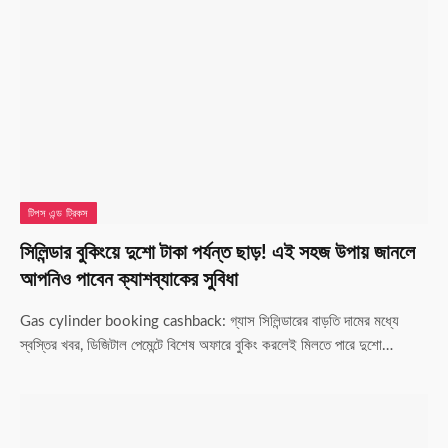
টিপস এন্ড ট্রিকস
সিলিন্ডার বুকিংয়ে দুশো টাকা পর্যন্ত ছাড়! এই সহজ উপায় জানলে
আপনিও পাবেন ক্যাশব্যাকের সুবিধা
Gas cylinder booking cashback: গ্যাস সিলিন্ডারের বাড়তি দামের মধ্যে
স্বস্তির খবর, ডিজিটাল পেমেন্টে বিশেষ অফারে বুকিং করলেই মিলতে পারে দুশো…