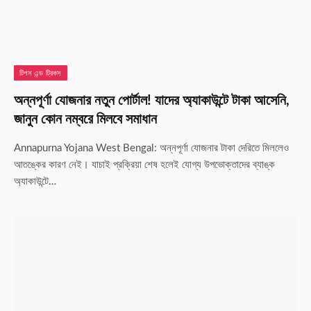
টিপস এন্ড ট্রিকস
অন্নপূর্ণা যোজনার নতুন পোর্টাল! যাদের অ্যাকাউন্টে টাকা আসেনি,
জানুন কোন নম্বরে মিলবে সমাধান
Annapurna Yojana West Bengal: অন্নপূর্ণা যোজনার টাকা দেরিতে মিললেও
আতঙ্কের কারণ নেই। যাচাই প্রক্রিয়া শেষ হলেই যোগ্য উপভোক্তাদের ব্যাঙ্ক
অ্যাকাউন্টে…