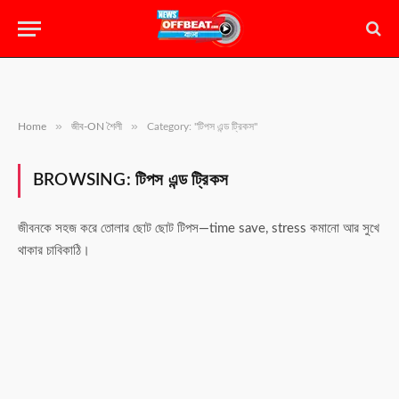
»
»
Home
জীব-ON শৈলী
Category: "টিপস এন্ড ট্রিকস"
BROWSING:
টিপস এন্ড ট্রিকস
জীবনকে সহজ করে তোলার ছোট ছোট টিপস—time save, stress কমানো আর সুখে
থাকার চাবিকাঠি।