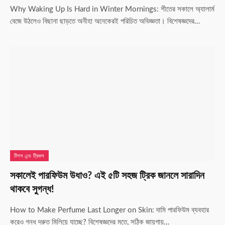
Why Waking Up Is Hard in Winter Mornings: শীতের সকালে অ্যালার্ম
বেজে উঠলেও বিছানা ছাড়তে অনীহা অনেকেরই পরিচিত অভিজ্ঞতা। বিশেষজ্ঞদের…
টিপস এন্ড ট্রিকস
সকালেই পারফিউম উধাও? এই ৫টি সহজ ট্রিক জানলে সারাদিন
থাকবে সুগন্ধ!
How to Make Perfume Last Longer on Skin: দামি পারফিউম ব্যবহার
করেও গন্ধ দ্রুত মিলিয়ে যাচ্ছে? বিশেষজ্ঞদের মতে, সঠিক জায়গায়…