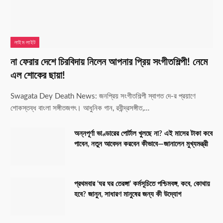
লাইম লাইট
না ফেরার দেশে চিরবিদায় নিলেন আপনার প্রিয় সংগীতশিল্পী! নেমে
এল শোকের ছায়া!
Swagata Dey Death News: জনপ্রিয় সংগীতশিল্পী স্বাগত দে-র প্রয়াণে
শোকস্তব্ধ বাংলা সঙ্গীতজগৎ। আধুনিক গান, রবীন্দ্রসঙ্গীত,…
অন্নপূর্ণা ভাণ্ডারের পোর্টাল খুলছে না? এই মাসের টাকা কবে
পাবেন, নতুন আবেদন করবেন কীভাবে—জানালেন মুখ্যমন্ত্রী
প্রথমবার ‘ঘর ঘর তেরঙ্গা’ কর্মসূচিতে পশ্চিমবঙ্গ, কবে, কোথায়
হবে? জানুন, সাধারণ মানুষের জন্য কী উদ্যোগ