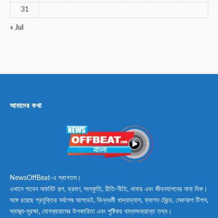
31
« Jul
আমাদের কথা
NewsOffBeat-এ স্বাগতম।
এখানে পাবেন অফবিট গল্প, ভ্রমণ, সংস্কৃতি, রীতি-নীতি, খাবার এবং জীবনযাপনের নানা দিক।
সঙ্গে রয়েছে প্রযুক্তির সর্বশেষ আপডেট, ভিন্নধর্মী খাদ্যাভ্যাস, ফ্যাশন ট্রেন্ড, মেকআপ টিপস,
স্বাস্থ্য-সুরক্ষা, যোগব্যায়ামের উপকারিতা এবং পুষ্টিকর খাদ্যসংক্রান্ত তথ্য।