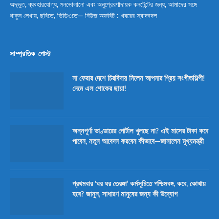
অদ্ভুত, ব্যবহারযোগ্য, মনভোলানো এবং অনুপ্রেরণাদায়ক কনটেন্টের জন্য, আমাদের সঙ্গে
থাকুন লেখায়, ছবিতে, ভিডিওতে— নিউজ অফবিট : খবরের স্বাদবদল
সাম্প্রতিক পোস্ট
না ফেরার দেশে চিরবিদায় নিলেন আপনার প্রিয় সংগীতশিল্পী!
নেমে এল শোকের ছায়া!
অন্নপূর্ণা ভাণ্ডারের পোর্টাল খুলছে না? এই মাসের টাকা কবে
পাবেন, নতুন আবেদন করবেন কীভাবে—জানালেন মুখ্যমন্ত্রী
প্রথমবার ‘ঘর ঘর তেরঙ্গা’ কর্মসূচিতে পশ্চিমবঙ্গ, কবে, কোথায়
হবে? জানুন, সাধারণ মানুষের জন্য কী উদ্যোগ