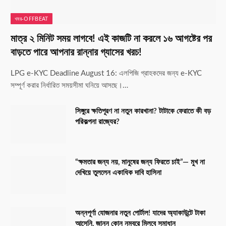
খবর-OFFBEAT
মাত্র ২ মিনিট সময় লাগবে! এই কাজটি না করলে ১৬ আগষ্টের পর
বাড়তে পারে আপনার রান্নার গ্যাসের খরচ!
LPG e-KYC Deadline August 16: এলপিজি গ্রাহকদের জন্য e-KYC
সম্পূর্ণ করার নির্ধারিত সময়সীমা ঘনিয়ে আসছে।…
সিঙ্গুরে ক্ষতিপূরণ না নতুন কারখানা? টাটাকে ফেরাতে কী বড়
পরিকল্পনা রাজ্যের?
“ক্ষমতার জন্য নয়, মানুষের জন্য ফিরতে চাই”— মুখ না
দেখিয়ে তুললেন একাধিক দাবি হাসিনা
অন্নপূর্ণা যোজনার নতুন পোর্টাল! যাদের অ্যাকাউন্টে টাকা
আসেনি, জানুন কোন নম্বরে মিলবে সমাধান