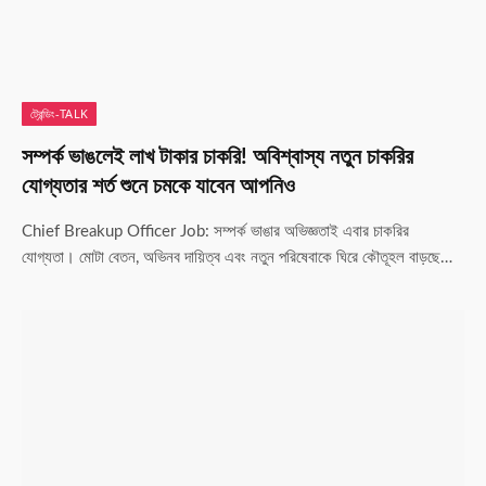
ট্রেন্ডিং-TALK
সম্পর্ক ভাঙলেই লাখ টাকার চাকরি! অবিশ্বাস্য নতুন চাকরির
যোগ্যতার শর্ত শুনে চমকে যাবেন আপনিও
Chief Breakup Officer Job: সম্পর্ক ভাঙার অভিজ্ঞতাই এবার চাকরির
যোগ্যতা। মোটা বেতন, অভিনব দায়িত্ব এবং নতুন পরিষেবাকে ঘিরে কৌতূহল বাড়ছে…