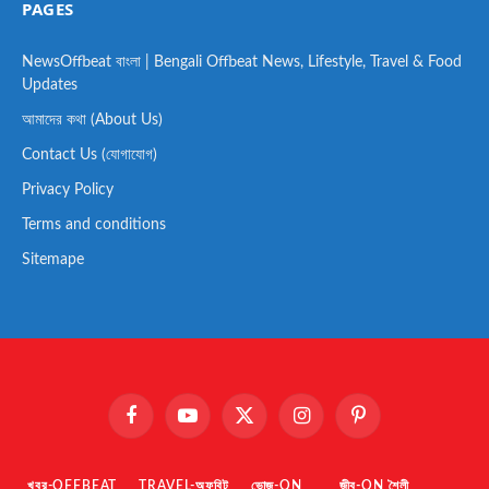
PAGES
NewsOffbeat বাংলা | Bengali Offbeat News, Lifestyle, Travel & Food
Updates
আমাদের কথা (About Us)
Contact Us (যোগাযোগ)
Privacy Policy
Terms and conditions
Sitemape
Facebook
YouTube
X
Instagram
Pinterest
(Twitter)
খবর-OFFBEAT
TRAVEL-অফবিট
ভোজ-ON
জীব-ON শৈলী