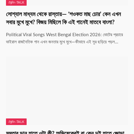
ট্রেন্ডিং-TALK
সোশ্যাল মাধ্যম থেকে রাস্তায়— ‘শওকত মাছ চোর’ কেন এখন
সবার মুখে মুখে? বিজয় মিছিলে কি এই গানেই মাতবে বাংলা?
Political Viral Songs West Bengal Election 2026: ভোটের প্রচারে
ভাইরাল রাজনৈতিক গান এখন জনতার মুখে মুখে—কীভাবে এই সুর ছড়িয়ে পড়ল…
ট্রেন্ডিং-TALK
মমতার ডান হাতে ওটা কী? অভিষেকেরই বা কেন দুই হাতে জোড়া