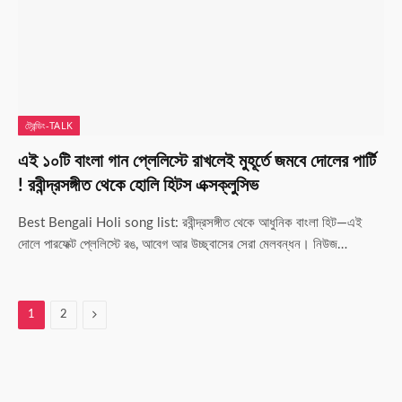
ট্রেন্ডিং-TALK
এই ১০টি বাংলা গান প্লেলিস্টে রাখলেই মুহূর্তে জমবে দোলের পার্টি
! রবীন্দ্রসঙ্গীত থেকে হোলি হিটস এক্সক্লুসিভ
Best Bengali Holi song list: রবীন্দ্রসঙ্গীত থেকে আধুনিক বাংলা হিট—এই
দোলে পারফেক্ট প্লেলিস্টে রঙ, আবেগ আর উচ্ছ্বাসের সেরা মেলবন্ধন। নিউজ…
Next
1
2