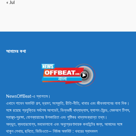
« Jul
আমাদের কথা
NewsOffBeat-এ স্বাগতম।
এখানে পাবেন অফবিট গল্প, ভ্রমণ, সংস্কৃতি, রীতি-নীতি, খাবার এবং জীবনযাপনের নানা দিক।
সঙ্গে রয়েছে প্রযুক্তির সর্বশেষ আপডেট, ভিন্নধর্মী খাদ্যাভ্যাস, ফ্যাশন ট্রেন্ড, মেকআপ টিপস,
স্বাস্থ্য-সুরক্ষা, যোগব্যায়ামের উপকারিতা এবং পুষ্টিকর খাদ্যসংক্রান্ত তথ্য।
অদ্ভুত, ব্যবহারযোগ্য, মনভোলানো এবং অনুপ্রেরণাদায়ক কনটেন্টের জন্য, আমাদের সঙ্গে
থাকুন লেখায়, ছবিতে, ভিডিওতে— নিউজ অফবিট : খবরের স্বাদবদল