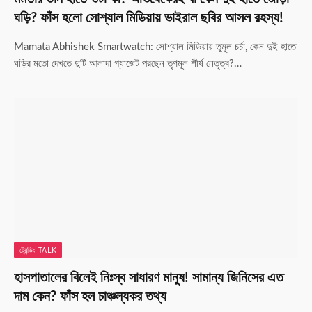
ঘড়ি? ফাঁস হলো সোশ্যাল মিডিয়ায় ভাইরাল ছবির আসল রহস্য!
Mamata Abhishek Smartwatch: সোশ্যাল মিডিয়ায় তুমুল চর্চা, কেন দুই হাতে
ঘড়ির মতো দেখতে দুটি আলাদা গ্যাজেট পরছেন তৃণমূল শীর্ষ নেতৃত্ব?…
ট্রেন্ডিং-TALK
হাসপাতালের বিলেই নিঃস্ব সাধারণ মানুষ! সামান্য জিনিসের এত
দাম কেন? ফাঁস হল চাঞ্চল্যকর তথ্য