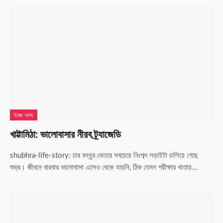
ইচ্ছে-ডানা
খাট্টামিঠা: ভালোবাসার নীরব ট্র্যাজেডি
shubhra-life-story: চার বন্ধুর ভেতরে সবচেয়ে নিঃশব্দ লড়াইটা চালিয়ে গেছে
শুভ্র। জীবনে বারবার ভালোবাসা এসেও থেকে যায়নি, ঠিক যেমন পরীক্ষার খাতায়…