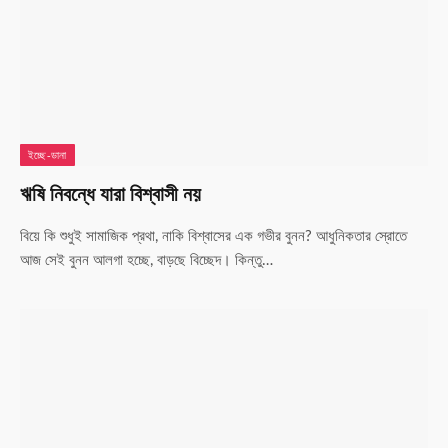
ইচ্ছে-ডানা
ঋষি নিবন্ধে যারা বিশ্বাসী নয়
বিয়ে কি শুধুই সামাজিক প্রথা, নাকি বিশ্বাসের এক গভীর বুনন? আধুনিকতার স্রোতে
আজ সেই বুনন আলগা হচ্ছে, বাড়ছে বিচ্ছেদ। কিন্তু…