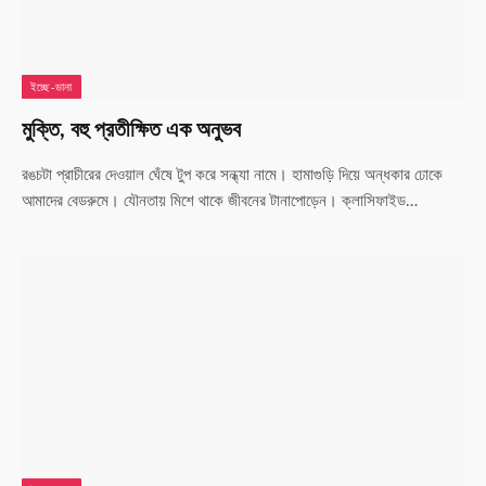
ইচ্ছে-ডানা
মুক্তি, বহু প্রতীক্ষিত এক অনুভব
রঙচটা প্রাচীরের দেওয়াল ঘেঁষে টুপ করে সন্ধ্যা নামে। হামাগুড়ি দিয়ে অন্ধকার ঢোকে
আমাদের বেডরুমে। যৌনতায় মিশে থাকে জীবনের টানাপোড়েন। ক্লাসিফাইড…