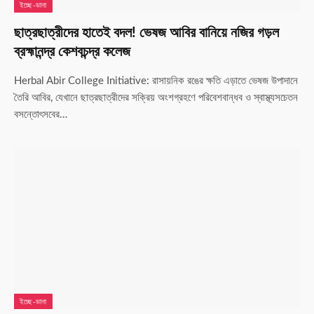
ইচ্ছে-ডানা
ছাত্রছাত্রীদের হাতেই বদল! ভেষজ আবির বানিয়ে নজির গড়ল
ব্রহ্মানন্দ্র কেশবচন্দ্র কলেজ
Herbal Abir College Initiative: রাসায়নিক রঙের ক্ষতি এড়াতে ভেষজ উপাদানে
তৈরি আবির, যেখানে ছাত্রছাত্রীদের সক্রিয় অংশগ্রহণে পরিবেশবান্ধব ও স্বাস্থ্যসচেতন
বসন্তোৎসবের…
ইচ্ছে-ডানা