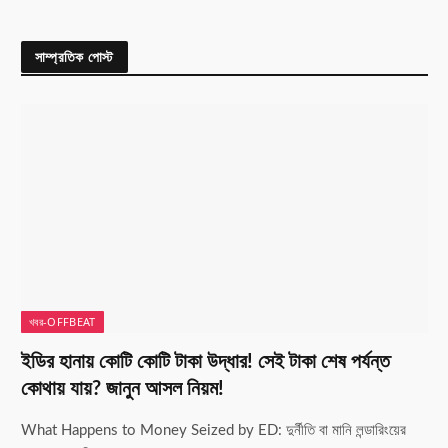
সাম্প্রতিক পোস্ট
খবর-OFFBEAT
ইডির হানায় কোটি কোটি টাকা উদ্ধার! সেই টাকা শেষ পর্যন্ত
কোথায় যায়? জানুন আসল নিয়ম!
What Happens to Money Seized by ED: দুর্নীতি বা মানি লন্ডারিংয়ের