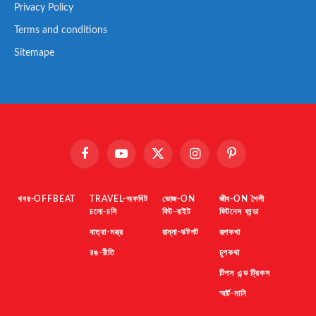
Privacy Policy
Terms and conditions
Sitemape
Facebook
YouTube
X
Instagram
Pinterest
(Twitter)
খবর-OFFBEAT
TRAVEL-অফবিট
ভোজ-ON
জীব-ON শৈলী
চলো-চলি
ফিট-বাইট
ফিটনেস ফান্ডা
যাত্রা-মন্ত্র
রান্না-ঝটপট
রূপকথা
রঙ-রীতি
চুপকথা
টিপস এন্ড ট্রিকস
স্মার্ট-মানি