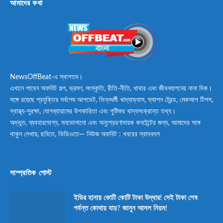
আমাদের কথা
NewsOffBeat-এ স্বাগতম।
এখানে পাবেন অফবিট গল্প, ভ্রমণ, সংস্কৃতি, রীতি-নীতি, খাবার এবং জীবনযাপনের নানা দিক।
সঙ্গে রয়েছে প্রযুক্তির সর্বশেষ আপডেট, ভিন্নধর্মী খাদ্যাভ্যাস, ফ্যাশন ট্রেন্ড, মেকআপ টিপস,
স্বাস্থ্য-সুরক্ষা, যোগব্যায়ামের উপকারিতা এবং পুষ্টিকর খাদ্যসংক্রান্ত তথ্য।
অদ্ভুত, ব্যবহারযোগ্য, মনভোলানো এবং অনুপ্রেরণাদায়ক কনটেন্টের জন্য, আমাদের সঙ্গে
থাকুন লেখায়, ছবিতে, ভিডিওতে— নিউজ অফবিট : খবরের স্বাদবদল
সাম্প্রতিক পোস্ট
ইডির হানায় কোটি কোটি টাকা উদ্ধার! সেই টাকা শেষ
পর্যন্ত কোথায় যায়? জানুন আসল নিয়ম!