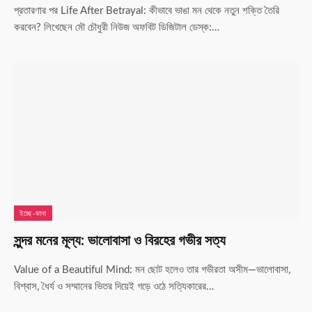
প্রতারণার পর Life After Betrayal: কীভাবে ভাঙা মন থেকে নতুন শক্তি তৈরি
করবেন? লিখেছেন মৌ চৌধুরী নিউজ অফবিট ডিজিটাল ডেস্ক:…
ইচ্ছে-ডানা
সুন্দর মনের মূল্য: ভালোবাসা ও বিরহের গভীর সত্য
Value of a Beautiful Mind: মন ছোট হলেও তার গভীরতা অসীম—ভালোবাসা,
বিশ্বাস, ধৈর্য ও সম্মানের ভিতর দিয়েই গড়ে ওঠে সত্যিকারের…