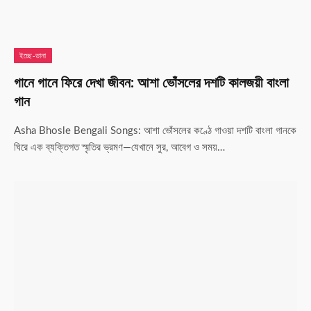
ইচ্ছে-ডানা
গানে গানে ফিরে দেখা জীবন: আশা ভোঁসলের দশটি কালজয়ী বাংলা
গান
Asha Bhosle Bengali Songs: আশা ভোঁসলের কণ্ঠে গাওয়া দশটি বাংলা গানকে
ঘিরে এক ব্যক্তিগত স্মৃতির ভ্রমণ—যেখানে সুর, আবেগ ও সময়…