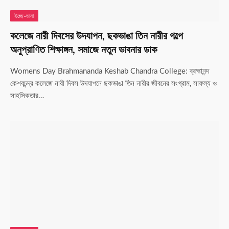
ইচ্ছে-ডানা
কলেজে নারী দিবসের উদযাপন, ছকভাঙা তিন নারীর গল্পে
অনুপ্রাণিত শিক্ষাঙ্গন, সমাজে নতুন ভাবনার ডাক
Womens Day Brahmananda Keshab Chandra College: ব্রহ্মানন্দ
কেশবচন্দ্র কলেজে নারী দিবস উদযাপনে ছকভাঙা তিন নারীর জীবনের সংগ্রাম, সাফল্য ও
সাহসিকতার…