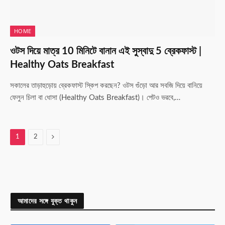
HOME
ওটস দিয়ে মাত্র 10 মিনিটে বানান এই সুস্বাদু 5 ব্রেকফাস্ট |
Healthy Oats Breakfast
সকালের তাড়াহুড়োয় ব্রেকফাস্ট স্কিপ করছেন? ওটস গুঁড়ো আর সবজি দিয়ে বানিয়ে
ফেলুন চিলা বা ধোসা (Healthy Oats Breakfast)। পেটও ভরবে,…
Next
1
2
আমাদের সঙ্গে যুক্ত থাকুন