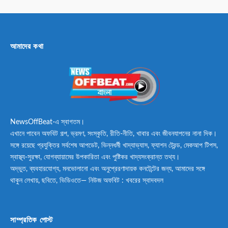
আমাদের কথা
NewsOffBeat-এ স্বাগতম।
এখানে পাবেন অফবিট গল্প, ভ্রমণ, সংস্কৃতি, রীতি-নীতি, খাবার এবং জীবনযাপনের নানা দিক।
সঙ্গে রয়েছে প্রযুক্তির সর্বশেষ আপডেট, ভিন্নধর্মী খাদ্যাভ্যাস, ফ্যাশন ট্রেন্ড, মেকআপ টিপস,
স্বাস্থ্য-সুরক্ষা, যোগব্যায়ামের উপকারিতা এবং পুষ্টিকর খাদ্যসংক্রান্ত তথ্য।
অদ্ভুত, ব্যবহারযোগ্য, মনভোলানো এবং অনুপ্রেরণাদায়ক কনটেন্টের জন্য, আমাদের সঙ্গে
থাকুন লেখায়, ছবিতে, ভিডিওতে— নিউজ অফবিট : খবরের স্বাদবদল
সাম্প্রতিক পোস্ট