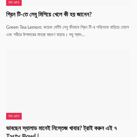
ফিট-বাইট
গ্রিন টি-তে লেবু মিশিয়ে খেলে কী হয় জানেন?
Green Tea Lemon: কয়েক ফোঁটা লেবু কীভাবে গ্রিন টি-র শক্তিকে বাড়িয়ে তোলে
এবং শরীরে উপকারের মাত্রা বহুগুণ বাড়ায়। শুধু স্বাদ…
ফিট-বাইট
ভাবছেন স্যালাড মানেই নিস্তেজ খাবার? ট্রাই করুন এই ৭
Tasty Bowl |