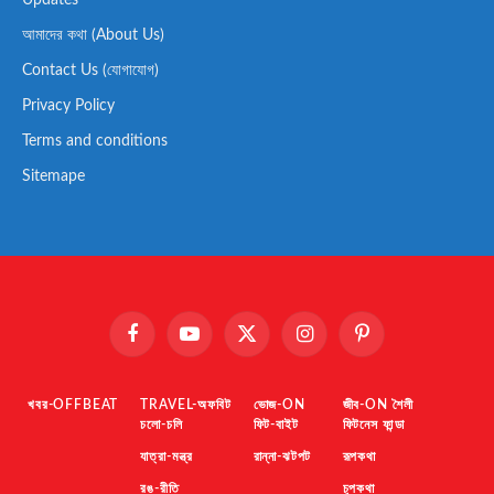
Updates
আমাদের কথা (About Us)
Contact Us (যোগাযোগ)
Privacy Policy
Terms and conditions
Sitemape
Facebook
YouTube
X
Instagram
Pinterest
(Twitter)
খবর-OFFBEAT
TRAVEL-অফবিট
ভোজ-ON
জীব-ON শৈলী
চলো-চলি
ফিট-বাইট
ফিটনেস ফান্ডা
যাত্রা-মন্ত্র
রান্না-ঝটপট
রূপকথা
রঙ-রীতি
চুপকথা