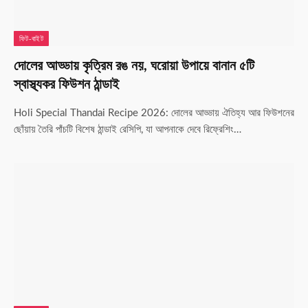
ফিট-বাইট
দোলের আড্ডায় কৃত্রিম রঙ নয়, ঘরোয়া উপায়ে বানান ৫টি
স্বাস্থ্যকর ফিউশন ঠান্ডাই
Holi Special Thandai Recipe 2026: দোলের আড্ডায় ঐতিহ্য আর ফিউশনের
ছোঁয়ায় তৈরি পাঁচটি বিশেষ ঠান্ডাই রেসিপি, যা আপনাকে দেবে রিফ্রেশিং…