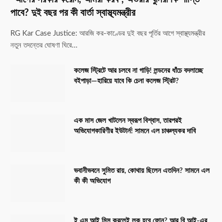
পাবে? দুই বছর পর কী বার্তা স্বাস্থ্যমন্ত্রীর
RG Kar Case Justice: আরজি কর-কাণ্ডের দুই বছর পূর্তির আগে স্বাস্থ্যমন্ত্রীর
নতুন তদন্তের ঘোষণা ঘিরে…
কলেজ স্ট্রিটে আর চলবে না গাড়ি! লন্ডনের ধাঁচে বদলাচ্ছে
বইপাড়া—হারিয়ে যাবে কি চেনা কলেজ স্ট্রিট?
এক মাস জেল খাটলেন স্বরূপ বিশ্বাস, তারপরই
অভিযোগকারিণীর ইউটার্ন! সামনে এল চাঞ্চল্যকর দাবি
ভবানীভবনে সুমিত রায়, কোথায় ছিলেন এতদিন? সামনে এল
কী কী অভিযোগ
ই এম আই মিস করলেই লক হবে ফোন? আর বি আই-এর