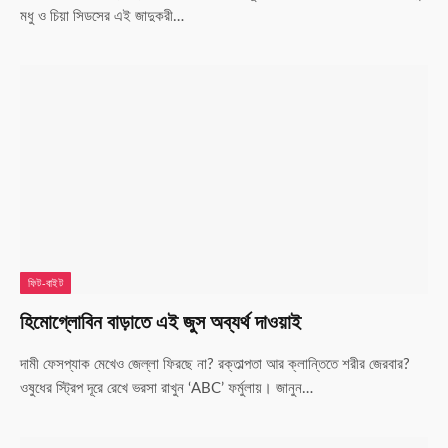
মধু ও চিয়া সিডসের এই জাদুকরী…
ফিট-বাইট
হিমোগ্লোবিন বাড়াতে এই জুস অব্যর্থ দাওয়াই
দামী ফেসপ্যাক মেখেও জেল্লা ফিরছে না? রক্তাল্পতা আর ক্লান্তিতে শরীর জেরবার?
ওষুধের স্ট্রিপ দূরে রেখে ভরসা রাখুন ‘ABC’ ফর্মুলায়। জানুন…