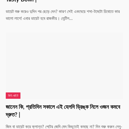
ডায়েট শুরু করেও দুদিন পর ছেড়ে দেন? কারণ সেই একঘেয়ে শসা-টমেটো চিবোতে কার
ভালো লাগে! এবার ডায়েট হবে রাজকীয়। লেন্টিল…
ফিট-বাইট
জানেন কি, প্রতিদিন সকালে এই হেলদি ড্রিঙ্ক নিলে ওজন কমবে
দ্রুত? |
জিম বা ডায়েট করে ক্লান্ত? পেটের জেদি মেদ কিছুতেই কমছে না? দিন শুরু করুন লেবু-