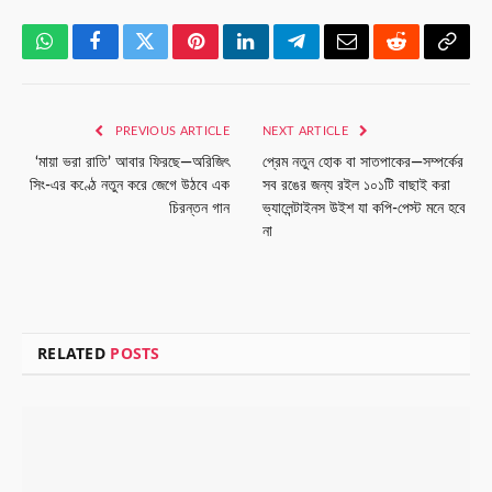
WhatsApp
Facebook
Twitter
Pinterest
LinkedIn
Telegram
Email
Reddit
Copy
Link
PREVIOUS ARTICLE
NEXT ARTICLE
‘মায়া ভরা রাতি’ আবার ফিরছে—অরিজিৎ
প্রেম নতুন হোক বা সাতপাকের—সম্পর্কের
সিং-এর কণ্ঠে নতুন করে জেগে উঠবে এক
সব রঙের জন্য রইল ১০১টি বাছাই করা
চিরন্তন গান
ভ্যালেন্টাইনস উইশ যা কপি-পেস্ট মনে হবে
না
RELATED
POSTS