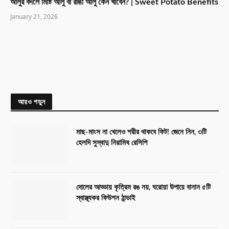
আলুর বদলে মিষ্টি আলু বা রাঙা আলু কেন খাবেন? | Sweet Potato Benefits
January 21, 2026
আরও পড়ুন
মাছ-মাংস না খেলেও শরীর থাকবে ফিট! জেনে নিন, ৩টি
হেলদি সুস্বাদু নিরামিষ রেসিপি
দোলের আড্ডায় কৃত্রিম রঙ নয়, ঘরোয়া উপায়ে বানান ৫টি
স্বাস্থ্যকর ফিউশন ঠান্ডাই