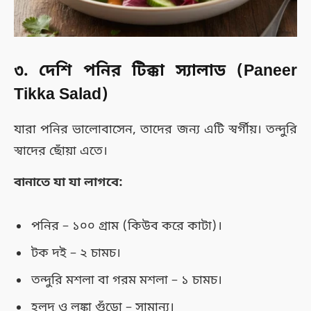
৩. দেশি পনির টিক্কা স্যালাড (Paneer
Tikka Salad)
যারা পনির ভালোবাসেন, তাদের জন্য এটি স্বর্গীয়। তন্দুরি
স্বাদের ছোঁয়া এতে।
বানাতে যা যা লাগবে:
পনির – ১০০ গ্রাম (কিউব করে কাটা)।
টক দই – ২ চামচ।
তন্দুরি মশলা বা গরম মশলা – ১ চামচ।
হলুদ ও লঙ্কা গুঁড়ো – সামান্য।