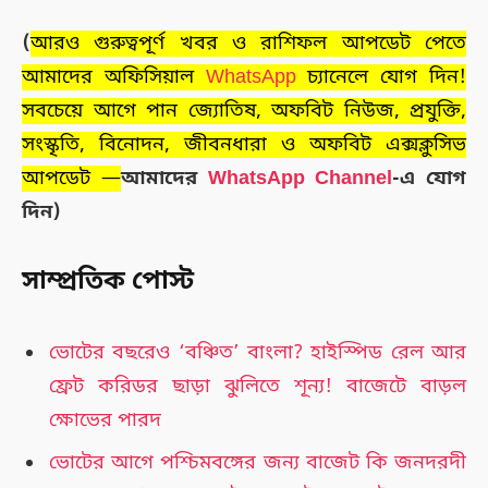
(
আরও গুরুত্বপূর্ণ খবর ও রাশিফল আপডেট পেতে
আমাদের অফিসিয়াল
WhatsApp
চ্যানেলে যোগ দিন!
সবচেয়ে আগে পান জ্যোতিষ, অফবিট নিউজ, প্রযুক্তি,
সংস্কৃতি, বিনোদন, জীবনধারা ও অফবিট এক্সক্লুসিভ
আপডেট —
আমাদের
WhatsApp Channel
-এ যোগ
দিন)
সাম্প্রতিক পোস্ট
ভোটের বছরেও ‘বঞ্চিত’ বাংলা? হাইস্পিড রেল আর
ফ্রেট করিডর ছাড়া ঝুলিতে শূন্য! বাজেটে বাড়ল
ক্ষোভের পারদ
ভোটের আগে পশ্চিমবঙ্গের জন্য বাজেট কি জনদরদী