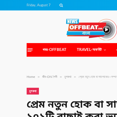
Friday, August 7
খবর-OFFBEAT
TRAVEL-অফবিট
»
»
»
Home
জীব-ON শৈলী
চুপকথা
প্রেম নতুন হোক বা সাতপাকের—সম্পর্ক
চুপকথা
প্রেম নতুন হোক বা 