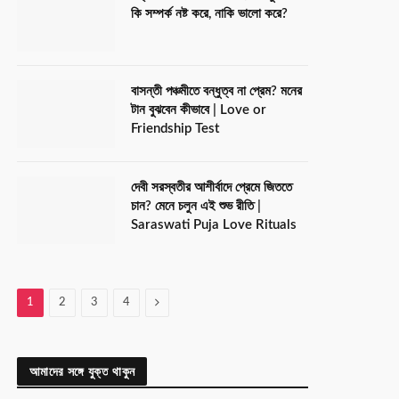
কি সম্পর্ক নষ্ট করে, নাকি ভালো করে?
বাসন্তী পঞ্চমীতে বন্ধুত্ব না প্রেম? মনের
টান বুঝবেন কীভাবে | Love or
Friendship Test
দেবী সরস্বতীর আশীর্বাদে প্রেমে জিততে
চান? মেনে চলুন এই শুভ রীতি |
Saraswati Puja Love Rituals
Next
1
2
3
4
আমাদের সঙ্গে যুক্ত থাকুন