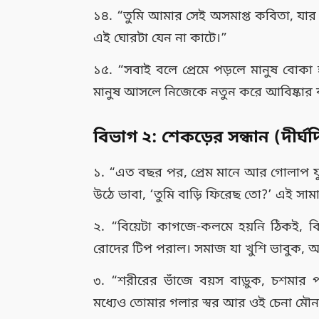
১৪. “তুমি আমার সেই অসমাপ্ত কবিতা, য
এই ঘোরটা যেন না কাটে।”
১৫. “সবাই বলে প্রেমে পড়লে মানুষ বোকা হ
মানুষ আসলে নিজেকে নতুন করে আবিষ্কার
বিভাগ ২: শেকড়ের সন্ধান (দীর্ঘদি
১. “এত বছর পর, প্রেম মানে আর গোলাপ ফ
উঠে ভাবা, ‘তুমি বাড়ি ফিরেছ তো?’ এই সামান্
২. “বিয়েটা কাগজে-কলমে হয়নি ঠিকই,
রোদের টিপ পরাল। সমাজ যা খুশি ভাবুক, 
৩. “শরীরের ভাঁজে বয়স বাড়ুক, চশমার 
মধ্যেও তোমার গলার স্বর আর ওই চেনা মৌনত