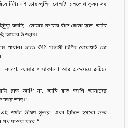
িয়ে নিই। এই চোর-পুলিশ খেলাটা চলতে থাকুক। সব
ধু এইটুকু বলছি—তোমার চশমার কাঁচ ঘোলা হলে, আমি
টুকুই আমার উপহার।”
 পায়নি। তাতে কী? বেনামী চিঠির রোমাঞ্চই তো
।”
ব। কারণ, আমার সাদাকালো আর একঘেয়ে রুটিনে
আমি রাত জাগি না, আমি রাত জাগি আমাদের
শোনার জন্য।”
ু এই পথটা ভীষণ সুন্দর। একা হাঁটলে হয়তো দ্রুত
া পথ যাওয়া যাবে।”