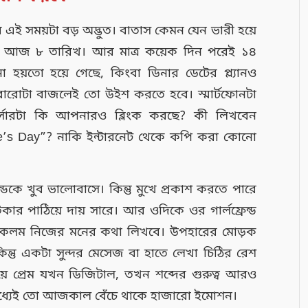
ির এই সময়টা বড় অদ্ভুত। বাতাস কেমন যেন ভারী হয়ে
তায় আজ ৮ তারিখ। আর মাত্র কয়েক দিন পরেই ১৪
না হয়তো হয়ে গেছে, কিংবা ডিনার ডেটের প্ল্যানও
বারোটা বাজলেই তো উইশ করতে হবে। স্মার্টফোনটা
 কার্সারটা কি আপনারও ব্লিংক করছে? কী লিখবেন
e’s Day”? নাকি ইন্টারনেট থেকে কপি করা কোনো
ডকে খুব ভালোবাসে। কিন্তু মুখে প্রকাশ করতে পারে
ার পাঠিয়ে দায় সারে। আর ওদিকে ওর গার্লফ্রেন্ড
দু’কলম নিজের মনের কথা লিখবে। উপহারের মোড়ক
কিন্তু একটা সুন্দর মেসেজ বা হাতে লেখা চিঠির রেশ
য়ে প্রেম যখন ডিজিটাল, তখন শব্দের গুরুত্ব আরও
 মধ্যেই তো আজকাল বেঁচে থাকে হাজারো ইমোশন।