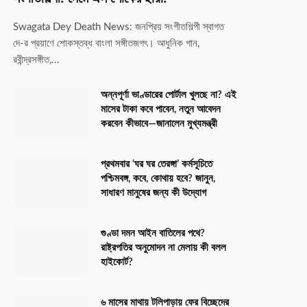
Swagata Dey Death News: জনপ্রিয় সংগীতশিল্পী স্বাগত
দে-র প্রয়াণে শোকস্তব্ধ বাংলা সঙ্গীতজগৎ। আধুনিক গান,
রবীন্দ্রসঙ্গীত,…
অন্নপূর্ণা ভাণ্ডারের পোর্টাল খুলছে না? এই
মাসের টাকা কবে পাবেন, নতুন আবেদন
করবেন কীভাবে—জানালেন মুখ্যমন্ত্রী
প্রথমবার ‘ঘর ঘর তেরঙ্গা’ কর্মসূচিতে
পশ্চিমবঙ্গ, কবে, কোথায় হবে? জানুন,
সাধারণ মানুষের জন্য কী উদ্যোগ
গুণ্ডা দমন আইন বাতিলের পথে?
রাষ্ট্রপতির অনুমোদন না মেলায় কী বলল
হাইকোর্ট?
৬ মাসের মাথায় টলিপাড়ায় ফের বিচ্ছেদের