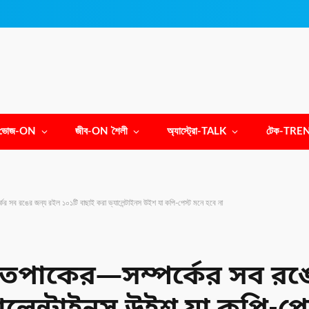
ভোজ-ON
জীব-ON শৈলী
অ্যাস্ট্রো-TALK
টেক-TRE
ের সব রঙের জন্য রইল ১০১টি বাছাই করা ভ্যালেন্টাইনস উইশ যা কপি-পেস্ট মনে হবে না
সাতপাকের—সম্পর্কের সব রঙ