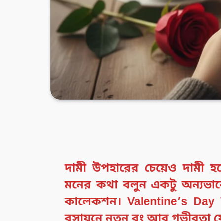
দামী উপহারের চেয়েও দামী হ
মনের কথা বলুন একটু অন্যভা
কালেকশন। Valentine’s Day 
রসায়নে নতুন রং আর গভীরতা