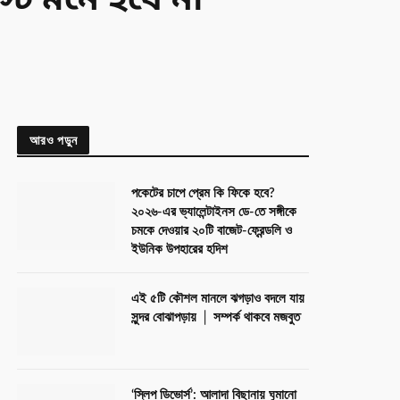
্ট মনে হবে না
আরও পড়ুন
পকেটের চাপে প্রেম কি ফিকে হবে?
২০২৬-এর ভ্যালেন্টাইনস ডে-তে সঙ্গীকে
চমকে দেওয়ার ২০টি বাজেট-ফ্রেন্ডলি ও
ইউনিক উপহারের হদিশ
এই ৫টি কৌশল মানলে ঝগড়াও বদলে যায়
সুন্দর বোঝাপড়ায় │ সম্পর্ক থাকবে মজবুত
‘স্লিপ ডিভোর্স’: আলাদা বিছানায় ঘুমানো