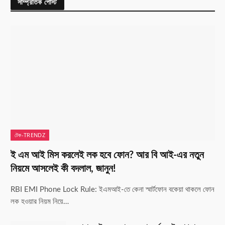
সাম্প্রতিক পোস্ট
টেক-TRENDZ
ই এম আই মিস করলেই লক হবে ফোন? আর বি আই-এর নতুন
নিয়মে আসলেই কী বদলাল, জানুন!
RBI EMI Phone Lock Rule: ইএমআই-তে কেনা স্মার্টফোন বকেয়া থাকলে ফোন
লক হওয়ার নিয়ম নিয়ে…