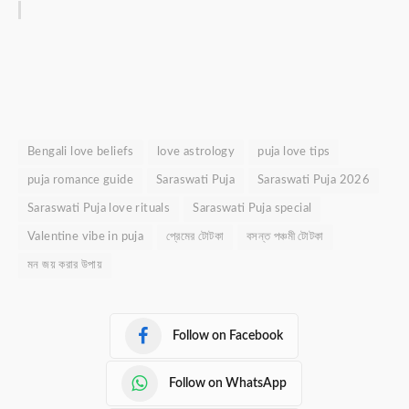
Bengali love beliefs
love astrology
puja love tips
puja romance guide
Saraswati Puja
Saraswati Puja 2026
Saraswati Puja love rituals
Saraswati Puja special
Valentine vibe in puja
প্রেমের টোটকা
বসন্ত পঞ্চমী টোটকা
মন জয় করার উপায়
Follow on Facebook
Follow on WhatsApp