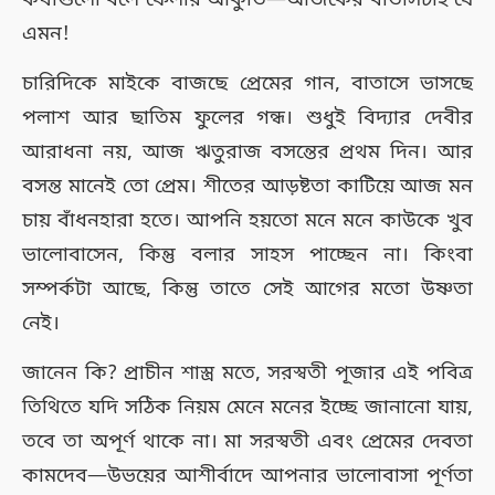
কথাগুলো বলে ফেলার আকুতি—আজকের বাতাসটাই যে
এমন!
চারিদিকে মাইকে বাজছে প্রেমের গান, বাতাসে ভাসছে
পলাশ আর ছাতিম ফুলের গন্ধ। শুধুই বিদ্যার দেবীর
আরাধনা নয়, আজ ঋতুরাজ বসন্তের প্রথম দিন। আর
বসন্ত মানেই তো প্রেম। শীতের আড়ষ্টতা কাটিয়ে আজ মন
চায় বাঁধনহারা হতে। আপনি হয়তো মনে মনে কাউকে খুব
ভালোবাসেন, কিন্তু বলার সাহস পাচ্ছেন না। কিংবা
সম্পর্কটা আছে, কিন্তু তাতে সেই আগের মতো উষ্ণতা
নেই।
জানেন কি? প্রাচীন শাস্ত্র মতে, সরস্বতী পূজার এই পবিত্র
তিথিতে যদি সঠিক নিয়ম মেনে মনের ইচ্ছে জানানো যায়,
তবে তা অপূর্ণ থাকে না। মা সরস্বতী এবং প্রেমের দেবতা
কামদেব—উভয়ের আশীর্বাদে আপনার ভালোবাসা পূর্ণতা