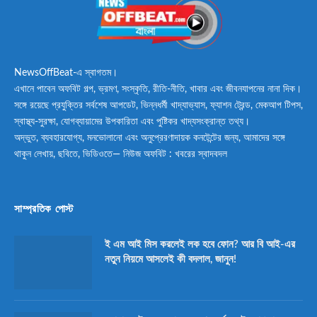
NewsOffBeat-এ স্বাগতম।
এখানে পাবেন অফবিট গল্প, ভ্রমণ, সংস্কৃতি, রীতি-নীতি, খাবার এবং জীবনযাপনের নানা দিক।
সঙ্গে রয়েছে প্রযুক্তির সর্বশেষ আপডেট, ভিন্নধর্মী খাদ্যাভ্যাস, ফ্যাশন ট্রেন্ড, মেকআপ টিপস,
স্বাস্থ্য-সুরক্ষা, যোগব্যায়ামের উপকারিতা এবং পুষ্টিকর খাদ্যসংক্রান্ত তথ্য।
অদ্ভুত, ব্যবহারযোগ্য, মনভোলানো এবং অনুপ্রেরণাদায়ক কনটেন্টের জন্য, আমাদের সঙ্গে
থাকুন লেখায়, ছবিতে, ভিডিওতে— নিউজ অফবিট : খবরের স্বাদবদল
সাম্প্রতিক পোস্ট
ই এম আই মিস করলেই লক হবে ফোন? আর বি আই-এর
নতুন নিয়মে আসলেই কী বদলাল, জানুন!