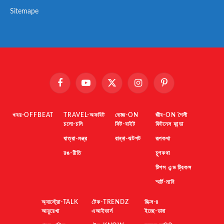
Sitemape
Facebook
YouTube
X
Instagram
Pinterest
(Twitter)
খবর-OFFBEAT
TRAVEL-অফবিট
ভোজ-ON
জীব-ON শৈলী
চলো-চলি
ফিট-বাইট
ফিটনেস ফান্ডা
যাত্রা-মন্ত্র
রান্না-ঝটপট
রূপকথা
রঙ-রীতি
চুপকথা
টিপস এন্ড ট্রিকস
স্মার্ট-মানি
অ্যাস্ট্রো-TALK
টেক-TRENDZ
মিক্স-৪
আয়ুরেখা
এআইভার্স
ইচ্ছে-ডানা