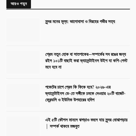
আরও পড়ুন
সুন্দর মনের মূল্য: ভালোবাসা ও বিরহের গভীর সত্য
প্রেম নতুন হোক বা সাতপাকের—সম্পর্কের সব রঙের জন্য
রইল ১০১টি বাছাই করা ভ্যালেন্টাইনস উইশ যা কপি-পেস্ট
মনে হবে না
পকেটের চাপে প্রেম কি ফিকে হবে? ২০২৬-এর
ভ্যালেন্টাইনস ডে-তে সঙ্গীকে চমকে দেওয়ার ২০টি বাজেট-
ফ্রেন্ডলি ও ইউনিক উপহারের হদিশ
এই ৫টি কৌশল মানলে ঝগড়াও বদলে যায় সুন্দর বোঝাপড়ায়
│ সম্পর্ক থাকবে মজবুত