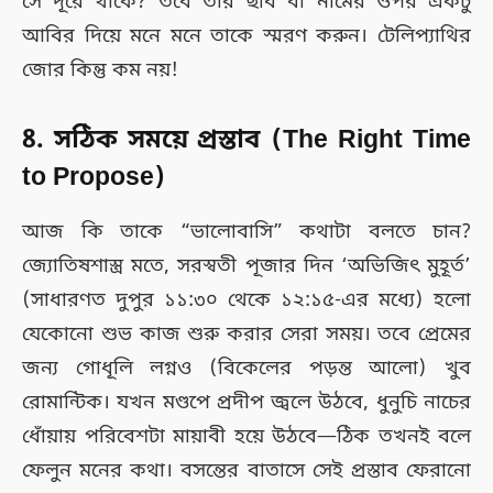
সে দূরে থাকে? তবে তার ছবি বা নামের ওপর একটু
আবির দিয়ে মনে মনে তাকে স্মরণ করুন। টেলিপ্যাথির
জোর কিন্তু কম নয়!
8. সঠিক সময়ে প্রস্তাব (The Right Time
to Propose)
আজ কি তাকে “ভালোবাসি” কথাটা বলতে চান?
জ্যোতিষশাস্ত্র মতে, সরস্বতী পূজার দিন ‘অভিজিৎ মুহূর্ত’
(সাধারণত দুপুর ১১:৩০ থেকে ১২:১৫-এর মধ্যে) হলো
যেকোনো শুভ কাজ শুরু করার সেরা সময়। তবে প্রেমের
জন্য গোধূলি লগ্নও (বিকেলের পড়ন্ত আলো) খুব
রোমান্টিক। যখন মণ্ডপে প্রদীপ জ্বলে উঠবে, ধুনুচি নাচের
ধোঁয়ায় পরিবেশটা মায়াবী হয়ে উঠবে—ঠিক তখনই বলে
ফেলুন মনের কথা। বসন্তের বাতাসে সেই প্রস্তাব ফেরানো