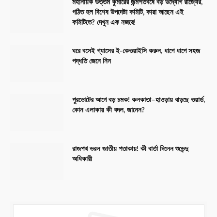
মহানায়ক উত্তম কুমারের জন্মশতবর্ষে বড় উদ্যোগ রাজ্যের,
গঠিত হল বিশেষ উপদেষ্টা কমিটি, কারা আছেন এই
কমিটিতে? দেখুন এক নজরে!
ঘরে বসেই গ্যাসের ই-কেওয়াইসি করুন, ধাপে ধাপে সহজ
পদ্ধতি জেনে নিন
পুরভোটের আগে বড় চমক! কলকাতা–হাওড়ায় বাড়ছে ওয়ার্ড,
কোন এলাকায় কী বদল, জানেন?
রাজপথ ভরল জাতীয় পতাকায়! কী বার্তা দিলেন শুভেন্দু
অধিকারী