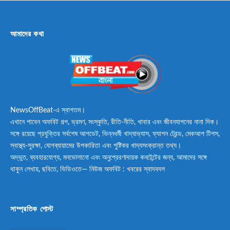
আমাদের কথা
NewsOffBeat-এ স্বাগতম।
এখানে পাবেন অফবিট গল্প, ভ্রমণ, সংস্কৃতি, রীতি-নীতি, খাবার এবং জীবনযাপনের নানা দিক।
সঙ্গে রয়েছে প্রযুক্তির সর্বশেষ আপডেট, ভিন্নধর্মী খাদ্যাভ্যাস, ফ্যাশন ট্রেন্ড, মেকআপ টিপস,
স্বাস্থ্য-সুরক্ষা, যোগব্যায়ামের উপকারিতা এবং পুষ্টিকর খাদ্যসংক্রান্ত তথ্য।
অদ্ভুত, ব্যবহারযোগ্য, মনভোলানো এবং অনুপ্রেরণাদায়ক কনটেন্টের জন্য, আমাদের সঙ্গে
থাকুন লেখায়, ছবিতে, ভিডিওতে— নিউজ অফবিট : খবরের স্বাদবদল
সাম্প্রতিক পোস্ট