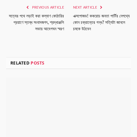
PREVIOUS ARTICLE
NEXT ARTICLE
সত্যের পথে লড়াই করা কল্যাণ কোঠারির
এক্সপোজড! ককরোচ জনতা পার্টির নেপথ্যে
প্রয়াণে স্তব্ধ সংবাদজগৎ, শ্রদ্ধাঞ্জলি
কোন চক্রান্তের গন্ধ? সত্যিটা জানলে
সভায় আবেগঘন স্মরণ
চমকে উঠবেন
RELATED
POSTS