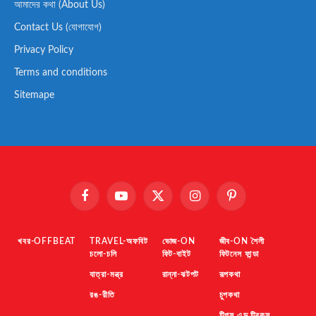
আমাদের কথা (About Us)
Contact Us (যোগাযোগ)
Privacy Policy
Terms and conditions
Sitemape
Facebook
YouTube
X
Instagram
Pinterest
(Twitter)
খবর-OFFBEAT
TRAVEL-অফবিট
ভোজ-ON
জীব-ON শৈলী
চলো-চলি
ফিট-বাইট
ফিটনেস ফান্ডা
যাত্রা-মন্ত্র
রান্না-ঝটপট
রূপকথা
রঙ-রীতি
চুপকথা
টিপস এন্ড ট্রিকস