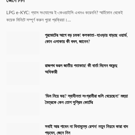
জেনে নিন
LPG e-KYC: গ্যাস সংযোগের ই-কেওয়াইসি এখনও করেননি? স্মার্টফোন থেকেই
কয়েক মিনিটে সম্পূর্ণ করুন পুরো প্রক্রিয়া।…
পুরভোটের আগে বড় চমক! কলকাতা–হাওড়ায় বাড়ছে ওয়ার্ড,
কোন এলাকায় কী বদল, জানেন?
রাজপথ ভরল জাতীয় পতাকায়! কী বার্তা দিলেন শুভেন্দু
অধিকারী
‘ডিম নিয়ে ভয়? স্বাধীনতা সংগ্রামীরা গুলি খেয়েছেন!’ মহুয়া
মৈত্রকে কেন তোপ সুপ্রিম কোর্টের
সবাই আর পাবেন না বিনামূল্যে রেশন! নতুন নিয়মে কারা বাদ
পড়বেন, জেনে নিন