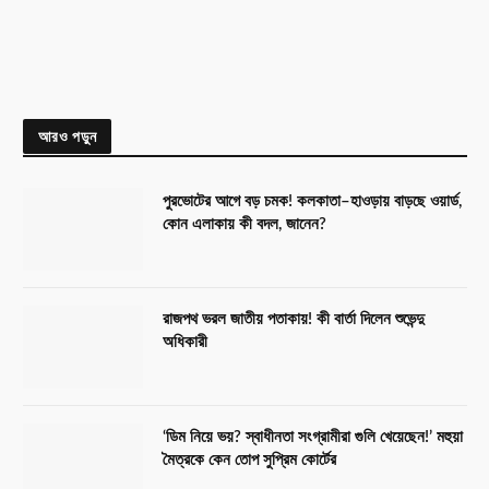
আরও পড়ুন
পুরভোটের আগে বড় চমক! কলকাতা–হাওড়ায় বাড়ছে ওয়ার্ড,
কোন এলাকায় কী বদল, জানেন?
রাজপথ ভরল জাতীয় পতাকায়! কী বার্তা দিলেন শুভেন্দু
অধিকারী
‘ডিম নিয়ে ভয়? স্বাধীনতা সংগ্রামীরা গুলি খেয়েছেন!’ মহুয়া
মৈত্রকে কেন তোপ সুপ্রিম কোর্টের