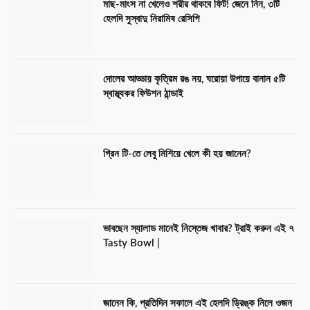
মাছ-মাংস না খেলেও শরীর থাকবে ফিট! জেনে নিন, ৩টি
হেলদি সুস্বাদু নিরামিষ রেসিপি
দোলের আড্ডায় কৃত্রিম রঙ নয়, ঘরোয়া উপায়ে বানান ৫টি
স্বাস্থ্যকর ফিউশন ঠান্ডাই
গ্রিন টি-তে লেবু মিশিয়ে খেলে কী হয় জানেন?
ভাবছেন স্যালাড মানেই নিস্তেজ খাবার? ট্রাই করুন এই ৭
Tasty Bowl |
জানেন কি, প্রতিদিন সকালে এই হেলদি ড্রিঙ্ক নিলে ওজন