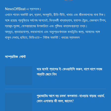
NewsOffBeat-এ স্বাগতম।
এখানে পাবেন অফবিট গল্প, ভ্রমণ, সংস্কৃতি, রীতি-নীতি, খাবার এবং জীবনযাপনের নানা দিক।
সঙ্গে রয়েছে প্রযুক্তির সর্বশেষ আপডেট, ভিন্নধর্মী খাদ্যাভ্যাস, ফ্যাশন ট্রেন্ড, মেকআপ টিপস,
স্বাস্থ্য-সুরক্ষা, যোগব্যায়ামের উপকারিতা এবং পুষ্টিকর খাদ্যসংক্রান্ত তথ্য।
অদ্ভুত, ব্যবহারযোগ্য, মনভোলানো এবং অনুপ্রেরণাদায়ক কনটেন্টের জন্য, আমাদের সঙ্গে
থাকুন লেখায়, ছবিতে, ভিডিওতে— নিউজ অফবিট : খবরের স্বাদবদল
সাম্প্রতিক পোস্ট
ঘরে বসেই গ্যাসের ই-কেওয়াইসি করুন, ধাপে ধাপে সহজ
পদ্ধতি জেনে নিন
পুরভোটের আগে বড় চমক! কলকাতা–হাওড়ায় বাড়ছে ওয়ার্ড,
কোন এলাকায় কী বদল, জানেন?