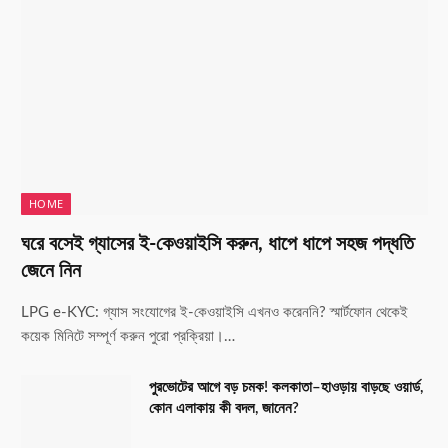
HOME
ঘরে বসেই গ্যাসের ই-কেওয়াইসি করুন, ধাপে ধাপে সহজ পদ্ধতি
জেনে নিন
LPG e-KYC: গ্যাস সংযোগের ই-কেওয়াইসি এখনও করেননি? স্মার্টফোন থেকেই
কয়েক মিনিটে সম্পূর্ণ করুন পুরো প্রক্রিয়া।…
পুরভোটের আগে বড় চমক! কলকাতা–হাওড়ায় বাড়ছে ওয়ার্ড,
কোন এলাকায় কী বদল, জানেন?