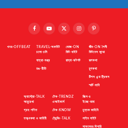
Facebook
YouTube
X
Instagram
Pinterest
(Twitter)
খবর-OFFBEAT
TRAVEL-অফবিট
ভোজ-ON
জীব-ON শৈলী
চলো-চলি
ফিট-বাইট
ফিটনেস ফান্ডা
যাত্রা-মন্ত্র
রান্না-ঝটপট
রূপকথা
রঙ-রীতি
চুপকথা
টিপস এন্ড ট্রিকস
স্মার্ট-মানি
অ্যাস্ট্রো-TALK
টেক-TRENDZ
মিক্স-৪
আয়ুরেখা
এআইভার্স
ইচ্ছে-ডানা
গ্রহ-গণিত
টেক-KNOW
চুম্বক কাহিনি
তত্ত্বকথা ও কাহিনী
ট্রেন্ডিং-TALK
লাইম লাইট
সাফল্যের দিশারি