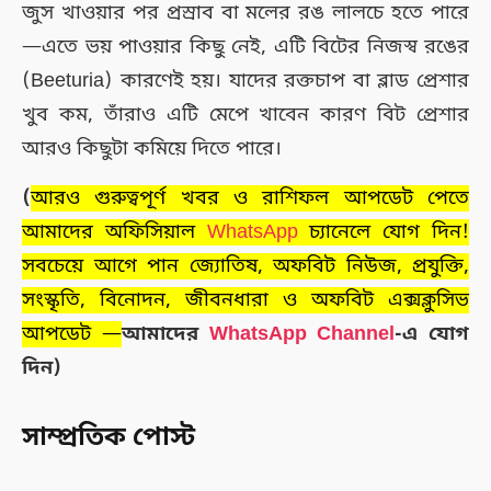
জুস খাওয়ার পর প্রস্রাব বা মলের রঙ লালচে হতে পারে
—এতে ভয় পাওয়ার কিছু নেই, এটি বিটের নিজস্ব রঙের
(Beeturia) কারণেই হয়। যাদের রক্তচাপ বা ব্লাড প্রেশার
খুব কম, তাঁরাও এটি মেপে খাবেন কারণ বিট প্রেশার
আরও কিছুটা কমিয়ে দিতে পারে।
(
আরও গুরুত্বপূর্ণ খবর ও রাশিফল আপডেট পেতে
আমাদের অফিসিয়াল
WhatsApp
চ্যানেলে যোগ দিন!
সবচেয়ে আগে পান জ্যোতিষ, অফবিট নিউজ, প্রযুক্তি,
সংস্কৃতি, বিনোদন, জীবনধারা ও অফবিট এক্সক্লুসিভ
আপডেট —
আমাদের
WhatsApp Channel
-এ যোগ
দিন)
সাম্প্রতিক পোস্ট