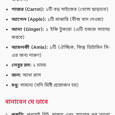
গাজর (Carrot):
১টি বড় সাইজের (খোসা ছাড়ানো)
আপেল (Apple):
১টি মাঝারি (বীজ বাদ দেওয়া)
আদা (Ginger):
১ ইঞ্চি টুকরো (এটি হজমে সাহায্য
করবে)
আমলকী (Amla):
১টি (ঐচ্ছিক, কিন্তু ভিটামিন সি-
এর জন্য দারুণ)
লেবুর রস:
১ চামচ
জল:
আধা গ্লাস
মধু:
সামান্য (যদি মিষ্টি প্রয়োজন হয়)
বানাবেন যে ভাবে
১.
প্রস্তুতি:
প্রথমেই বিট, গাজর এবং আপেল খুব ভালো