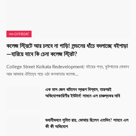
খবর-OFFBEAT
কলেজ স্ট্রিটে আর চলবে না গাড়ি! লন্ডনের ধাঁচে বদলাচ্ছে বইপাড়া
—হারিয়ে যাবে কি চেনা কলেজ স্ট্রিট?
College Street Kolkata Redevelopment: বইয়ের গন্ধ, ফুটপাতের দোকান
আর আড্ডার ঐতিহ্যে গড়ে ওঠা কলকাতার কলেজ…
এক মাস জেল খাটলেন স্বরূপ বিশ্বাস, তারপরই
অভিযোগকারিণীর ইউটার্ন! সামনে এল চাঞ্চল্যকর দাবি
ভবানীভবনে সুমিত রায়, কোথায় ছিলেন এতদিন? সামনে এল
কী কী অভিযোগ