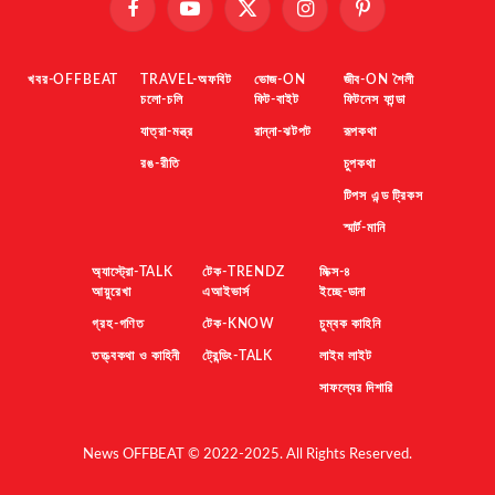
Facebook
YouTube
X
Instagram
Pinterest
(Twitter)
খবর-OFFBEAT
TRAVEL-অফবিট
ভোজ-ON
জীব-ON শৈলী
চলো-চলি
ফিট-বাইট
ফিটনেস ফান্ডা
যাত্রা-মন্ত্র
রান্না-ঝটপট
রূপকথা
রঙ-রীতি
চুপকথা
টিপস এন্ড ট্রিকস
স্মার্ট-মানি
অ্যাস্ট্রো-TALK
টেক-TRENDZ
মিক্স-৪
আয়ুরেখা
এআইভার্স
ইচ্ছে-ডানা
গ্রহ-গণিত
টেক-KNOW
চুম্বক কাহিনি
তত্ত্বকথা ও কাহিনী
ট্রেন্ডিং-TALK
লাইম লাইট
সাফল্যের দিশারি
News OFFBEAT © 2022-2025. All Rights Reserved.