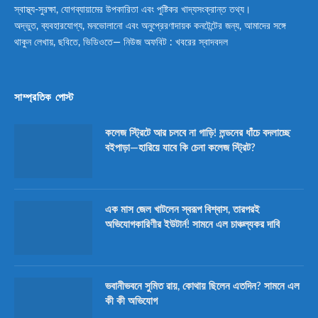
স্বাস্থ্য-সুরক্ষা, যোগব্যায়ামের উপকারিতা এবং পুষ্টিকর খাদ্যসংক্রান্ত তথ্য।
অদ্ভুত, ব্যবহারযোগ্য, মনভোলানো এবং অনুপ্রেরণাদায়ক কনটেন্টের জন্য, আমাদের সঙ্গে
থাকুন লেখায়, ছবিতে, ভিডিওতে— নিউজ অফবিট : খবরের স্বাদবদল
সাম্প্রতিক পোস্ট
কলেজ স্ট্রিটে আর চলবে না গাড়ি! লন্ডনের ধাঁচে বদলাচ্ছে
বইপাড়া—হারিয়ে যাবে কি চেনা কলেজ স্ট্রিট?
এক মাস জেল খাটলেন স্বরূপ বিশ্বাস, তারপরই
অভিযোগকারিণীর ইউটার্ন! সামনে এল চাঞ্চল্যকর দাবি
ভবানীভবনে সুমিত রায়, কোথায় ছিলেন এতদিন? সামনে এল
কী কী অভিযোগ