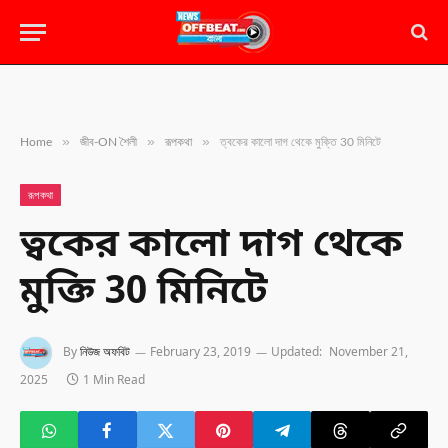
»
»
»
Home
জীব-ON শৈলী
রূপকথা
ত্বকের কালো দাগ থেকে মুক্তি 30 মিনিটে
রূপকথা
ত্বকের কালো দাগ থেকে
মুক্তি 30 মিনিটে
By
নিউজ অফবিট
February 23, 2019
Updated:
November 21,
2025
1 Min Read