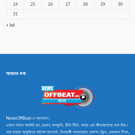
24
25
26
27
28
29
30
31
« Jul
আমাদের কথা
NewsOffBeat-এ স্বাগতম।
এখানে পাবেন অফবিট গল্প, ভ্রমণ, সংস্কৃতি, রীতি-নীতি, খাবার এবং জীবনযাপনের নানা দিক।
সঙ্গে রয়েছে প্রযুক্তির সর্বশেষ আপডেট, ভিন্নধর্মী খাদ্যাভ্যাস, ফ্যাশন ট্রেন্ড, মেকআপ টিপস,