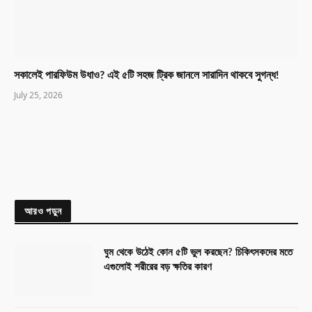
সকালেই পারফিউম উধাও? এই ৫টি সহজ ট্রিক জানলে সারাদিন থাকবে সুগন্ধ!
July 25, 2026
আরও পড়ুন
ঘুম থেকে উঠেই কোন ৫টি ভুল করছেন? চিকিৎসকদের মতে
এগুলোই শরীরের বড় ক্ষতির কারণ