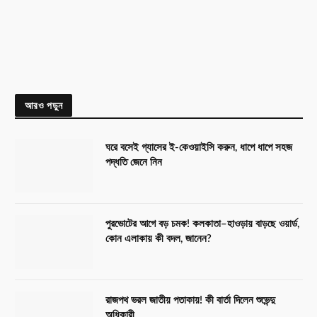
আরও পড়ুন
ঘরে বসেই গ্যাসের ই-কেওয়াইসি করুন, ধাপে ধাপে সহজ
পদ্ধতি জেনে নিন
পুরভোটের আগে বড় চমক! কলকাতা–হাওড়ায় বাড়ছে ওয়ার্ড,
কোন এলাকায় কী বদল, জানেন?
রাজপথ ভরল জাতীয় পতাকায়! কী বার্তা দিলেন শুভেন্দু
অধিকারী