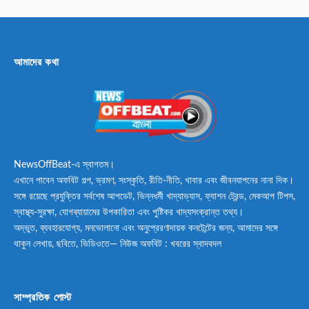
আমাদের কথা
NewsOffBeat-এ স্বাগতম।
এখানে পাবেন অফবিট গল্প, ভ্রমণ, সংস্কৃতি, রীতি-নীতি, খাবার এবং জীবনযাপনের নানা দিক।
সঙ্গে রয়েছে প্রযুক্তির সর্বশেষ আপডেট, ভিন্নধর্মী খাদ্যাভ্যাস, ফ্যাশন ট্রেন্ড, মেকআপ টিপস,
স্বাস্থ্য-সুরক্ষা, যোগব্যায়ামের উপকারিতা এবং পুষ্টিকর খাদ্যসংক্রান্ত তথ্য।
অদ্ভুত, ব্যবহারযোগ্য, মনভোলানো এবং অনুপ্রেরণাদায়ক কনটেন্টের জন্য, আমাদের সঙ্গে
থাকুন লেখায়, ছবিতে, ভিডিওতে— নিউজ অফবিট : খবরের স্বাদবদল
সাম্প্রতিক পোস্ট