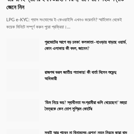
জেনে নিন
LPG e-KYC: গ্যাস সংযোগের ই-কেওয়াইসি এখনও করেননি? স্মার্টফোন থেকেই
কয়েক মিনিটে সম্পূর্ণ করুন পুরো প্রক্রিয়া।…
পুরভোটের আগে বড় চমক! কলকাতা–হাওড়ায় বাড়ছে ওয়ার্ড,
কোন এলাকায় কী বদল, জানেন?
রাজপথ ভরল জাতীয় পতাকায়! কী বার্তা দিলেন শুভেন্দু
অধিকারী
‘ডিম নিয়ে ভয়? স্বাধীনতা সংগ্রামীরা গুলি খেয়েছেন!’ মহুয়া
মৈত্রকে কেন তোপ সুপ্রিম কোর্টের
সবাই আর পাবেন না বিনামূল্যে রেশন! নতুন নিয়মে কারা বাদ