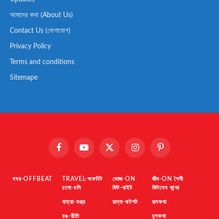
আমাদের কথা (About Us)
Contact Us (যোগাযোগ)
Privacy Policy
Terms and conditions
Sitemape
Facebook
YouTube
X
Instagram
Pinterest
(Twitter)
খবর-OFFBEAT
TRAVEL-অফবিট
ভোজ-ON
জীব-ON শৈলী
চলো-চলি
ফিট-বাইট
ফিটনেস ফান্ডা
যাত্রা-মন্ত্র
রান্না-ঝটপট
রূপকথা
রঙ-রীতি
চুপকথা