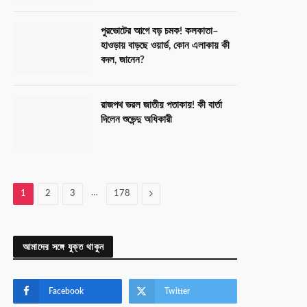
পুরভোটের আগে বড় চমক! কলকাতা–
হাওড়ায় বাড়ছে ওয়ার্ড, কোন এলাকায় কী
বদল, জানেন?
রাজপথ ভরল জাতীয় পতাকায়! কী বার্তা
দিলেন শুভেন্দু অধিকারী
…
Next
1
2
3
178
আমাদের সঙ্গে যুক্ত থাকুন
Facebook
Twitter