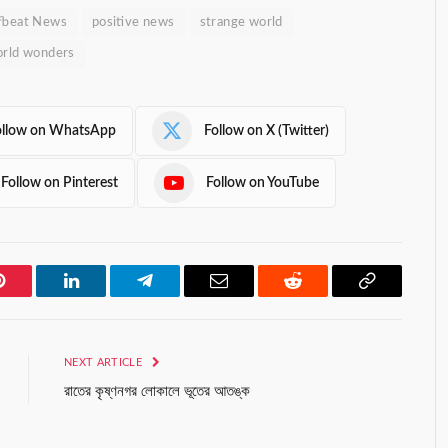
fbeat News
positive news
strange world
rld wonders
ollow on WhatsApp
Follow on X (Twitter)
Follow on Pinterest
Follow on YouTube
Pinterest
LinkedIn
Telegram
Email
Reddit
Copy
Link
NEXT ARTICLE
রাতের কৃষ্ণনগর লোকালে ভূতের আতঙ্ক