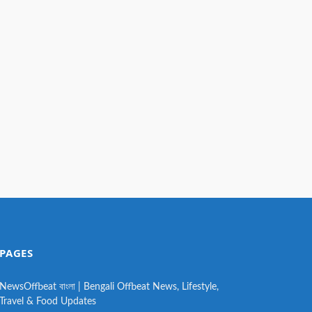
PAGES
NewsOffbeat বাংলা | Bengali Offbeat News, Lifestyle,
Travel & Food Updates