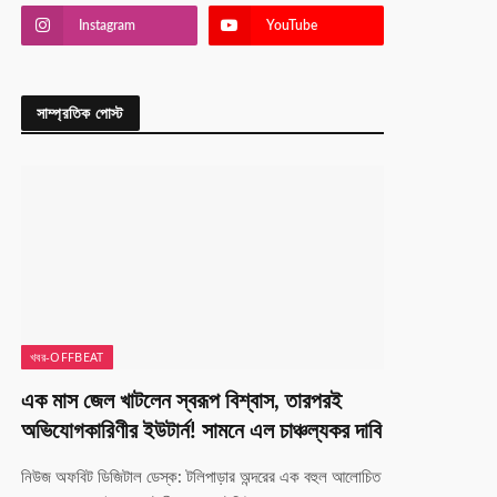
Instagram
YouTube
সাম্প্রতিক পোস্ট
খবর-OFFBEAT
এক মাস জেল খাটলেন স্বরূপ বিশ্বাস, তারপরই
অভিযোগকারিণীর ইউটার্ন! সামনে এল চাঞ্চল্যকর দাবি
নিউজ অফবিট ডিজিটাল ডেস্ক: টলিপাড়ার অন্দরের এক বহুল আলোচিত