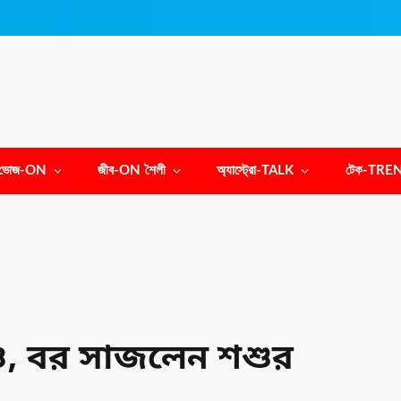
ভোজ-ON
জীব-ON শৈলী
অ্যাস্ট্রো-TALK
টেক-TRE
ধাও, বর সাজলেন শশুর