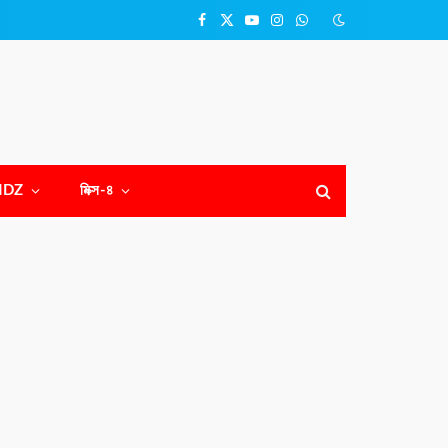
Facebook
X
YouTube
Instagram
WhatsApp
(Twitter)
NDZ
মিক্স-৪