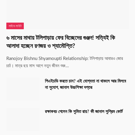
লাইম লাইট
৬ মাসের মাথায় টলিপাড়ায় ফের বিচ্ছেদের গুঞ্জন! সত্যিই কি
আলাদা হচ্ছেন রণজয় ও শ্যামৌপ্তি?
Ranojoy Bishnu Shyamoupti Relationship: টলিপাড়ায় আবারও জোর
চর্চা। মাত্র ছয় মাস আগে নতুন জীবন শুরু…
পিএইচডি করতে চান? এই যোগ্যতা না থাকলে আর মিলবে
না সুযোগ, জানাল উচ্চশিক্ষা দপ্তর
রক্ষাকবচ পেলেন কি সুমিত রায়? কী জানাল সুপ্রিম কোর্ট