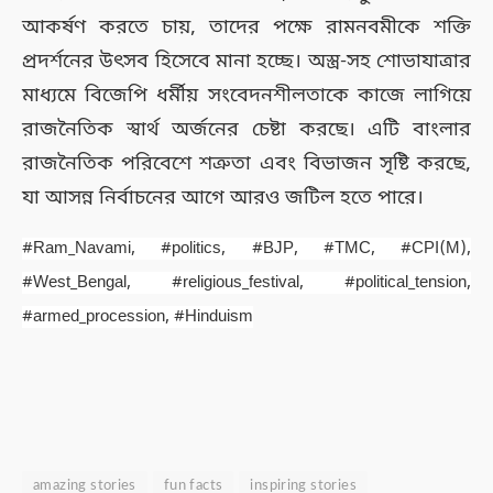
আকর্ষণ করতে চায়, তাদের পক্ষে রামনবমীকে শক্তি
প্রদর্শনের উৎসব হিসেবে মানা হচ্ছে। অস্ত্র-সহ শোভাযাত্রার
মাধ্যমে বিজেপি ধর্মীয় সংবেদনশীলতাকে কাজে লাগিয়ে
রাজনৈতিক স্বার্থ অর্জনের চেষ্টা করছে। এটি বাংলার
রাজনৈতিক পরিবেশে শত্রুতা এবং বিভাজন সৃষ্টি করছে,
যা আসন্ন নির্বাচনের আগে আরও জটিল হতে পারে।
#Ram_Navami, #politics, #BJP, #TMC, #CPI(M),
#West_Bengal, #religious_festival, #political_tension,
#armed_procession, #Hinduism
amazing stories
fun facts
inspiring stories