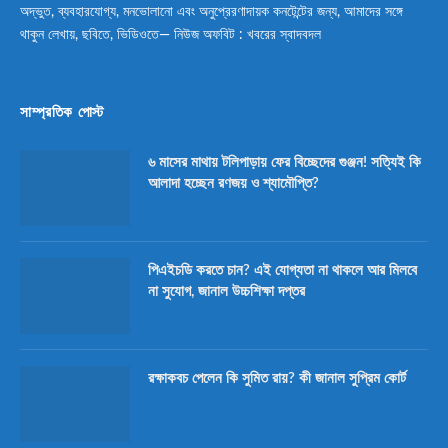
অদ্ভুত, ব্যবহারযোগ্য, মনভোলানো এবং অনুপ্রেরণাদায়ক কনটেন্টের জন্য, আমাদের সঙ্গে
থাকুন লেখায়, ছবিতে, ভিডিওতে— নিউজ অফবিট : খবরের স্বাদবদল
সাম্প্রতিক পোস্ট
৬ মাসের মাথায় টলিপাড়ায় ফের বিচ্ছেদের গুঞ্জন! সত্যিই কি
আলাদা হচ্ছেন রণজয় ও শ্যামৌপ্তি?
পিএইচডি করতে চান? এই যোগ্যতা না থাকলে আর মিলবে
না সুযোগ, জানাল উচ্চশিক্ষা দপ্তর
রক্ষাকবচ পেলেন কি সুমিত রায়? কী জানাল সুপ্রিম কোর্ট