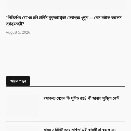
“পিসিমণির চোখের মণি মার্কিন যুক্তরাষ্ট্রেই সেবাশ্রয় খুলুন”— কেন কটাক্ষ করলেন
স্বাস্থ্যমন্ত্রী?
August 5, 2026
আরও পড়ুন
রক্ষাকবচ পেলেন কি সুমিত রায়? কী জানাল সুপ্রিম কোর্ট
মাত্র ২ মিনিট সময় লাগবে! এই কাজটি না করলে ১৬