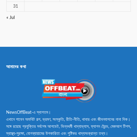
31
« Jul
আমাদের কথা
NewsOffBeat-এ স্বাগতম।
এখানে পাবেন অফবিট গল্প, ভ্রমণ, সংস্কৃতি, রীতি-নীতি, খাবার এবং জীবনযাপনের নানা দিক।
সঙ্গে রয়েছে প্রযুক্তির সর্বশেষ আপডেট, ভিন্নধর্মী খাদ্যাভ্যাস, ফ্যাশন ট্রেন্ড, মেকআপ টিপস,
স্বাস্থ্য-সুরক্ষা, যোগব্যায়ামের উপকারিতা এবং পুষ্টিকর খাদ্যসংক্রান্ত তথ্য।