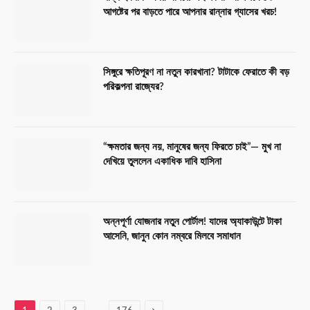
আগষ্টের পর বাড়তে পারে আপনার রান্নার গ্যাসের খরচ!
সিঙ্গুরে ক্ষতিপূরণ না নতুন কারখানা? টাটাকে ফেরাতে কী বড়
পরিকল্পনা রাজ্যের?
“ক্ষমতার জন্য নয়, মানুষের জন্য ফিরতে চাই”— মুখ না
দেখিয়ে তুললেন একাধিক দাবি হাসিনা
অন্নপূর্ণা যোজনার নতুন পোর্টাল! যাদের অ্যাকাউন্টে টাকা
আসেনি, জানুন কোন নম্বরে মিলবে সমাধান