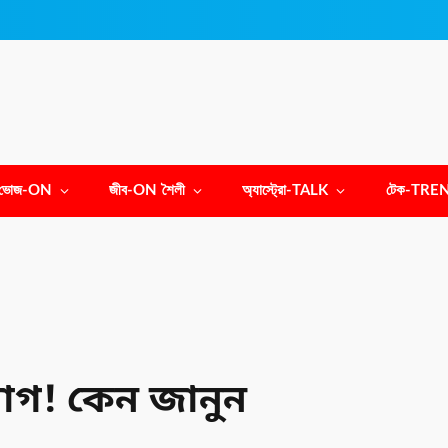
ভোজ-ON
জীব-ON শৈলী
অ্যাস্ট্রো-TALK
টেক-TRE
োগ! কেন জানুন