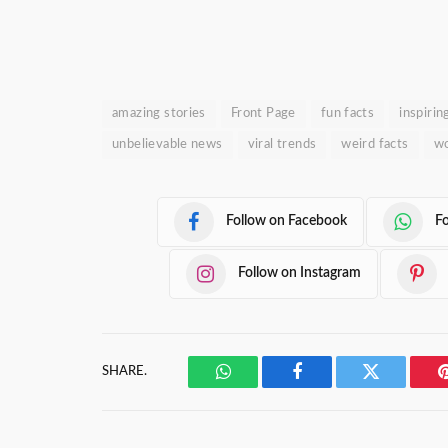
amazing stories
Front Page
fun facts
inspirin
unbelievable news
viral trends
weird facts
wo
Follow on Facebook
F
Follow on Instagram
SHARE.
WhatsApp
Facebook
Twitter