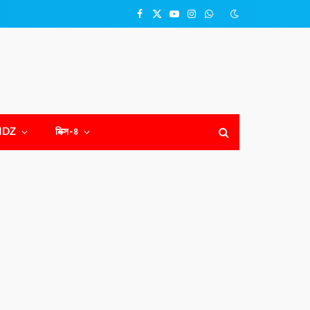
Facebook
X
YouTube
Instagram
WhatsApp
(Twitter)
NDZ
মিক্স-৪