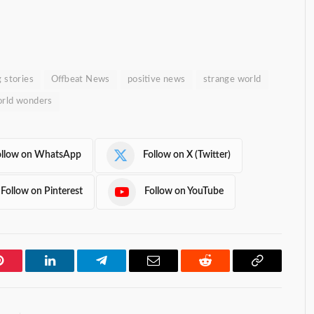
g stories
Offbeat News
positive news
strange world
rld wonders
ollow on WhatsApp
Follow on X (Twitter)
Follow on Pinterest
Follow on YouTube
Pinterest
LinkedIn
Telegram
Email
Reddit
Copy
Link