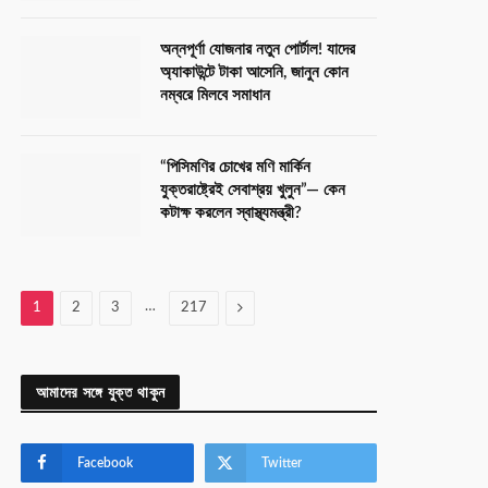
অন্নপূর্ণা যোজনার নতুন পোর্টাল! যাদের
অ্যাকাউন্টে টাকা আসেনি, জানুন কোন
নম্বরে মিলবে সমাধান
“পিসিমণির চোখের মণি মার্কিন
যুক্তরাষ্ট্রেই সেবাশ্রয় খুলুন”— কেন
কটাক্ষ করলেন স্বাস্থ্যমন্ত্রী?
…
Next
1
2
3
217
আমাদের সঙ্গে যুক্ত থাকুন
Facebook
Twitter