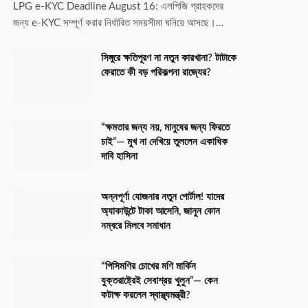
LPG e-KYC Deadline August 16: এলপিজি গ্রাহকদের
জন্য e-KYC সম্পূর্ণ করার নির্ধারিত সময়সীমা ঘনিয়ে আসছে।…
সিঙ্গুরে ক্ষতিপূরণ না নতুন কারখানা? টাটাকে
ফেরাতে কী বড় পরিকল্পনা রাজ্যের?
“ক্ষমতার জন্য নয়, মানুষের জন্য ফিরতে
চাই”— মুখ না দেখিয়ে তুললেন একাধিক
দাবি হাসিনা
অন্নপূর্ণা যোজনার নতুন পোর্টাল! যাদের
অ্যাকাউন্টে টাকা আসেনি, জানুন কোন
নম্বরে মিলবে সমাধান
“পিসিমণির চোখের মণি মার্কিন
যুক্তরাষ্ট্রেই সেবাশ্রয় খুলুন”— কেন
কটাক্ষ করলেন স্বাস্থ্যমন্ত্রী?