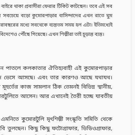
র বাইরে থাকা প্রবাসীরা ফেরার টিকিট কাটছেন। তবে এই সব
তার সবচেয়ে বড়ো কুমোরপাড়ার বাসিন্দাদের এখন রাতে ঘুম
সারাবছরের মধ্যে সবথেকে ব্যস্ততম সময় হল এটা। ইতিমধ্যেই
বিদেশেও পৌঁছে গিয়েছে। এখন শিল্পীরা তাই চূড়ান্ত ব্যস্ত।
েই কান পাতলে কলকাতার ঐতিহ্যবাহী এই কুমোরপাড়ার
জ ভেসে আসছে। এবং তার কারণও আছে যথাযথ।
ূহুর্তের কাজ সামলান ঠিক তেমনই বিভিন্ন স্থানীয়,
োরটুলিতে আসেন। আর এখানেই তৈরী হচ্ছে যাবতীয়
 এমনিতে কুমোরটুলি মৃৎশিল্পী সংস্কৃতি সমিতি থেকে
ছবি তুলছেন। কিছু কিছু
ফটোগ্রাফার, ভিডিওগ্রাফার,