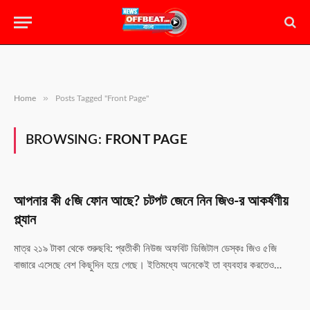
»
Home
Posts Tagged "Front Page"
BROWSING:
FRONT PAGE
আপনার কী ৫জি ফোন আছে? চটপট জেনে নিন জিও-র আকর্ষণীয়
প্ল্যান
মাত্র ২১৯ টাকা থেকে শুরুছবি: প্রতীকী নিউজ অফবিট ডিজিটাল ডেস্কঃ জিও ৫জি
বাজারে এসেছে বেশ কিছুদিন হয়ে গেছে। ইতিমধ্যে অনেকেই তা ব্যবহার করতেও…