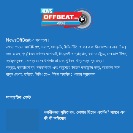
NewsOffBeat-এ স্বাগতম।
এখানে পাবেন অফবিট গল্প, ভ্রমণ, সংস্কৃতি, রীতি-নীতি, খাবার এবং জীবনযাপনের নানা দিক।
সঙ্গে রয়েছে প্রযুক্তির সর্বশেষ আপডেট, ভিন্নধর্মী খাদ্যাভ্যাস, ফ্যাশন ট্রেন্ড, মেকআপ টিপস,
স্বাস্থ্য-সুরক্ষা, যোগব্যায়ামের উপকারিতা এবং পুষ্টিকর খাদ্যসংক্রান্ত তথ্য।
অদ্ভুত, ব্যবহারযোগ্য, মনভোলানো এবং অনুপ্রেরণাদায়ক কনটেন্টের জন্য, আমাদের সঙ্গে
থাকুন লেখায়, ছবিতে, ভিডিওতে— নিউজ অফবিট : খবরের স্বাদবদল
সাম্প্রতিক পোস্ট
ভবানীভবনে সুমিত রায়, কোথায় ছিলেন এতদিন? সামনে এল
কী কী অভিযোগ