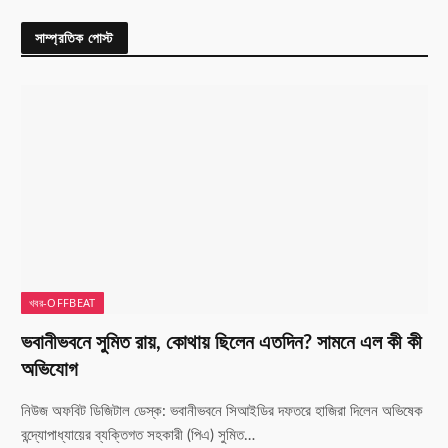
সাম্প্রতিক পোস্ট
খবর-OFFBEAT
ভবানীভবনে সুমিত রায়, কোথায় ছিলেন এতদিন? সামনে এল কী কী
অভিযোগ
নিউজ অফবিট ডিজিটাল ডেস্ক: ভবানীভবনে সিআইডির দফতরে হাজিরা দিলেন অভিষেক
বন্দ্যোপাধ্যায়ের ব্যক্তিগত সহকারী (পিএ) সুমিত…