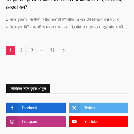
নেওয়া হল?
এপ্রিল ফুলছবি: প্রতীকী নিউজ অফবিট ডিজিটাল ডেস্কঃ যদি জিজ্ঞেস করা হয় যে,
এপ্রিল ফুল কী? সকলেই একবাক্যে জানাবেন, ইংরাজি ক্যালেন্ডারের চতুর্থ মাসের এই…
…
Next
1
2
3
32
আমাদের সঙ্গে যুক্ত থাকুন
Facebook
Twitter
Instagram
YouTube