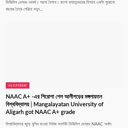
ডিজিটাল ডেস্কঃ নববর্ষ। পয়লা বৈশাখ। বাংলা ক্যালেন্ডারের হিসাবে একটা পুরোনো
বছরের চৈত্র পেরিয়ে নতুন…
খবর-OFFBEAT
NAAC A+ -এর শিরোপা পেল আলীগড়ের মঙ্গলায়তন
বিশ্ববিদ্যালয়│Mangalayatan University of
Aligarh got NAAC A+ grade
বিশ্ববিদ্যালয় জুড়ে খুশির হাওয়া নিউজ অফবিট ডিজিটাল ডেস্কঃ NAAC অর্থাৎ