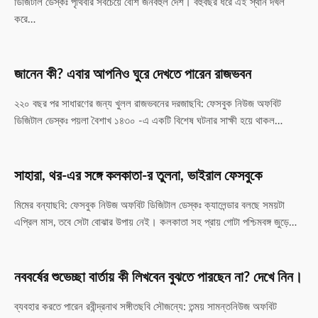
ডিজিটাল ডেস্কঃ পৃথিবীর সবচেয়ে বেশি জনবহুল দেশ। বহুবছর ধরে এই স্থান দখল
করে…
জানেন কী? এবার আপনিও ঘুরে দেখতে পারেন রাজভবন
২২০ বছর পর সাধারণের জন্য খুলল রাজভবনের দরজাছবি: ফেসবুক নিউজ অফবিট
ডিজিটাল ডেস্কঃ পয়লা বৈশাখ ১৪৩০ -এ একটি বিশেষ ঘটনার সাক্ষী হয়ে থাকল…
সাহারা, থর-এর সঙ্গে কলকাতা-র তুলনা, ভাইরাল ফেসবুকে
মিমের বন্যাছবি: ফেসবুক নিউজ অফবিট ডিজিটাল ডেস্কঃ ক্যালেন্ডার বলছে সময়টা
এপ্রিল মাস, তবে সেটা বোঝার উপায় নেই। কলকাতা সহ প্রায় গোটা পশ্চিমবঙ্গ জুড়ে…
নববর্ষের শুভেচ্ছা বার্তায় কী লিখবেন বুঝতে পারছেন না? দেখে নিন।
ব্যবহার করতে পারেন রবীন্দ্রনাথ সঙ্গীতছবি সৌজন্যে: তন্ময় সামন্তনিউজ অফবিট