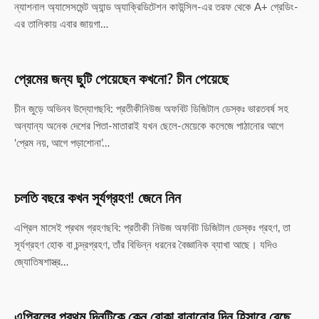
ন্যাশনাল অ্যাসেসমেন্ট অ্যান্ড অ্যাক্রিডিটেশন কাউন্সিল-এর তরফ থেকে A+ গ্রেডিং-
এর তালিকায় এবার জায়গা…
প্রেমের জন্য ছুটি পেয়েছেন কখনো? চীন পেয়েছে
চীন জুড়ে অভিনব উদ্যোগছবি: প্রতীকীনিউজ অফবিট ডিজিটাল ডেস্কঃ ভারতবর্ষ সহ
অন্যান্য অনেক দেশের পিতা-মাতারাই যখন ছেলে-মেয়েকে কলেজে পাঠানোর আগে
‘প্রেম নয়, আগে পড়াশোনা’…
চলতি বছরে কখন সূর্যগ্রহণ! জেনে নিন
এপ্রিল মাসেই প্রথম গ্রহণছবি: প্রতীকী নিউজ অফবিট ডিজিটাল ডেস্কঃ গ্রহণ, তা
সূর্যগ্রহণ হোক বা চন্দ্রগ্রহণ, তাঁর বিভিন্ন ধরনের বৈজ্ঞানিক ব্যাখা আছে। যদিও
জ্যোতিষশাস্ত্র…
এপ্রিলের প্রথম দিনটিকে কেন বোকা বানানোর দিন হিসাবে বেছে