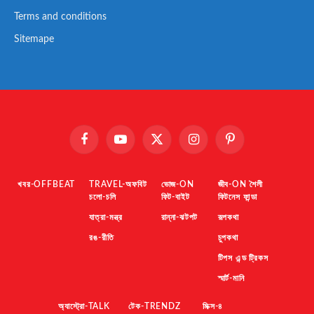
Terms and conditions
Sitemape
Facebook
YouTube
X
Instagram
Pinterest
(Twitter)
খবর-OFFBEAT
TRAVEL-অফবিট
ভোজ-ON
জীব-ON শৈলী
চলো-চলি
ফিট-বাইট
ফিটনেস ফান্ডা
যাত্রা-মন্ত্র
রান্না-ঝটপট
রূপকথা
রঙ-রীতি
চুপকথা
টিপস এন্ড ট্রিকস
স্মার্ট-মানি
অ্যাস্ট্রো-TALK
টেক-TRENDZ
মিক্স-৪