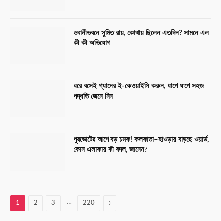
ভবানীভবনে সুমিত রায়, কোথায় ছিলেন এতদিন? সামনে এল
কী কী অভিযোগ
ঘরে বসেই গ্যাসের ই-কেওয়াইসি করুন, ধাপে ধাপে সহজ
পদ্ধতি জেনে নিন
পুরভোটের আগে বড় চমক! কলকাতা–হাওড়ায় বাড়ছে ওয়ার্ড,
কোন এলাকায় কী বদল, জানেন?
…
Next
1
2
3
220