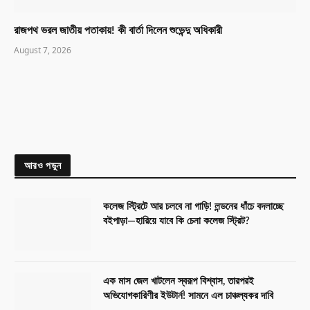
রাজপথ ভরল জাতীয় পতাকায়! কী বার্তা দিলেন শুভেন্দু অধিকারী
August 7, 2026
আরও পড়ুন
কলেজ স্ট্রিটে আর চলবে না গাড়ি! লন্ডনের ধাঁচে বদলাচ্ছে
বইপাড়া—হারিয়ে যাবে কি চেনা কলেজ স্ট্রিট?
এক মাস জেল খাটলেন স্বরূপ বিশ্বাস, তারপরই
অভিযোগকারিণীর ইউটার্ন! সামনে এল চাঞ্চল্যকর দাবি