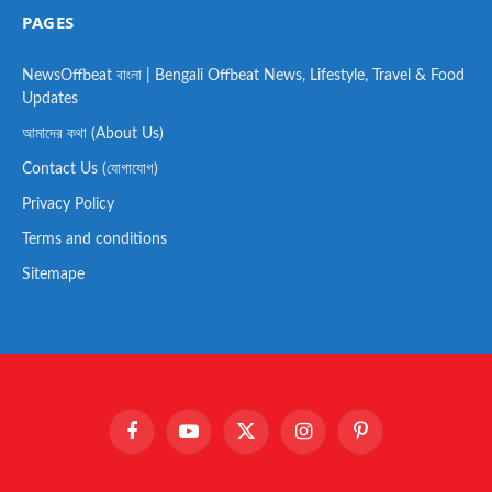
PAGES
NewsOffbeat বাংলা | Bengali Offbeat News, Lifestyle, Travel & Food
Updates
আমাদের কথা (About Us)
Contact Us (যোগাযোগ)
Privacy Policy
Terms and conditions
Sitemape
Facebook
YouTube
X
Instagram
Pinterest
(Twitter)