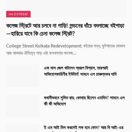
খবর-OFFBEAT
কলেজ স্ট্রিটে আর চলবে না গাড়ি! লন্ডনের ধাঁচে বদলাচ্ছে বইপাড়া
—হারিয়ে যাবে কি চেনা কলেজ স্ট্রিট?
College Street Kolkata Redevelopment: বইয়ের গন্ধ, ফুটপাতের দোকান
আর আড্ডার ঐতিহ্যে গড়ে ওঠা কলকাতার কলেজ…
এক মাস জেল খাটলেন স্বরূপ বিশ্বাস, তারপরই
অভিযোগকারিণীর ইউটার্ন! সামনে এল চাঞ্চল্যকর দাবি
ভবানীভবনে সুমিত রায়, কোথায় ছিলেন এতদিন? সামনে এল
কী কী অভিযোগ
ই এম আই মিস করলেই লক হবে ফোন? আর বি আই-এর