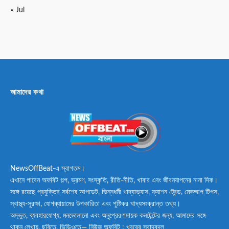
« Jul
আমাদের কথা
NewsOffBeat-এ স্বাগতম।
এখানে পাবেন অফবিট গল্প, ভ্রমণ, সংস্কৃতি, রীতি-নীতি, খাবার এবং জীবনযাপনের নানা দিক।
সঙ্গে রয়েছে প্রযুক্তির সর্বশেষ আপডেট, ভিন্নধর্মী খাদ্যাভ্যাস, ফ্যাশন ট্রেন্ড, মেকআপ টিপস,
স্বাস্থ্য-সুরক্ষা, যোগব্যায়ামের উপকারিতা এবং পুষ্টিকর খাদ্যসংক্রান্ত তথ্য।
অদ্ভুত, ব্যবহারযোগ্য, মনভোলানো এবং অনুপ্রেরণাদায়ক কনটেন্টের জন্য, আমাদের সঙ্গে
থাকুন লেখায়, ছবিতে, ভিডিওতে— নিউজ অফবিট : খবরের স্বাদবদল