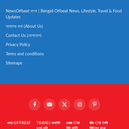
NewsOffbeat বাংলা | Bengali Offbeat News, Lifestyle, Travel & Food
Updates
আমাদের কথা (About Us)
Contact Us (যোগাযোগ)
Privacy Policy
Terms and conditions
Sitemape
Facebook
YouTube
X
Instagram
Pinterest
(Twitter)
খবর-OFFBEAT
TRAVEL-অফবিট
ভোজ-ON
জীব-ON শৈলী
চলো-চলি
ফিট-বাইট
ফিটনেস ফান্ডা