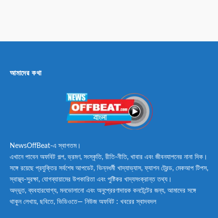
আমাদের কথা
NewsOffBeat-এ স্বাগতম।
এখানে পাবেন অফবিট গল্প, ভ্রমণ, সংস্কৃতি, রীতি-নীতি, খাবার এবং জীবনযাপনের নানা দিক।
সঙ্গে রয়েছে প্রযুক্তির সর্বশেষ আপডেট, ভিন্নধর্মী খাদ্যাভ্যাস, ফ্যাশন ট্রেন্ড, মেকআপ টিপস,
স্বাস্থ্য-সুরক্ষা, যোগব্যায়ামের উপকারিতা এবং পুষ্টিকর খাদ্যসংক্রান্ত তথ্য।
অদ্ভুত, ব্যবহারযোগ্য, মনভোলানো এবং অনুপ্রেরণাদায়ক কনটেন্টের জন্য, আমাদের সঙ্গে
থাকুন লেখায়, ছবিতে, ভিডিওতে— নিউজ অফবিট : খবরের স্বাদবদল