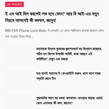
টেক-TRENDZ
ই এম আই মিস করলেই লক হবে ফোন? আর বি আই-এর নতুন
নিয়মে আসলেই কী বদলাল, জানুন!
RBI EMI Phone Lock Rule: ইএমআই-তে কেনা স্মার্টফোন বকেয়া থাকলে ফোন
লক হওয়ার নিয়ম নিয়ে…
মহানায়ক উত্তম কুমারের জন্মশতবর্ষে বড় উদ্যোগ রাজ্যের,
গঠিত হল বিশেষ উপদেষ্টা কমিটি, কারা আছেন এই
কমিটিতে? দেখুন এক নজরে!
ঘরে বসেই গ্যাসের ই-কেওয়াইসি করুন, ধাপে ধাপে সহজ
পদ্ধতি জেনে নিন
পুরভোটের আগে বড় চমক! কলকাতা–হাওড়ায় বাড়ছে ওয়ার্ড,
কোন এলাকায় কী বদল, জানেন?