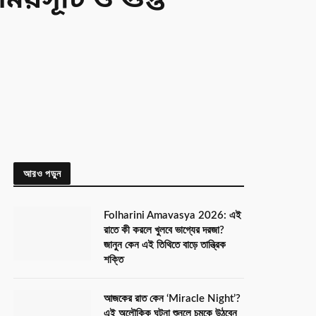
য়সূচি ও গুপ্ত
আরও পড়ুন
Folharini Amavasya 2026: এই
রাতে কী করলে খুলবে ভাগ্যের দরজা?
জানুন কেন এই তিথিতে বাড়ে তান্ত্রিক
শক্তি
আজকের রাত কেন ‘Miracle Night’?
এই অলৌকিক ঘটনা শুনলে চমকে উঠবেন