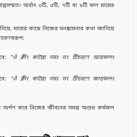
্ত্রসম্মত। অর্থাৎ ৩টি, ৫টি, ৭টি বা ৯টি ফল মায়ের
িয়ে, মায়ের কাছে নিজের মনষ্কামনার কথা জানিয়ে
দাহরণস্বরূপ:
বে:
“ওঁ ক্লীং কাল্ল্যৈ নমঃ তং শ্রীচরণে আম্রফলং
হবে:
“ওঁ ক্লীং কাল্ল্যৈ নমঃ তং শ্রীচরণে জাম্রফলং
ণে অর্পণ করে নিজের জীবনের সমস্ত অশুভ কর্মফল