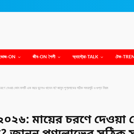
ভোজ-ON
জীব-ON শৈলী
অ্যাস্ট্রো-TALK
টেক-TRE
চরণে দেওয়া কোন ফলটি এক বছর ভুলেও খাবেন না? জানুন পুণ্যলাভের সঠিক সময়সূচি ও গুপ্ত নিয়ম
 ২০২৬: মায়ের চরণে দেওয়