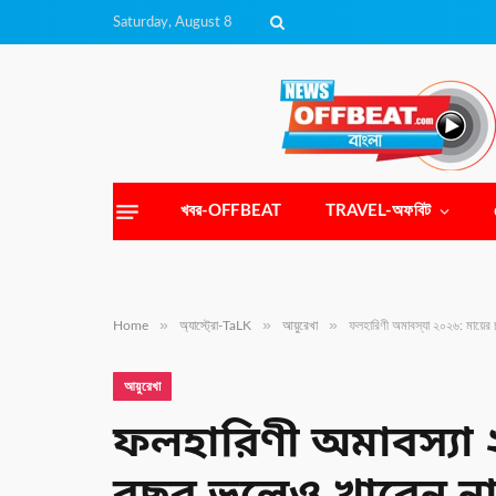
Saturday, August 8
খবর-OFFBEAT
TRAVEL-অফবিট
»
»
»
Home
অ্যাস্ট্রো-TaLK
আয়ুরেখা
ফলহারিণী অমাবস্যা ২০২৬: মায়ের 
আয়ুরেখা
ফলহারিণী অমাবস্যা