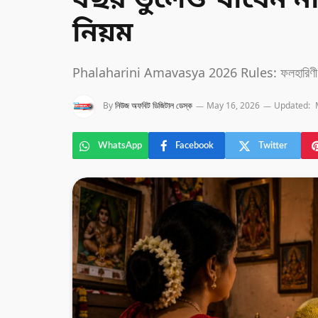
বছর ভুলেও খাবেন না?
নিয়ম
Phalaharini Amavasya 2026 Rules: ফলহারিণী অমাব
By
নিউজ অফবিট ডিজিটাল ডেস্ক
May 16, 2026
Updated:
WhatsApp
Facebook
Twitter