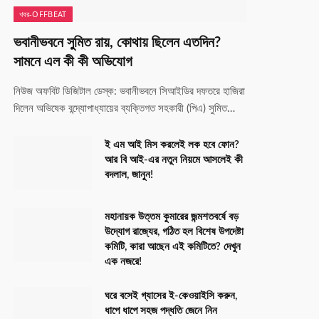
খবর-OFFBEAT
ভবানীভবনে সুমিত রায়, কোথায় ছিলেন এতদিন?
সামনে এল কী কী অভিযোগ
নিউজ অফবিট ডিজিটাল ডেস্ক: ভবানীভবনে সিআইডির দফতরে হাজিরা
দিলেন অভিষেক বন্দ্যোপাধ্যায়ের ব্যক্তিগত সহকারী (পিএ) সুমিত…
ই এম আই মিস করলেই লক হবে ফোন?
আর বি আই-এর নতুন নিয়মে আসলেই কী
বদলাল, জানুন!
মহানায়ক উত্তম কুমারের জন্মশতবর্ষে বড়
উদ্যোগ রাজ্যের, গঠিত হল বিশেষ উপদেষ্টা
কমিটি, কারা আছেন এই কমিটিতে? দেখুন
এক নজরে!
ঘরে বসেই গ্যাসের ই-কেওয়াইসি করুন,
ধাপে ধাপে সহজ পদ্ধতি জেনে নিন