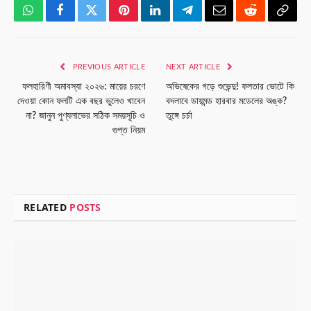
WhatsApp
Facebook
Twitter
Pinterest
LinkedIn
Telegram
Email
Reddit
Copy
Link
PREVIOUS ARTICLE
NEXT ARTICLE
ফলহারিণী অমাবস্যা ২০২৬: মায়ের চরণে
অভিষেকের গড়ে শুভেন্দু! ফলতার ভোটে কি
দেওয়া কোন ফলটি এক বছর ভুলেও খাবেন
বদলাবে ডায়মন্ড হারবার মডেলের অঙ্ক?
না? জানুন পুণ্যলাভের সঠিক সময়সূচি ও
তুঙ্গে চর্চা
গুপ্ত নিয়ম
RELATED
POSTS