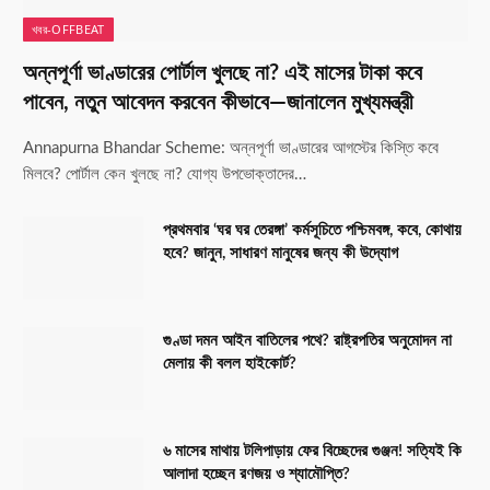
খবর-OFFBEAT
অন্নপূর্ণা ভাণ্ডারের পোর্টাল খুলছে না? এই মাসের টাকা কবে
পাবেন, নতুন আবেদন করবেন কীভাবে—জানালেন মুখ্যমন্ত্রী
Annapurna Bhandar Scheme: অন্নপূর্ণা ভাণ্ডারের আগস্টের কিস্তি কবে
মিলবে? পোর্টাল কেন খুলছে না? যোগ্য উপভোক্তাদের…
প্রথমবার ‘ঘর ঘর তেরঙ্গা’ কর্মসূচিতে পশ্চিমবঙ্গ, কবে, কোথায়
হবে? জানুন, সাধারণ মানুষের জন্য কী উদ্যোগ
গুণ্ডা দমন আইন বাতিলের পথে? রাষ্ট্রপতির অনুমোদন না
মেলায় কী বলল হাইকোর্ট?
৬ মাসের মাথায় টলিপাড়ায় ফের বিচ্ছেদের গুঞ্জন! সত্যিই কি
আলাদা হচ্ছেন রণজয় ও শ্যামৌপ্তি?