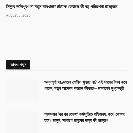
সিঙ্গুরে ক্ষতিপূরণ না নতুন কারখানা? টাটাকে ফেরাতে কী বড় পরিকল্পনা রাজ্যের?
August 5, 2026
আরও পড়ুন
অন্নপূর্ণা ভাণ্ডারের পোর্টাল খুলছে না? এই মাসের টাকা কবে
পাবেন, নতুন আবেদন করবেন কীভাবে—জানালেন মুখ্যমন্ত্রী
প্রথমবার ‘ঘর ঘর তেরঙ্গা’ কর্মসূচিতে পশ্চিমবঙ্গ, কবে, কোথায়
হবে? জানুন, সাধারণ মানুষের জন্য কী উদ্যোগ