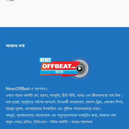
আমাদের কথা
NewsOffBeat-এ স্বাগতম।
এখানে পাবেন অফবিট গল্প, ভ্রমণ, সংস্কৃতি, রীতি-নীতি, খাবার এবং জীবনযাপনের নানা দিক।
সঙ্গে রয়েছে প্রযুক্তির সর্বশেষ আপডেট, ভিন্নধর্মী খাদ্যাভ্যাস, ফ্যাশন ট্রেন্ড, মেকআপ টিপস,
স্বাস্থ্য-সুরক্ষা, যোগব্যায়ামের উপকারিতা এবং পুষ্টিকর খাদ্যসংক্রান্ত তথ্য।
অদ্ভুত, ব্যবহারযোগ্য, মনভোলানো এবং অনুপ্রেরণাদায়ক কনটেন্টের জন্য, আমাদের সঙ্গে
থাকুন লেখায়, ছবিতে, ভিডিওতে— নিউজ অফবিট : খবরের স্বাদবদল