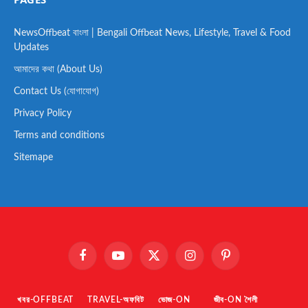
NewsOffbeat বাংলা | Bengali Offbeat News, Lifestyle, Travel & Food
Updates
আমাদের কথা (About Us)
Contact Us (যোগাযোগ)
Privacy Policy
Terms and conditions
Sitemape
Facebook
YouTube
X
Instagram
Pinterest
(Twitter)
খবর-OFFBEAT
TRAVEL-অফবিট
ভোজ-ON
জীব-ON শৈলী