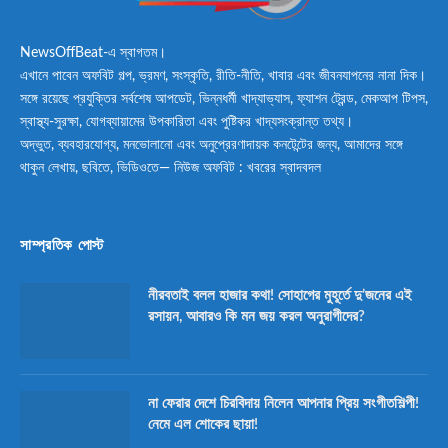
NewsOffBeat-এ স্বাগতম।
এখানে পাবেন অফবিট গল্প, ভ্রমণ, সংস্কৃতি, রীতি-নীতি, খাবার এবং জীবনযাপনের নানা দিক।
সঙ্গে রয়েছে প্রযুক্তির সর্বশেষ আপডেট, ভিন্নধর্মী খাদ্যাভ্যাস, ফ্যাশন ট্রেন্ড, মেকআপ টিপস,
স্বাস্থ্য-সুরক্ষা, যোগব্যায়ামের উপকারিতা এবং পুষ্টিকর খাদ্যসংক্রান্ত তথ্য।
অদ্ভুত, ব্যবহারযোগ্য, মনভোলানো এবং অনুপ্রেরণাদায়ক কনটেন্টের জন্য, আমাদের সঙ্গে
থাকুন লেখায়, ছবিতে, ভিডিওতে— নিউজ অফবিট : খবরের স্বাদবদল
সাম্প্রতিক পোস্ট
নীরবতাই বলল হাজার কথা! সোহাগের মুহূর্তে দু’জনের এই
রসায়ন, আবারও কি মন জয় করল অনুরাগীদের?
না ফেরার দেশে চিরবিদায় নিলেন আপনার প্রিয় সংগীতশিল্পী!
নেমে এল শোকের ছায়া!