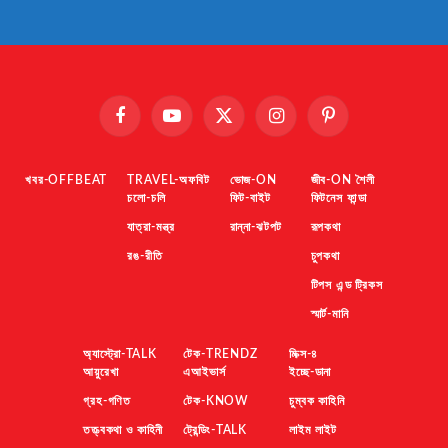
Facebook
YouTube
X
Instagram
Pinterest
(Twitter)
খবর-OFFBEAT
TRAVEL-অফবিট
ভোজ-ON
জীব-ON শৈলী
চলো-চলি
ফিট-বাইট
ফিটনেস ফান্ডা
যাত্রা-মন্ত্র
রান্না-ঝটপট
রূপকথা
রঙ-রীতি
চুপকথা
টিপস এন্ড ট্রিকস
স্মার্ট-মানি
অ্যাস্ট্রো-TALK
টেক-TRENDZ
মিক্স-৪
আয়ুরেখা
এআইভার্স
ইচ্ছে-ডানা
গ্রহ-গণিত
টেক-KNOW
চুম্বক কাহিনি
তত্ত্বকথা ও কাহিনী
ট্রেন্ডিং-TALK
লাইম লাইট