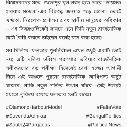
বিশ্লেষকদের মতে, শুভেন্দুর মূল লক্ষ্য হতে পারে “ডায়মন্ড
হারবার মডেল”-এর বিরুদ্ধে জনমত গড়ে তোলা। ভোটে
স্বচ্ছতা, নিরপেক্ষ প্রশাসন এবং স্থানীয় মানুষের অধিকার
—এই বিষয়গুলিকেই সামনে এনে তিনি নতুন রাজনৈতিক
জমি তৈরি করতে চাইছেন বলেই মনে করা হচ্ছে।
সব মিলিয়ে, ফলতার পুনর্নির্বাচন এখন শুধুই একটি ভোট
নয়; এটি দক্ষিণ চব্বিশ পরগণার ভবিষ্যৎ রাজনৈতিক
সমীকরণের বড় পরীক্ষা হিসেবেই দেখা হচ্ছে। আগামী
দিনে এই অঞ্চলে পুরনো রাজনৈতিক আধিপত্য অটুট
থাকবে, নাকি নতুন শক্তির উত্থান ঘটবে—সেই উত্তরই
হয়তো লুকিয়ে রয়েছে ফলতার ভোট বাক্সে।
#DiamondHarbourModel #FaltaVote
#SuvenduAdhikari #BengalPolitics
#South24Parganas #PoliticalNews