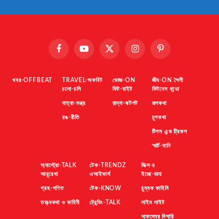
Facebook
YouTube
X
Instagram
Pinterest
(Twitter)
খবর-OFFBEAT
TRAVEL-অফবিট
ভোজ-ON
জীব-ON শৈলী
চলো-চলি
ফিট-বাইট
ফিটনেস ফান্ডা
যাত্রা-মন্ত্র
রান্না-ঝটপট
রূপকথা
রঙ-রীতি
চুপকথা
টিপস এন্ড ট্রিকস
স্মার্ট-মানি
অ্যাস্ট্রো-TALK
টেক-TRENDZ
মিক্স-৪
আয়ুরেখা
এআইভার্স
ইচ্ছে-ডানা
গ্রহ-গণিত
টেক-KNOW
চুম্বক কাহিনি
তত্ত্বকথা ও কাহিনী
ট্রেন্ডিং-TALK
লাইম লাইট
সাফল্যের দিশারি