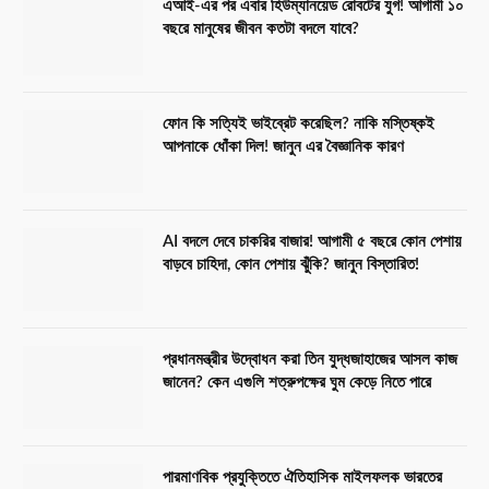
এআই-এর পর এবার হিউম্যানয়েড রোবটের যুগ! আগামী ১০
বছরে মানুষের জীবন কতটা বদলে যাবে?
ফোন কি সত্যিই ভাইব্রেট করেছিল? নাকি মস্তিষ্কই
আপনাকে ধোঁকা দিল! জানুন এর বৈজ্ঞানিক কারণ
AI বদলে দেবে চাকরির বাজার! আগামী ৫ বছরে কোন পেশায়
বাড়বে চাহিদা, কোন পেশায় ঝুঁকি? জানুন বিস্তারিত!
প্রধানমন্ত্রীর উদ্বোধন করা তিন যুদ্ধজাহাজের আসল কাজ
জানেন? কেন এগুলি শত্রুপক্ষের ঘুম কেড়ে নিতে পারে
পারমাণবিক প্রযুক্তিতে ঐতিহাসিক মাইলফলক ভারতের