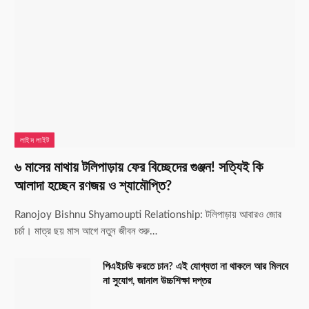
লাইম লাইট
৬ মাসের মাথায় টলিপাড়ায় ফের বিচ্ছেদের গুঞ্জন! সত্যিই কি
আলাদা হচ্ছেন রণজয় ও শ্যামৌপ্তি?
Ranojoy Bishnu Shyamoupti Relationship: টলিপাড়ায় আবারও জোর
চর্চা। মাত্র ছয় মাস আগে নতুন জীবন শুরু…
পিএইচডি করতে চান? এই যোগ্যতা না থাকলে আর মিলবে
না সুযোগ, জানাল উচ্চশিক্ষা দপ্তর