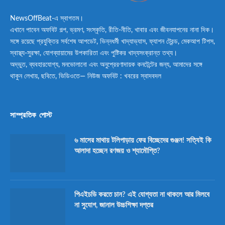
NewsOffBeat-এ স্বাগতম।
এখানে পাবেন অফবিট গল্প, ভ্রমণ, সংস্কৃতি, রীতি-নীতি, খাবার এবং জীবনযাপনের নানা দিক।
সঙ্গে রয়েছে প্রযুক্তির সর্বশেষ আপডেট, ভিন্নধর্মী খাদ্যাভ্যাস, ফ্যাশন ট্রেন্ড, মেকআপ টিপস,
স্বাস্থ্য-সুরক্ষা, যোগব্যায়ামের উপকারিতা এবং পুষ্টিকর খাদ্যসংক্রান্ত তথ্য।
অদ্ভুত, ব্যবহারযোগ্য, মনভোলানো এবং অনুপ্রেরণাদায়ক কনটেন্টের জন্য, আমাদের সঙ্গে
থাকুন লেখায়, ছবিতে, ভিডিওতে— নিউজ অফবিট : খবরের স্বাদবদল
সাম্প্রতিক পোস্ট
৬ মাসের মাথায় টলিপাড়ায় ফের বিচ্ছেদের গুঞ্জন! সত্যিই কি
আলাদা হচ্ছেন রণজয় ও শ্যামৌপ্তি?
পিএইচডি করতে চান? এই যোগ্যতা না থাকলে আর মিলবে
না সুযোগ, জানাল উচ্চশিক্ষা দপ্তর