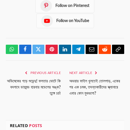
Follow on Pinterest
Follow on YouTube
WhatsApp
Facebook
Twitter
Pinterest
LinkedIn
Telegram
Email
Reddit
Copy
Link
PREVIOUS ARTICLE
NEXT ARTICLE
অভিষেকের গড়ে শুভেন্দু! ফলতার ভোটে কি
অভয়ার ফাইল খুলতেই তোলপাড়, একের
বদলাবে ডায়মন্ড হারবার মডেলের অঙ্ক?
পর এক চমক, তদন্তকারীদের স্ক্যানারে
তুঙ্গে চর্চা
এবার কোন মুখগুলো?
RELATED
POSTS