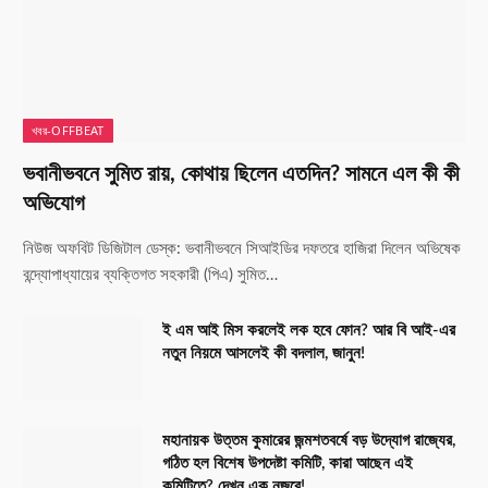
খবর-OFFBEAT
ভবানীভবনে সুমিত রায়, কোথায় ছিলেন এতদিন? সামনে এল কী কী
অভিযোগ
নিউজ অফবিট ডিজিটাল ডেস্ক: ভবানীভবনে সিআইডির দফতরে হাজিরা দিলেন অভিষেক
বন্দ্যোপাধ্যায়ের ব্যক্তিগত সহকারী (পিএ) সুমিত…
ই এম আই মিস করলেই লক হবে ফোন? আর বি আই-এর
নতুন নিয়মে আসলেই কী বদলাল, জানুন!
মহানায়ক উত্তম কুমারের জন্মশতবর্ষে বড় উদ্যোগ রাজ্যের,
গঠিত হল বিশেষ উপদেষ্টা কমিটি, কারা আছেন এই
কমিটিতে? দেখুন এক নজরে!