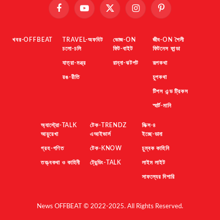
Facebook
YouTube
X
Instagram
Pinterest
(Twitter)
খবর-OFFBEAT
TRAVEL-অফবিট
ভোজ-ON
জীব-ON শৈলী
চলো-চলি
ফিট-বাইট
ফিটনেস ফান্ডা
যাত্রা-মন্ত্র
রান্না-ঝটপট
রূপকথা
রঙ-রীতি
চুপকথা
টিপস এন্ড ট্রিকস
স্মার্ট-মানি
অ্যাস্ট্রো-TALK
টেক-TRENDZ
মিক্স-৪
আয়ুরেখা
এআইভার্স
ইচ্ছে-ডানা
গ্রহ-গণিত
টেক-KNOW
চুম্বক কাহিনি
তত্ত্বকথা ও কাহিনী
ট্রেন্ডিং-TALK
লাইম লাইট
সাফল্যের দিশারি
News OFFBEAT © 2022-2025. All Rights Reserved.