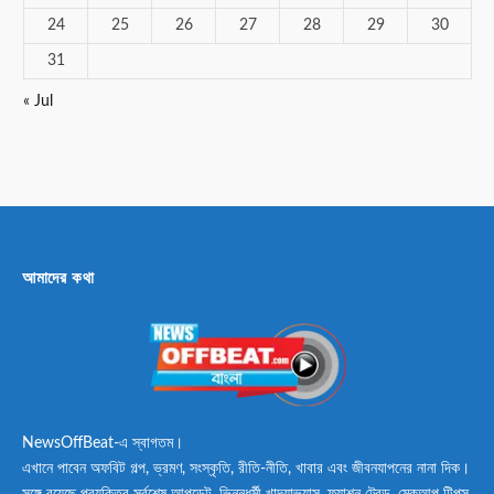
24
25
26
27
28
29
30
31
« Jul
আমাদের কথা
NewsOffBeat-এ স্বাগতম।
এখানে পাবেন অফবিট গল্প, ভ্রমণ, সংস্কৃতি, রীতি-নীতি, খাবার এবং জীবনযাপনের নানা দিক।
সঙ্গে রয়েছে প্রযুক্তির সর্বশেষ আপডেট, ভিন্নধর্মী খাদ্যাভ্যাস, ফ্যাশন ট্রেন্ড, মেকআপ টিপস,