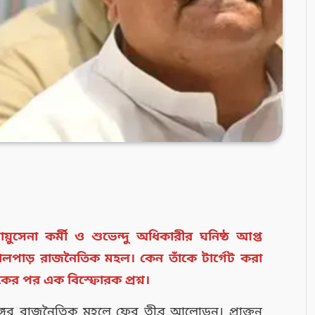
়ুসেনা কর্মী ও শুভেন্দু অধিকারীর ঘনিষ্ঠ আপ্ত
 তোলপাড় রাজনৈতিক মহল। কেন তাঁকে টার্গেট করা
কের পর এক বিস্ফোরক প্রশ্ন।
্গের রাজনৈতিক মহলে ফের তীব্র আলোড়ন। প্রাক্তন