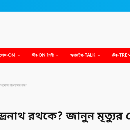
ভোজ-ON
জীব-ON শৈলী
অ্যাস্ট্রো-TALK
টেক-TRE
নেপথ্যের চাঞ্চল্যকর কারণ
্রনাথ রথকে? জানুন মৃত্যুর 