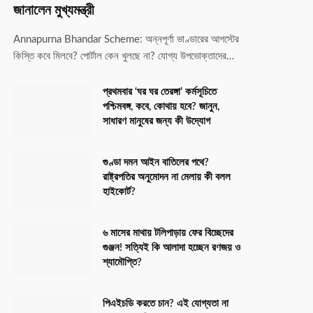
জানালেন মুখ্যমন্ত্রী
Annapurna Bhandar Scheme: অন্নপূর্ণা ভাণ্ডারের আগস্টের
কিস্তি কবে মিলবে? পোর্টাল কেন খুলছে না? যোগ্য উপভোক্তাদের…
প্রথমবার ‘ঘর ঘর তেরঙ্গা’ কর্মসূচিতে
পশ্চিমবঙ্গ, কবে, কোথায় হবে? জানুন,
সাধারণ মানুষের জন্য কী উদ্যোগ
গুণ্ডা দমন আইন বাতিলের পথে?
রাষ্ট্রপতির অনুমোদন না মেলায় কী বলল
হাইকোর্ট?
৬ মাসের মাথায় টলিপাড়ায় ফের বিচ্ছেদের
গুঞ্জন! সত্যিই কি আলাদা হচ্ছেন রণজয় ও
শ্যামৌপ্তি?
পিএইচডি করতে চান? এই যোগ্যতা না