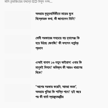
মানি লন্ডারিংয়ের তদন্তে ED বিপুল নগদ…
অভয়ার মৃত্যুবার্ষিকীতে মায়ের মুখে
বিস্ফোরক কথা, কী জানালেন তিনি?
মোদী সরকারের সবচেয়ে বড় চ্যালেঞ্জ কি
হয়ে উঠছে জেনজি? কী বললেন ধর্মেন্দ্র
প্রধান
এআই বানাল ১৬ নতুন ভাইরাস! এবার কি
মানুষই বিপদে? ভবিষ্যৎ কী আরও খারাপের
দিকে?
“আগের সরকার করেনি, আমরা করব”,
অভয়ার খুনিরা কি শাস্তি পাবে? দুই বছর
পর কী বার্তা স্বাস্থ্যমন্ত্রীর