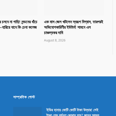
চলবে না গাড়ি! লন্ডনের ধাঁচে
এক মাস জেল খাটলেন স্বরূপ বিশ্বাস, তারপরই
—হারিয়ে যাবে কি চেনা কলেজ
অভিযোগকারিণীর ইউটার্ন! সামনে এল
চাঞ্চল্যকর দাবি
August 8, 2026
সাম্প্রতিক পোস্ট
ইডির হানায় কোটি কোটি টাকা উদ্ধার! সেই
টাকা শেষ পর্যন্ত কোথায় যায়? জানুন আসল