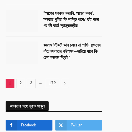
“আগের সরকার করেনি, আমরা করব”,
অভয়ার খুনিরা কি শাস্তি পাবে? দুই বছর
পর কী বার্তা স্বাস্থ্যমন্ত্রীর
কলেজ স্ট্রিটে আর চলবে না গাড়ি! লন্ডনের
ধাঁচে বদলাচ্ছে বইপাড়া—হারিয়ে যাবে কি
চেনা কলেজ স্ট্রিট?
…
Next
1
2
3
179
আমাদের সঙ্গে যুক্ত থাকুন
Facebook
Twitter