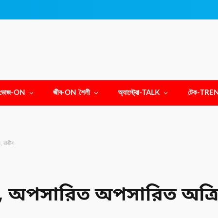
ভোজ-ON
জীব-ON শৈলী
অ্যাস্ট্রো-TALK
টেক-TRE
, রাজীব
র, অপসারিত অপসারিত অত্রি