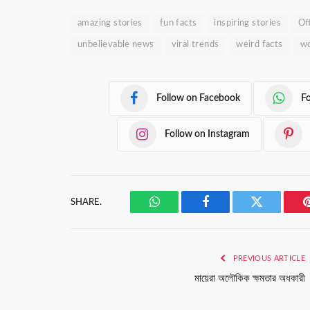
amazing stories
fun facts
inspiring stories
Of
unbelievable news
viral trends
weird facts
wo
Follow on Facebook
F
Follow on Instagram
SHARE.
WhatsApp
Facebook
Twitter
PREVIOUS ARTICLE
মায়েরা অলৌকিক ক্ষমতার অধকারী