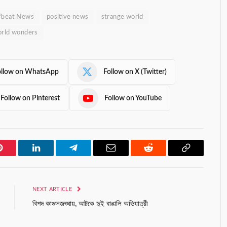
fbeat News
positive news
strange world
rld wonders
ollow on WhatsApp
Follow on X (Twitter)
Follow on Pinterest
Follow on YouTube
Pinterest
LinkedIn
Telegram
Email
Reddit
Copy
Link
NEXT ARTICLE
বিপদ কাঞ্চনজঙ্ঘায়, আটকে দুই বাঙালি অভিযাত্রী