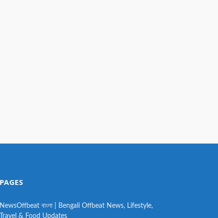
PAGES
NewsOffbeat বাংলা | Bengali Offbeat News, Lifestyle,
Travel & Food Updates