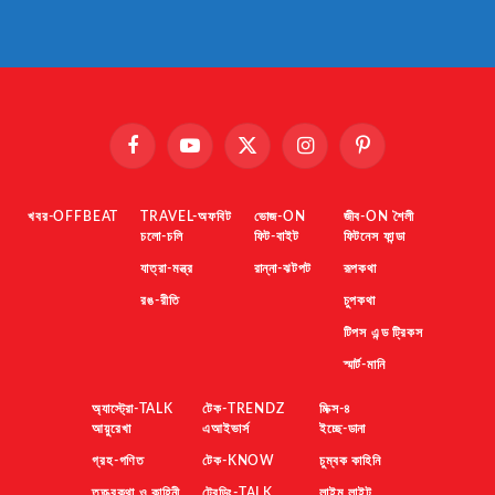
Facebook
YouTube
X
Instagram
Pinterest
(Twitter)
খবর-OFFBEAT
TRAVEL-অফবিট
ভোজ-ON
জীব-ON শৈলী
চলো-চলি
ফিট-বাইট
ফিটনেস ফান্ডা
যাত্রা-মন্ত্র
রান্না-ঝটপট
রূপকথা
রঙ-রীতি
চুপকথা
টিপস এন্ড ট্রিকস
স্মার্ট-মানি
অ্যাস্ট্রো-TALK
টেক-TRENDZ
মিক্স-৪
আয়ুরেখা
এআইভার্স
ইচ্ছে-ডানা
গ্রহ-গণিত
টেক-KNOW
চুম্বক কাহিনি
তত্ত্বকথা ও কাহিনী
ট্রেন্ডিং-TALK
লাইম লাইট