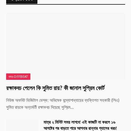
খবর-OFFBEAT
রক্ষাকবচ পেলেন কি সুমিত রায়? কী জানাল সুপ্রিম কোর্ট
নিউজ অফবিট ডিজিটাল ডেস্ক: অভিষেক বন্দ্যোপাধ্যায়ের ব্যক্তিগত সহকারী (পিএ)
সুমিত রায়কে অন্তর্বর্তী রক্ষাকবচ দিয়েছে সুপ্রিম…
মাত্র ২ মিনিট সময় লাগবে! এই কাজটি না করলে ১৬
আগষ্টের পর বাড়তে পারে আপনার রান্নার গ্যাসের খরচ!