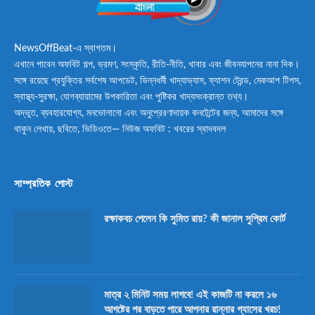
NewsOffBeat-এ স্বাগতম।
এখানে পাবেন অফবিট গল্প, ভ্রমণ, সংস্কৃতি, রীতি-নীতি, খাবার এবং জীবনযাপনের নানা দিক।
সঙ্গে রয়েছে প্রযুক্তির সর্বশেষ আপডেট, ভিন্নধর্মী খাদ্যাভ্যাস, ফ্যাশন ট্রেন্ড, মেকআপ টিপস,
স্বাস্থ্য-সুরক্ষা, যোগব্যায়ামের উপকারিতা এবং পুষ্টিকর খাদ্যসংক্রান্ত তথ্য।
অদ্ভুত, ব্যবহারযোগ্য, মনভোলানো এবং অনুপ্রেরণাদায়ক কনটেন্টের জন্য, আমাদের সঙ্গে
থাকুন লেখায়, ছবিতে, ভিডিওতে— নিউজ অফবিট : খবরের স্বাদবদল
সাম্প্রতিক পোস্ট
রক্ষাকবচ পেলেন কি সুমিত রায়? কী জানাল সুপ্রিম কোর্ট
মাত্র ২ মিনিট সময় লাগবে! এই কাজটি না করলে ১৬
আগষ্টের পর বাড়তে পারে আপনার রান্নার গ্যাসের খরচ!