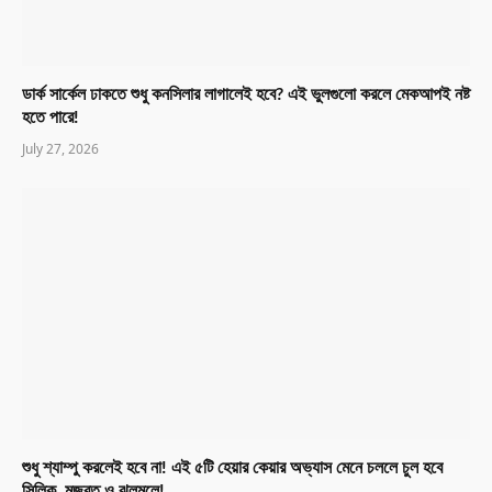
ডার্ক সার্কেল ঢাকতে শুধু কনসিলার লাগালেই হবে? এই ভুলগুলো করলে মেকআপই নষ্ট
হতে পারে!
July 27, 2026
শুধু শ্যাম্পু করলেই হবে না! এই ৫টি হেয়ার কেয়ার অভ্যাস মেনে চললে চুল হবে
সিল্কি, মজবুত ও ঝলমলে!