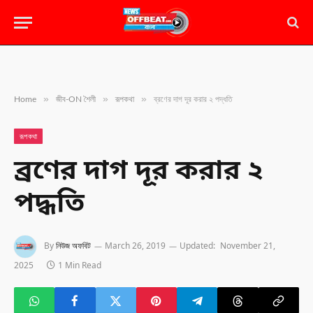
»
»
»
Home
জীব-ON শৈলী
রূপকথা
ব্রণের দাগ দূর করার ২ পদ্ধতি
রূপকথা
ব্রণের দাগ দূর করার ২
পদ্ধতি
By
নিউজ অফবিট
March 26, 2019
Updated:
November 21,
2025
1 Min Read