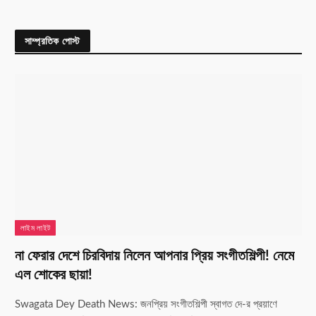
সাম্প্রতিক পোস্ট
লাইম লাইট
না ফেরার দেশে চিরবিদায় নিলেন আপনার প্রিয় সংগীতশিল্পী! নেমে
এল শোকের ছায়া!
Swagata Dey Death News: জনপ্রিয় সংগীতশিল্পী স্বাগত দে-র প্রয়াণে