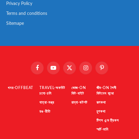
Privacy Policy
Terms and conditions
Sitemape
Facebook
YouTube
X
Instagram
Pinterest
(Twitter)
খবর-OFFBEAT
TRAVEL-অফবিট
ভোজ-ON
জীব-ON শৈলী
চলো-চলি
ফিট-বাইট
ফিটনেস ফান্ডা
যাত্রা-মন্ত্র
রান্না-ঝটপট
রূপকথা
রঙ-রীতি
চুপকথা
টিপস এন্ড ট্রিকস
স্মার্ট-মানি