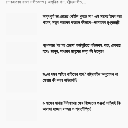
শোকস্তব্ধ বাংলা সঙ্গীতজগৎ। আধুনিক গান, রবীন্দ্রসঙ্গীত,…
অন্নপূর্ণা ভাণ্ডারের পোর্টাল খুলছে না? এই মাসের টাকা কবে
পাবেন, নতুন আবেদন করবেন কীভাবে—জানালেন মুখ্যমন্ত্রী
প্রথমবার ‘ঘর ঘর তেরঙ্গা’ কর্মসূচিতে পশ্চিমবঙ্গ, কবে, কোথায়
হবে? জানুন, সাধারণ মানুষের জন্য কী উদ্যোগ
গুণ্ডা দমন আইন বাতিলের পথে? রাষ্ট্রপতির অনুমোদন না
মেলায় কী বলল হাইকোর্ট?
৬ মাসের মাথায় টলিপাড়ায় ফের বিচ্ছেদের গুঞ্জন! সত্যিই কি
আলাদা হচ্ছেন রণজয় ও শ্যামৌপ্তি?