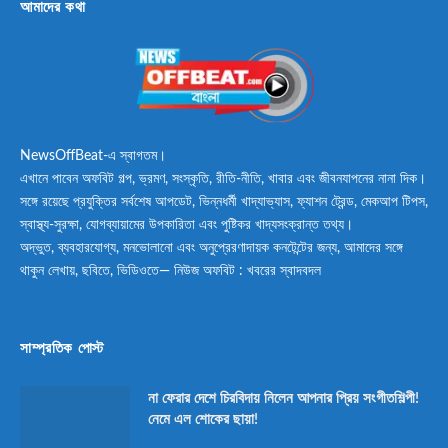
আমাদের কথা
NewsOffBeat-এ স্বাগতম।
এখানে পাবেন অফবিট গল্প, ভ্রমণ, সংস্কৃতি, রীতি-নীতি, খাবার এবং জীবনযাপনের নানা দিক।
সঙ্গে রয়েছে প্রযুক্তির সর্বশেষ আপডেট, ভিন্নধর্মী খাদ্যাভ্যাস, ফ্যাশন ট্রেন্ড, মেকআপ টিপস,
স্বাস্থ্য-সুরক্ষা, যোগব্যায়ামের উপকারিতা এবং পুষ্টিকর খাদ্যসংক্রান্ত তথ্য।
অদ্ভুত, ব্যবহারযোগ্য, মনভোলানো এবং অনুপ্রেরণাদায়ক কনটেন্টের জন্য, আমাদের সঙ্গে
থাকুন লেখায়, ছবিতে, ভিডিওতে— নিউজ অফবিট : খবরের স্বাদবদল
সাম্প্রতিক পোস্ট
না ফেরার দেশে চিরবিদায় নিলেন আপনার প্রিয় সংগীতশিল্পী!
নেমে এল শোকের ছায়া!