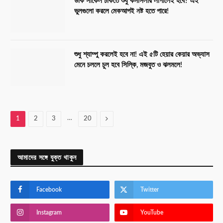
ডার্ক সার্কেল ঢাকতে শুধু কনসিলার লাগালেই হবে? এই
ভুলগুলো করলে মেকআপই নষ্ট হতে পারে!
শুধু শ্যাম্পু করলেই হবে না! এই ৫টি হেয়ার কেয়ার অভ্যাস
মেনে চললে চুল হবে সিল্কি, মজবুত ও ঝলমলে!
…
Next
1
2
3
20
আমাদের সঙ্গে যুক্ত থাকুন
Facebook
Twitter
Instagram
YouTube