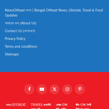
NewsOffbeat বাংলা | Bengali Offbeat News, Lifestyle, Travel & Food
Updates
আমাদের কথা (About Us)
Contact Us (যোগাযোগ)
Privacy Policy
Terms and conditions
Sitemape
Facebook
YouTube
X
Instagram
Pinterest
(Twitter)
খবর-OFFBEAT
TRAVEL-অফবিট
ভোজ-ON
জীব-ON শৈলী