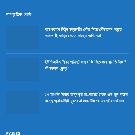
সাম্প্রতিক পোস্ট
হাসপাতালে মিঠুন চক্রবর্তী! খোঁজ নিতে পৌঁছালেন শুভেন্দু
অধিকারী, জানুন কেমন আছেন অভিনেতা
ইউপিআইএ টাকা পাঠান? এবার কি দিতে হবে বাড়তি টাকা?
কী জানাল কেন্দ্র?
১৭ আগস্ট মিলবে অন্নপূর্ণা ভাণ্ডারের টাকা! এই ভুল করলে
কিন্তু অ্যাকাউন্টে ঢুকবে না এক টাকাও, এখনই দেখে নিন
PAGES