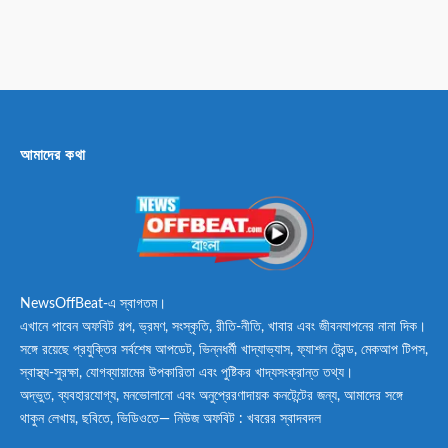
আমাদের কথা
NewsOffBeat-এ স্বাগতম।
এখানে পাবেন অফবিট গল্প, ভ্রমণ, সংস্কৃতি, রীতি-নীতি, খাবার এবং জীবনযাপনের নানা দিক।
সঙ্গে রয়েছে প্রযুক্তির সর্বশেষ আপডেট, ভিন্নধর্মী খাদ্যাভ্যাস, ফ্যাশন ট্রেন্ড, মেকআপ টিপস,
স্বাস্থ্য-সুরক্ষা, যোগব্যায়ামের উপকারিতা এবং পুষ্টিকর খাদ্যসংক্রান্ত তথ্য।
অদ্ভুত, ব্যবহারযোগ্য, মনভোলানো এবং অনুপ্রেরণাদায়ক কনটেন্টের জন্য, আমাদের সঙ্গে
থাকুন লেখায়, ছবিতে, ভিডিওতে— নিউজ অফবিট : খবরের স্বাদবদল