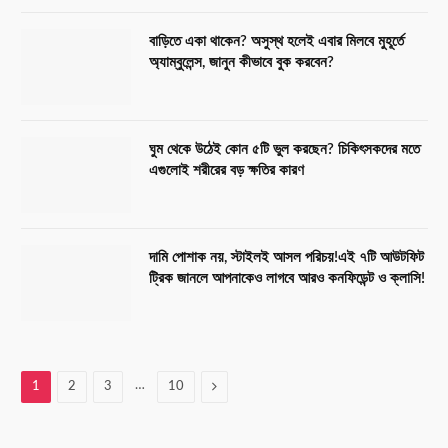
বাড়িতে একা থাকেন? অসুস্থ হলেই এবার মিলবে মুহূর্তে
অ্যাম্বুলেন্স, জানুন কীভাবে বুক করবেন?
ঘুম থেকে উঠেই কোন ৫টি ভুল করছেন? চিকিৎসকদের মতে
এগুলোই শরীরের বড় ক্ষতির কারণ
দামি পোশাক নয়, স্টাইলই আসল পরিচয়!এই ৭টি আউটফিট
ট্রিক জানলে আপনাকেও লাগবে আরও কনফিডেন্ট ও ক্লাসি!
…
Next
1
2
3
10