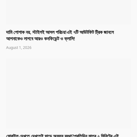
দামি পোশাক নয়, স্টাইলই আসল পরিচয়!এই ৭টি আউটফিট ট্রিক জানলে
আপনাকেও লাগবে আরও কনফিডেন্ট ও ক্লাসি!
August 1, 2026
মোবাইল দেখতে দেখতেই ঘাড়ে অসহ্য ব্যথা?প্রতিদিন মাত্র ২ মিনিটের এই