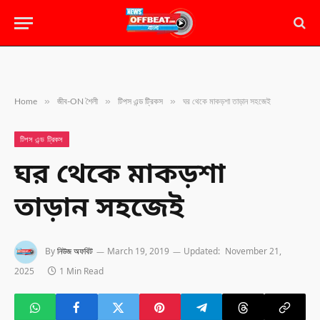
»
»
»
Home
জীব-ON শৈলী
টিপস এন্ড ট্রিকস
ঘর থেকে মাকড়শা তাড়ান সহজেই
টিপস এন্ড ট্রিকস
ঘর থেকে মাকড়শা
তাড়ান সহজেই
By
নিউজ অফবিট
March 19, 2019
Updated:
November 21,
2025
1 Min Read