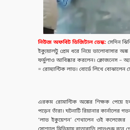
নিউজ অফবিট ডিজিটাল ডেস্ক:
সেদিন ঝিন্
ইক্যুয়ালটু প্রেম ধরে নিয়ে ভালোবাসার অঙ্
ফর্মুলাও আবিষ্কার করলেন। ক্লোজনেস – অ্য
= রোম্যান্টিক লাভ। বোর্ডে লিখে বোঝালে
এরকম রোমান্টিক অঙ্কের শিক্ষক পেয়ে হ
পড়েন তাঁরা। ঘটনাটি রিয়ানার কার্নালের গ
‘লাভ ইকুয়েশন’ শেখালেন ওই কলেজের অঙ্ক
সোশ্যাল মিডিয়ায় রাতারাতি লাভগুরু বনে গ