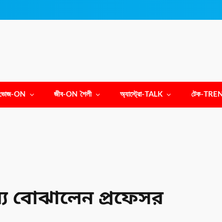
ভোজ-ON
জীব-ON শৈলী
অ্যাস্ট্রো-TALK
টেক-TRE
স্য বোঝালেন প্রফেসর