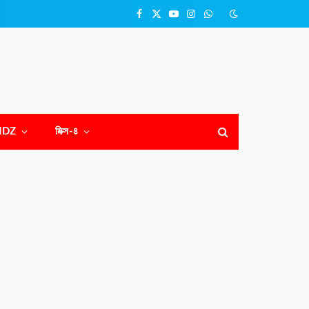
Facebook
X
YouTube
Instagram
WhatsApp
(Twitter)
NDZ
মিক্স-৪