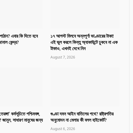
াঠান? এবার কি দিতে হবে
১৭ আগস্ট মিলবে অন্নপূর্ণা ভাণ্ডারের টাকা!
ানাল কেন্দ্র?
এই ভুল করলে কিন্তু অ্যাকাউন্টে ঢুকবে না এক
টাকাও, এখনই দেখে নিন
August 7, 2026
রঙ্গা’ কর্মসূচিতে পশ্চিমবঙ্গ,
গুণ্ডা দমন আইন বাতিলের পথে? রাষ্ট্রপতির
 জানুন, সাধারণ মানুষের জন্য
অনুমোদন না মেলায় কী বলল হাইকোর্ট?
August 6, 2026