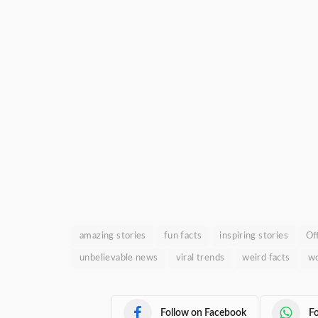
amazing stories
fun facts
inspiring stories
Of
unbelievable news
viral trends
weird facts
wo
Follow on Facebook
F