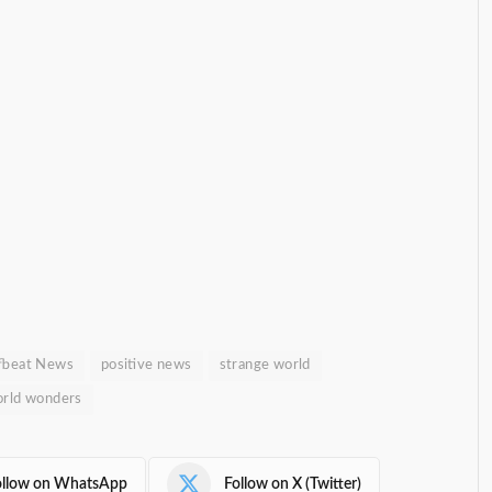
fbeat News
positive news
strange world
rld wonders
ollow on WhatsApp
Follow on X (Twitter)