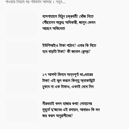
পাওয়ার নিয়মে বড় পরিবর্তন আসছে। নতুন…
হাসপাতালে মিঠুন চক্রবর্তী! খোঁজ নিতে
পৌঁছালেন শুভেন্দু অধিকারী, জানুন কেমন
আছেন অভিনেতা
ইউপিআইএ টাকা পাঠান? এবার কি দিতে
হবে বাড়তি টাকা? কী জানাল কেন্দ্র?
১৭ আগস্ট মিলবে অন্নপূর্ণা ভাণ্ডারের
টাকা! এই ভুল করলে কিন্তু অ্যাকাউন্টে
ঢুকবে না এক টাকাও, এখনই দেখে নিন
নীরবতাই বলল হাজার কথা! সোহাগের
মুহূর্তে দু’জনের এই রসায়ন, আবারও কি মন
জয় করল অনুরাগীদের?