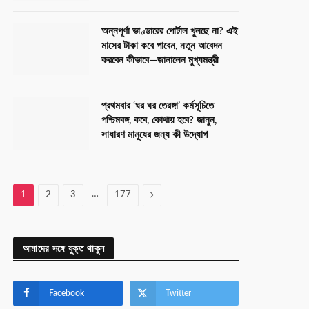
অন্নপূর্ণা ভাণ্ডারের পোর্টাল খুলছে না? এই
মাসের টাকা কবে পাবেন, নতুন আবেদন
করবেন কীভাবে—জানালেন মুখ্যমন্ত্রী
প্রথমবার ‘ঘর ঘর তেরঙ্গা’ কর্মসূচিতে
পশ্চিমবঙ্গ, কবে, কোথায় হবে? জানুন,
সাধারণ মানুষের জন্য কী উদ্যোগ
…
Next
1
2
3
177
আমাদের সঙ্গে যুক্ত থাকুন
Facebook
Twitter