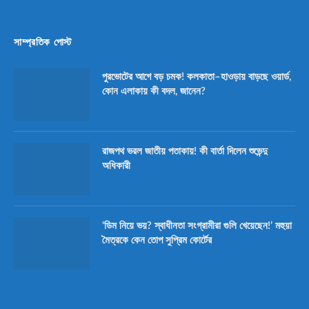
সাম্প্রতিক পোস্ট
পুরভোটের আগে বড় চমক! কলকাতা–হাওড়ায় বাড়ছে ওয়ার্ড,
কোন এলাকায় কী বদল, জানেন?
রাজপথ ভরল জাতীয় পতাকায়! কী বার্তা দিলেন শুভেন্দু
অধিকারী
‘ডিম নিয়ে ভয়? স্বাধীনতা সংগ্রামীরা গুলি খেয়েছেন!’ মহুয়া
মৈত্রকে কেন তোপ সুপ্রিম কোর্টের