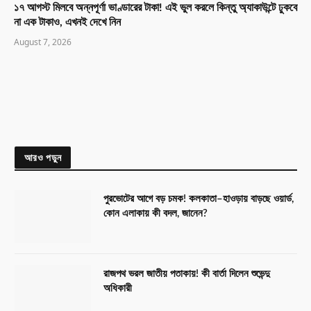
১৭ আগস্ট মিলবে অন্নপূর্ণা ভাণ্ডারের টাকা! এই ভুল করলে কিন্তু অ্যাকাউন্টে ঢুকবে
না এক টাকাও, এখনই দেখে নিন
August 7, 2026
আরও পড়ুন
পুরভোটের আগে বড় চমক! কলকাতা–হাওড়ায় বাড়ছে ওয়ার্ড,
কোন এলাকায় কী বদল, জানেন?
রাজপথ ভরল জাতীয় পতাকায়! কী বার্তা দিলেন শুভেন্দু
অধিকারী