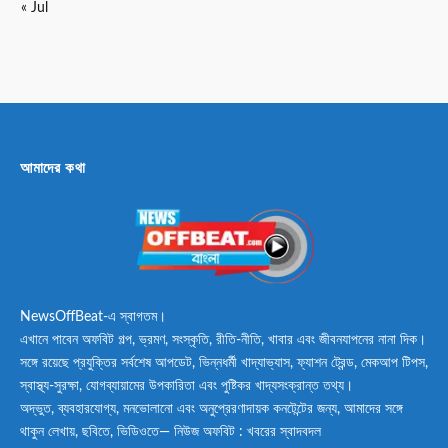
« Jul
আমাদের কথা
NewsOffBeat-এ স্বাগতম।
এখানে পাবেন অফবিট গল্প, ভ্রমণ, সংস্কৃতি, রীতি-নীতি, খাবার এবং জীবনযাপনের নানা দিক।
সঙ্গে রয়েছে প্রযুক্তির সর্বশেষ আপডেট, ভিন্নধর্মী খাদ্যাভ্যাস, ফ্যাশন ট্রেন্ড, মেকআপ টিপস,
স্বাস্থ্য-সুরক্ষা, যোগব্যায়ামের উপকারিতা এবং পুষ্টিকর খাদ্যসংক্রান্ত তথ্য।
অদ্ভুত, ব্যবহারযোগ্য, মনভোলানো এবং অনুপ্রেরণাদায়ক কনটেন্টের জন্য, আমাদের সঙ্গে
থাকুন লেখায়, ছবিতে, ভিডিওতে— নিউজ অফবিট : খবরের স্বাদবদল