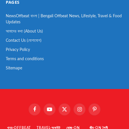
PAGES
NewsOffbeat বাংলা | Bengali Offbeat News, Lifestyle, Travel & Food
Updates
আমাদের কথা (About Us)
Contact Us (যোগাযোগ)
Privacy Policy
Terms and conditions
Sitemape
Facebook
YouTube
X
Instagram
Pinterest
(Twitter)
খবর-OFFBEAT
TRAVEL-অফবিট
ভোজ-ON
জীব-ON শৈলী