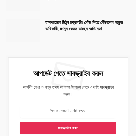
হাসপাতালে মিঠুন চক্রবর্তী! খোঁজ নিতে পৌঁছালেন শুভেন্দু
অধিকারী, জানুন কেমন আছেন অভিনেতা
আপডেট পেতে সাবস্ক্রাইব করুন
অফবিট লেখা ও নতুন তথ্য আপনার ইনবক্সে পেতে এখনই সাবস্ক্রাইব
করুন।