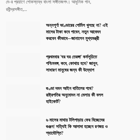
দে-র প্রয়াণে শোকস্তব্ধ বাংলা সঙ্গীতজগৎ। আধুনিক গান,
রবীন্দ্রসঙ্গীত,…
অন্নপূর্ণা ভাণ্ডারের পোর্টাল খুলছে না? এই
মাসের টাকা কবে পাবেন, নতুন আবেদন
করবেন কীভাবে—জানালেন মুখ্যমন্ত্রী
প্রথমবার ‘ঘর ঘর তেরঙ্গা’ কর্মসূচিতে
পশ্চিমবঙ্গ, কবে, কোথায় হবে? জানুন,
সাধারণ মানুষের জন্য কী উদ্যোগ
গুণ্ডা দমন আইন বাতিলের পথে?
রাষ্ট্রপতির অনুমোদন না মেলায় কী বলল
হাইকোর্ট?
৬ মাসের মাথায় টলিপাড়ায় ফের বিচ্ছেদের
গুঞ্জন! সত্যিই কি আলাদা হচ্ছেন রণজয় ও
শ্যামৌপ্তি?