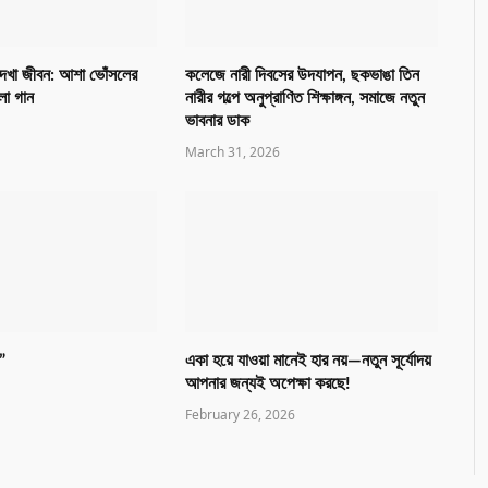
দেখা জীবন: আশা ভোঁসলের
কলেজে নারী দিবসের উদযাপন, ছকভাঙা তিন
লা গান
নারীর গল্পে অনুপ্রাণিত শিক্ষাঙ্গন, সমাজে নতুন
ভাবনার ডাক
March 31, 2026
ও”
একা হয়ে যাওয়া মানেই হার নয়—নতুন সূর্যোদয়
আপনার জন্যই অপেক্ষা করছে!
February 26, 2026