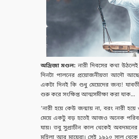
অদ্রিজা মণ্ডল:
নারী দিবসের কথা উঠলেই
দিনটা পালনের প্রয়োজনীয়তা আদৌ আছে
একটা দিনই কি শুধু মেয়েদের জন্য! যাবতী
শুরু করে সংক্ষিপ্ত আত্মসমীক্ষা করা যাক…
‘নারী হয়ে কেউ জন্মায় না, বরং নারী হয়ে
মেয়ে একটু বড় হতেই আজও অনেক পরিবারে 
যায়। তবু সুপ্রাচীন কাল থেকেই অবদমনের অন
মহিলা আর মায়েরা। সেই ১৯১০ সাল থেকে 