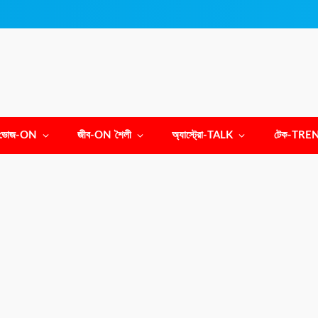
ভোজ-ON
জীব-ON শৈলী
অ্যাস্ট্রো-TALK
টেক-TRE