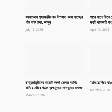
রথযাত্রায় মুখ্যমন্ত্রীর বড় উপহার! কারা পাচ্ছেন
গানে গানে ফিরে 
পাঁচ লক্ষ টাকা, জানুন
দশটি কালজয়ী বাং
July 13, 2026
April 13, 2026
ছাত্রছাত্রীদের হাতেই বদল! ভেষজ আবির
“রাঙিয়ে দিয়ে যা
বানিয়ে নজির গড়ল ব্রহ্মানন্দ্র কেশবচন্দ্র কলেজ
March 4, 2026
March 17, 2026