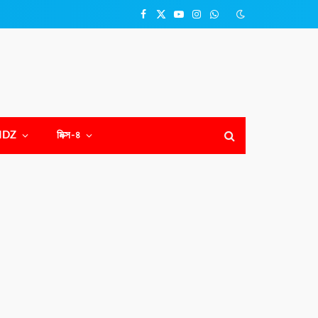
Facebook
X
YouTube
Instagram
WhatsApp
(Twitter)
NDZ
মিক্স-৪