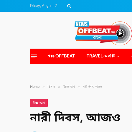
Friday, August 7
খবর-OFFBEAT
TRAVEL-অফবিট
»
»
»
Home
মিক্স-৪
ইচ্ছে-ডানা
নারী দিবস, আজও
ইচ্ছে-ডানা
নারী দিবস, আজও