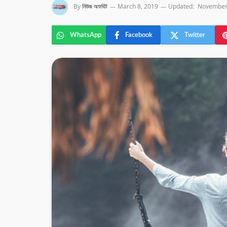
By
নিউজ অফবিট
March 8, 2019
Updated:
November
WhatsApp
Facebook
Twitter