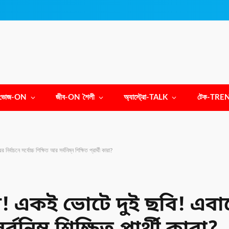
ভোজ-ON
জীব-ON শৈলী
অ্যাস্ট্রো-TALK
টেক-TRE
বাচনে সর্বোচ্চ শিক্ষিত আর সর্বনিম্ন শিক্ষিত প্রার্থী কারা?
একই ভোটে দুই ছবি! এবারে