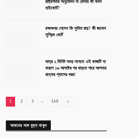
রাষ্ট্রপতির অনুমোদন না মেলায় কী বলল
হাইকোর্ট?
রক্ষাকবচ পেলেন কি সুমিত রায়? কী জানাল
সুপ্রিম কোর্ট
মাত্র ২ মিনিট সময় লাগবে! এই কাজটি না
করলে ১৬ আগষ্টের পর বাড়তে পারে আপনার
রান্নার গ্যাসের খরচ!
…
Next
1
2
3
168
আমাদের সঙ্গে যুক্ত থাকুন