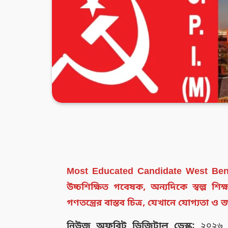
Most Educated Candidate West Beng
উচ্চশিক্ষিত গবেষক, অন্যদিকে স্বল্প শিক্
গণতন্ত্রের বাস্তব চিত্র, যেখানে যোগ্যত
নিউজ অফবিট ডিজিটাল ডেস্ক:
২০২৬ সা