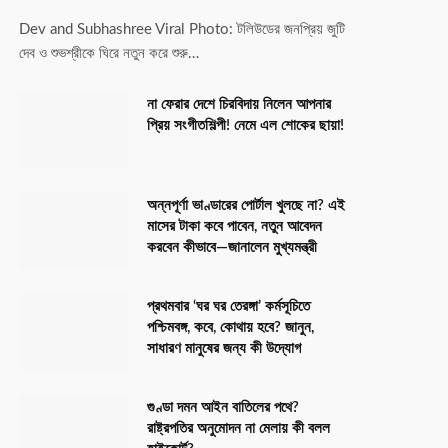
Dev and Subhashree Viral Photo: টলিউডের জনপ্রিয় জুটি
দেব ও শুভশ্রীকে ঘিরে নতুন করে শুরু…
না ফেরার দেশে চিরবিদায় নিলেন আপনার
প্রিয় সংগীতশিল্পী! নেমে এল শোকের ছায়া!
অন্নপূর্ণা ভাণ্ডারের পোর্টাল খুলছে না? এই
মাসের টাকা কবে পাবেন, নতুন আবেদন
করবেন কীভাবে—জানালেন মুখ্যমন্ত্রী
প্রথমবার ‘ঘর ঘর তেরঙ্গা’ কর্মসূচিতে
পশ্চিমবঙ্গ, কবে, কোথায় হবে? জানুন,
সাধারণ মানুষের জন্য কী উদ্যোগ
গুণ্ডা দমন আইন বাতিলের পথে?
রাষ্ট্রপতির অনুমোদন না মেলায় কী বলল