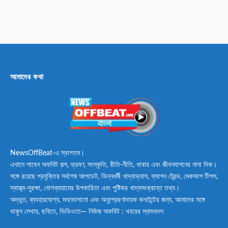
আমাদের কথা
NewsOffBeat-এ স্বাগতম।
এখানে পাবেন অফবিট গল্প, ভ্রমণ, সংস্কৃতি, রীতি-নীতি, খাবার এবং জীবনযাপনের নানা দিক।
সঙ্গে রয়েছে প্রযুক্তির সর্বশেষ আপডেট, ভিন্নধর্মী খাদ্যাভ্যাস, ফ্যাশন ট্রেন্ড, মেকআপ টিপস,
স্বাস্থ্য-সুরক্ষা, যোগব্যায়ামের উপকারিতা এবং পুষ্টিকর খাদ্যসংক্রান্ত তথ্য।
অদ্ভুত, ব্যবহারযোগ্য, মনভোলানো এবং অনুপ্রেরণাদায়ক কনটেন্টের জন্য, আমাদের সঙ্গে
থাকুন লেখায়, ছবিতে, ভিডিওতে— নিউজ অফবিট : খবরের স্বাদবদল