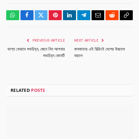
WhatsApp
Facebook
Twitter
Pinterest
LinkedIn
Telegram
Email
Reddit
Copy
Link
PREVIOUS ARTICLE
NEXT ARTICLE
ভাগ্য ফেরাবে শুভচিহ্ন, জেনে নিন আপনার
কলকাতার এই বিল্ডিংই দেশের উচ্চতম
শুভচিহ্ন কোনটি
বহুতল
RELATED
POSTS