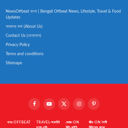
NewsOffbeat বাংলা | Bengali Offbeat News, Lifestyle, Travel & Food
Updates
আমাদের কথা (About Us)
Contact Us (যোগাযোগ)
Privacy Policy
Terms and conditions
Sitemape
Facebook
YouTube
X
Instagram
Pinterest
(Twitter)
খবর-OFFBEAT
TRAVEL-অফবিট
ভোজ-ON
জীব-ON শৈলী
চলো-চলি
ফিট-বাইট
ফিটনেস ফান্ডা