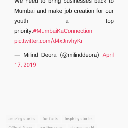
We need to bring businesses back to
Mumbai and make job creation for our
youth a top
priority.
#MumbaiKaConnection
pic.twitter.com/d4xJnvhyKr
— Milind Deora (@milinddeora)
April
17, 2019
amazing stories
fun facts
inspiring stories
Offbeat News
positive news
strange world