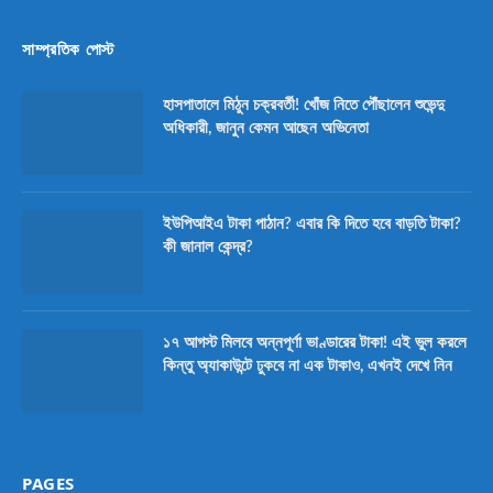
সাম্প্রতিক পোস্ট
হাসপাতালে মিঠুন চক্রবর্তী! খোঁজ নিতে পৌঁছালেন শুভেন্দু
অধিকারী, জানুন কেমন আছেন অভিনেতা
ইউপিআইএ টাকা পাঠান? এবার কি দিতে হবে বাড়তি টাকা?
কী জানাল কেন্দ্র?
১৭ আগস্ট মিলবে অন্নপূর্ণা ভাণ্ডারের টাকা! এই ভুল করলে
কিন্তু অ্যাকাউন্টে ঢুকবে না এক টাকাও, এখনই দেখে নিন
PAGES