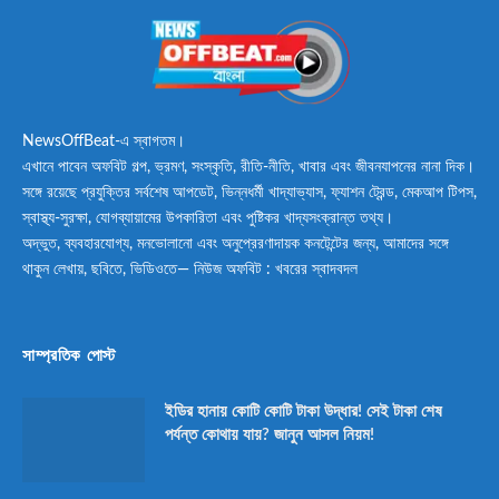
NewsOffBeat-এ স্বাগতম।
এখানে পাবেন অফবিট গল্প, ভ্রমণ, সংস্কৃতি, রীতি-নীতি, খাবার এবং জীবনযাপনের নানা দিক।
সঙ্গে রয়েছে প্রযুক্তির সর্বশেষ আপডেট, ভিন্নধর্মী খাদ্যাভ্যাস, ফ্যাশন ট্রেন্ড, মেকআপ টিপস,
স্বাস্থ্য-সুরক্ষা, যোগব্যায়ামের উপকারিতা এবং পুষ্টিকর খাদ্যসংক্রান্ত তথ্য।
অদ্ভুত, ব্যবহারযোগ্য, মনভোলানো এবং অনুপ্রেরণাদায়ক কনটেন্টের জন্য, আমাদের সঙ্গে
থাকুন লেখায়, ছবিতে, ভিডিওতে— নিউজ অফবিট : খবরের স্বাদবদল
সাম্প্রতিক পোস্ট
ইডির হানায় কোটি কোটি টাকা উদ্ধার! সেই টাকা শেষ
পর্যন্ত কোথায় যায়? জানুন আসল নিয়ম!