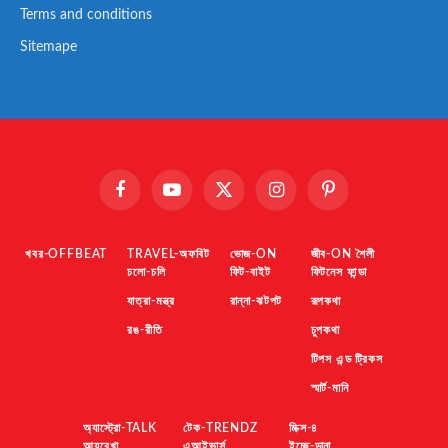
Terms and conditions
Sitemape
Facebook
YouTube
X
Instagram
Pinterest
(Twitter)
খবর-OFFBEAT
TRAVEL-অফবিট
ভোজ-ON
জীব-ON শৈলী
চলো-চলি
ফিট-বাইট
ফিটনেস ফান্ডা
যাত্রা-মন্ত্র
রান্না-ঝটপট
রূপকথা
রঙ-রীতি
চুপকথা
টিপস এন্ড ট্রিকস
স্মার্ট-মানি
অ্যাস্ট্রো-TALK
টেক-TRENDZ
মিক্স-৪
আয়ুরেখা
এআইভার্স
ইচ্ছে-ডানা