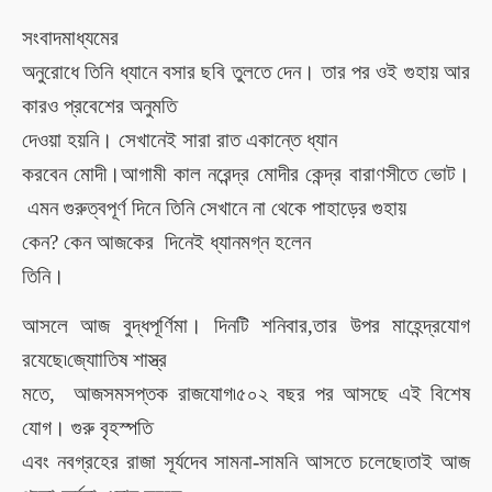
সংবাদমাধ্যমের
অনুরোধে তিনি ধ্যানে বসার ছবি তুলতে দেন। তার পর ওই গুহায় আর
কারও প্রবেশের অনুমতি
দেওয়া হয়নি। সেখানেই
সারা রাত
একান্তে ধ্যান
করবেন
মোদী।আগামী কাল নরেন্দ্র মোদীর কেন্দ্র বারাণসীতে ভোট।
এমন গুরুত্বপূর্ণ দিনে তিনি সেখানে না থেকে পাহাড়ের গুহায়
কেন? কেন আজকের দিনেই ধ্যানমগ্ন হলেন
তিনি।
আসলে আজ
বুদ্ধপূর্ণিমা
।
দিনটি শনিবার,তার উপর মাহেন্দ্রযোগ
রযেছে৷জ্যাোতিষ শাস্ত্র
মতে,
আজ
সমসপ্তক রাজযোগ৷
৫০২ বছর পর আসছে এই বিশেষ
যোগ।
গুরু বৃহস্পতি
এবং নবগ্রহের রাজা সূর্যদেব সামনা-সামনি আসতে চলেছে৷
তাই আজ