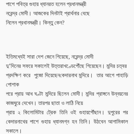
পাশে পবিত্র গুহায় ধ্যানরত
হলেন
প্রধানমন্ত্রী
নরেন্দ্র মোদী। আজকের দিনটা
ই
প্রার্থনার বেছে
নিলেন প্রধানমন্ত্রী
। কিন্তু কেন?
ইতিমধ্যেই সারা দেশ জেনে গিয়েছে,
নরেন্দ্র মোদী
দু
’
দিনের সফরে সকালেই উত্তরাখণ্ডে
পৌঁছে
গিয়েছেন
। মন্দির চত্বর
প্রদক্ষি
ণ করে
পুজো
দিয়েছেন
কেদারনাথ মন্দিরে।
তার আগে
পাহাড়ি
পোশাক
পরে প্রায় আধ ঘণ্টা মন্দিরে ছিলেন মোদী। মন্দির প্রাঙ্গনে উন্নয়নের
কাজ
ঘুরে দেখেন
। তারপর
ছাতা ও লাঠি নিয়ে
প্রায় ২ কিলোমিটার ট্রেক
তিনি
ওই গুহায়
পৌঁছান।
দুপুরের পর
কেদারনাথের
পাশে
গুহায় ধ্যানমগ্ন
হন তিনি।
উঠবেন আগামিকাল
সকালে
।