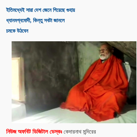
ইতিমধ্যেই সারা দেশ জেনে গিয়েছে গুহায়
ধ্যানমগ্ন
মোদী
, কিন্তু সবটা জানলে
চমকে উঠবেন
নিউজ অফবিট ডিজিটাল ডেস্কঃ
কেদারনাথ মন্দিরের