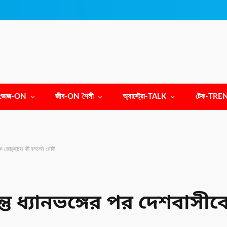
ভোজ-ON
জীব-ON শৈলী
অ্যাস্ট্রো-TALK
টেক-TRE
সীকে জোড়হাতে কী বললেন মোদী
ন্তু ধ্যানভঙ্গের পর দেশবা