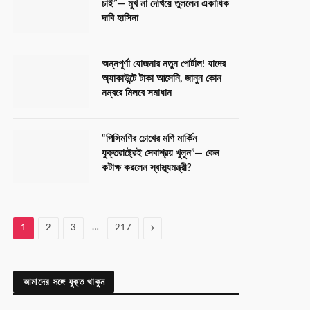
চাই”— মুখ না দেখিয়ে তুললেন একাধিক
দাবি হাসিনা
অন্নপূর্ণা যোজনার নতুন পোর্টাল! যাদের
অ্যাকাউন্টে টাকা আসেনি, জানুন কোন
নম্বরে মিলবে সমাধান
“পিসিমণির চোখের মণি মার্কিন
যুক্তরাষ্ট্রেই সেবাশ্রয় খুলুন”— কেন
কটাক্ষ করলেন স্বাস্থ্যমন্ত্রী?
…
Next
1
2
3
217
আমাদের সঙ্গে যুক্ত থাকুন