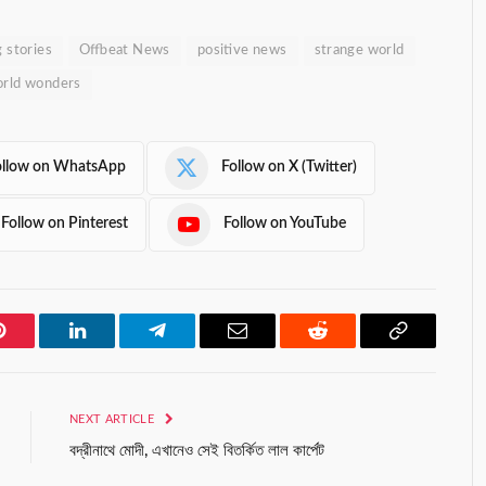
g stories
Offbeat News
positive news
strange world
rld wonders
ollow on WhatsApp
Follow on X (Twitter)
Follow on Pinterest
Follow on YouTube
Pinterest
LinkedIn
Telegram
Email
Reddit
Copy
Link
NEXT ARTICLE
বদ্রীনাথে মোদী, এখানেও সেই বিতর্কিত লাল কার্পেট