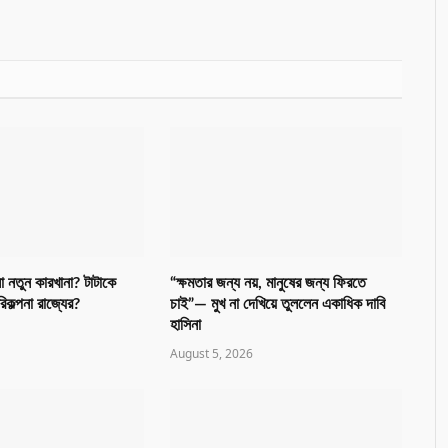
 না নতুন কারখানা? টাটাকে
“ক্ষমতার জন্য নয়, মানুষের জন্য ফিরতে
িকল্পনা রাজ্যের?
চাই”— মুখ না দেখিয়ে তুললেন একাধিক দাবি
হাসিনা
August 5, 2026