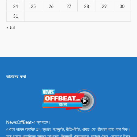
24
25
26
27
28
29
30
31
« Jul
আমাদের কথা
NewsOffBeat-এ স্বাগতম।
এখানে পাবেন অফবিট গল্প, ভ্রমণ, সংস্কৃতি, রীতি-নীতি, খাবার এবং জীবনযাপনের নানা দিক।
সঙ্গে রয়েছে প্রযুক্তির সর্বশেষ আপডেট, ভিন্নধর্মী খাদ্যাভ্যাস, ফ্যাশন ট্রেন্ড, মেকআপ টিপস,