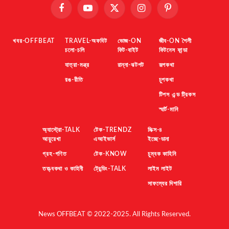
Facebook
YouTube
X
Instagram
Pinterest
(Twitter)
খবর-OFFBEAT
TRAVEL-অফবিট
ভোজ-ON
জীব-ON শৈলী
চলো-চলি
ফিট-বাইট
ফিটনেস ফান্ডা
যাত্রা-মন্ত্র
রান্না-ঝটপট
রূপকথা
রঙ-রীতি
চুপকথা
টিপস এন্ড ট্রিকস
স্মার্ট-মানি
অ্যাস্ট্রো-TALK
টেক-TRENDZ
মিক্স-৪
আয়ুরেখা
এআইভার্স
ইচ্ছে-ডানা
গ্রহ-গণিত
টেক-KNOW
চুম্বক কাহিনি
তত্ত্বকথা ও কাহিনী
ট্রেন্ডিং-TALK
লাইম লাইট
সাফল্যের দিশারি
News OFFBEAT © 2022-2025. All Rights Reserved.