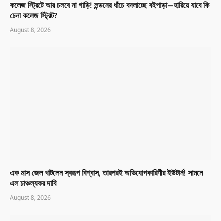
কলেজ স্ট্রিটে আর চলবে না গাড়ি! লন্ডনের ধাঁচে বদলাচ্ছে বইপাড়া—হারিয়ে যাবে কি
চেনা কলেজ স্ট্রিট?
August 8, 2026
এক মাস জেল খাটলেন স্বরূপ বিশ্বাস, তারপরই অভিযোগকারিণীর ইউটার্ন! সামনে
এল চাঞ্চল্যকর দাবি
August 8, 2026