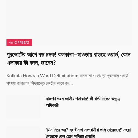
খবর-OFFBEAT
পুরভোটের আগে বড় চমক! কলকাতা–হাওড়ায় বাড়ছে ওয়ার্ড, কোন
এলাকায় কী বদল, জানেন?
Kolkata Howrah Ward Delimitation: কলকাতা ও হাওড়া পুরসভায় ওয়ার্ড
সংখ্যা বাড়ানোর সিদ্ধান্তে ভোটের আগে বড়…
রাজপথ ভরল জাতীয় পতাকায়! কী বার্তা দিলেন শুভেন্দু
অধিকারী
‘ডিম নিয়ে ভয়? স্বাধীনতা সংগ্রামীরা গুলি খেয়েছেন!’ মহুয়া
মৈত্রকে কেন তোপ সুপ্রিম কোর্টের