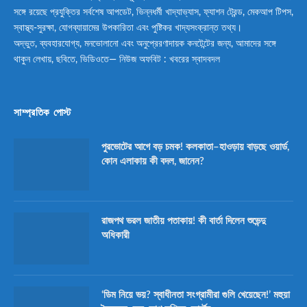
সঙ্গে রয়েছে প্রযুক্তির সর্বশেষ আপডেট, ভিন্নধর্মী খাদ্যাভ্যাস, ফ্যাশন ট্রেন্ড, মেকআপ টিপস,
স্বাস্থ্য-সুরক্ষা, যোগব্যায়ামের উপকারিতা এবং পুষ্টিকর খাদ্যসংক্রান্ত তথ্য।
অদ্ভুত, ব্যবহারযোগ্য, মনভোলানো এবং অনুপ্রেরণাদায়ক কনটেন্টের জন্য, আমাদের সঙ্গে
থাকুন লেখায়, ছবিতে, ভিডিওতে— নিউজ অফবিট : খবরের স্বাদবদল
সাম্প্রতিক পোস্ট
পুরভোটের আগে বড় চমক! কলকাতা–হাওড়ায় বাড়ছে ওয়ার্ড,
কোন এলাকায় কী বদল, জানেন?
রাজপথ ভরল জাতীয় পতাকায়! কী বার্তা দিলেন শুভেন্দু
অধিকারী
‘ডিম নিয়ে ভয়? স্বাধীনতা সংগ্রামীরা গুলি খেয়েছেন!’ মহুয়া