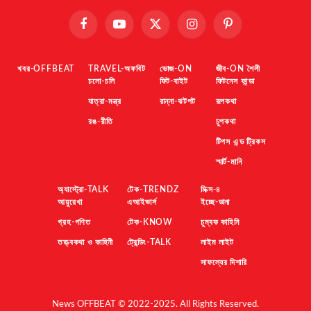
Facebook
YouTube
X
Instagram
Pinterest
(Twitter)
খবর-OFFBEAT
TRAVEL-অফবিট
ভোজ-ON
জীব-ON শৈলী
চলো-চলি
ফিট-বাইট
ফিটনেস ফান্ডা
যাত্রা-মন্ত্র
রান্না-ঝটপট
রূপকথা
রঙ-রীতি
চুপকথা
টিপস এন্ড ট্রিকস
স্মার্ট-মানি
অ্যাস্ট্রো-TALK
টেক-TRENDZ
মিক্স-৪
আয়ুরেখা
এআইভার্স
ইচ্ছে-ডানা
গ্রহ-গণিত
টেক-KNOW
চুম্বক কাহিনি
তত্ত্বকথা ও কাহিনী
ট্রেন্ডিং-TALK
লাইম লাইট
সাফল্যের দিশারি
News OFFBEAT © 2022-2025. All Rights Reserved.