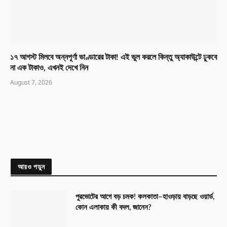
১৭ আগস্ট মিলবে অন্নপূর্ণা ভাণ্ডারের টাকা! এই ভুল করলে কিন্তু অ্যাকাউন্টে ঢুকবে
না এক টাকাও, এখনই দেখে নিন
August 7, 2026
আরও পড়ুন
পুরভোটের আগে বড় চমক! কলকাতা–হাওড়ায় বাড়ছে ওয়ার্ড,
কোন এলাকায় কী বদল, জানেন?