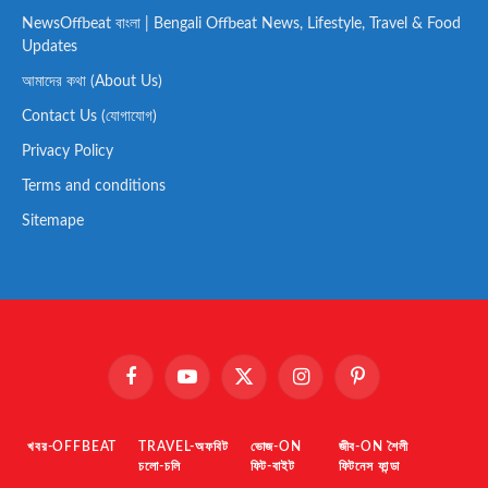
NewsOffbeat বাংলা | Bengali Offbeat News, Lifestyle, Travel & Food
Updates
আমাদের কথা (About Us)
Contact Us (যোগাযোগ)
Privacy Policy
Terms and conditions
Sitemape
Facebook
YouTube
X
Instagram
Pinterest
(Twitter)
খবর-OFFBEAT
TRAVEL-অফবিট
ভোজ-ON
জীব-ON শৈলী
চলো-চলি
ফিট-বাইট
ফিটনেস ফান্ডা