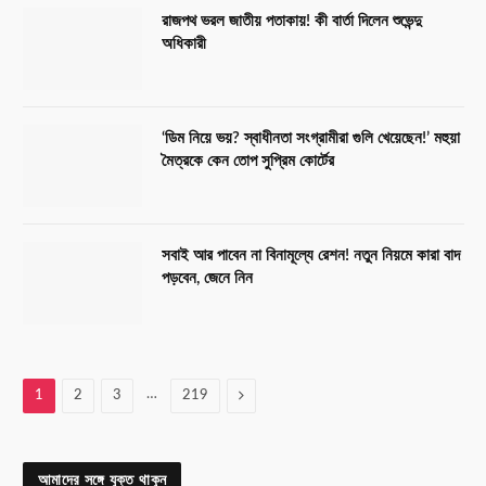
রাজপথ ভরল জাতীয় পতাকায়! কী বার্তা দিলেন শুভেন্দু
অধিকারী
‘ডিম নিয়ে ভয়? স্বাধীনতা সংগ্রামীরা গুলি খেয়েছেন!’ মহুয়া
মৈত্রকে কেন তোপ সুপ্রিম কোর্টের
সবাই আর পাবেন না বিনামূল্যে রেশন! নতুন নিয়মে কারা বাদ
পড়বেন, জেনে নিন
…
Next
1
2
3
219
আমাদের সঙ্গে যুক্ত থাকুন