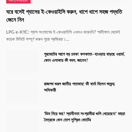
খবর-OFFBEAT
ঘরে বসেই গ্যাসের ই-কেওয়াইসি করুন, ধাপে ধাপে সহজ পদ্ধতি
জেনে নিন
LPG e-KYC: গ্যাস সংযোগের ই-কেওয়াইসি এখনও করেননি? স্মার্টফোন থেকেই
কয়েক মিনিটে সম্পূর্ণ করুন পুরো প্রক্রিয়া।…
পুরভোটের আগে বড় চমক! কলকাতা–হাওড়ায় বাড়ছে ওয়ার্ড,
কোন এলাকায় কী বদল, জানেন?
রাজপথ ভরল জাতীয় পতাকায়! কী বার্তা দিলেন শুভেন্দু
অধিকারী
‘ডিম নিয়ে ভয়? স্বাধীনতা সংগ্রামীরা গুলি খেয়েছেন!’ মহুয়া
মৈত্রকে কেন তোপ সুপ্রিম কোর্টের