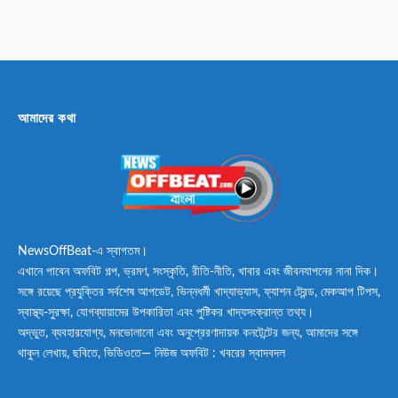
আমাদের কথা
NewsOffBeat-এ স্বাগতম।
এখানে পাবেন অফবিট গল্প, ভ্রমণ, সংস্কৃতি, রীতি-নীতি, খাবার এবং জীবনযাপনের নানা দিক।
সঙ্গে রয়েছে প্রযুক্তির সর্বশেষ আপডেট, ভিন্নধর্মী খাদ্যাভ্যাস, ফ্যাশন ট্রেন্ড, মেকআপ টিপস,
স্বাস্থ্য-সুরক্ষা, যোগব্যায়ামের উপকারিতা এবং পুষ্টিকর খাদ্যসংক্রান্ত তথ্য।
অদ্ভুত, ব্যবহারযোগ্য, মনভোলানো এবং অনুপ্রেরণাদায়ক কনটেন্টের জন্য, আমাদের সঙ্গে
থাকুন লেখায়, ছবিতে, ভিডিওতে— নিউজ অফবিট : খবরের স্বাদবদল