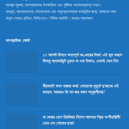
স্বাস্থ্য-সুরক্ষা, যোগব্যায়ামের উপকারিতা এবং পুষ্টিকর খাদ্যসংক্রান্ত তথ্য।
অদ্ভুত, ব্যবহারযোগ্য, মনভোলানো এবং অনুপ্রেরণাদায়ক কনটেন্টের জন্য, আমাদের সঙ্গে
থাকুন লেখায়, ছবিতে, ভিডিওতে— নিউজ অফবিট : খবরের স্বাদবদল
সাম্প্রতিক পোস্ট
১৭ আগস্ট মিলবে অন্নপূর্ণা ভাণ্ডারের টাকা! এই ভুল করলে
কিন্তু অ্যাকাউন্টে ঢুকবে না এক টাকাও, এখনই দেখে নিন
নীরবতাই বলল হাজার কথা! সোহাগের মুহূর্তে দু’জনের এই
রসায়ন, আবারও কি মন জয় করল অনুরাগীদের?
না ফেরার দেশে চিরবিদায় নিলেন আপনার প্রিয় সংগীতশিল্পী!
নেমে এল শোকের ছায়া!