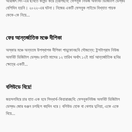
অরিজিৎ সিং-এর ছবিতে কমেন্ট করে ট্রোলছবি: ফেসবুক নিউজ অফবিট ডিজিটাল ডেস্কঃ
বেশিদিন হয়নি। ২০২২-এর ঘটনা। নিজের একটি ফেসবুক লাইভে বিখ্যাত গায়ক
কেকে-কে নিয়ে…
ফের আন্তর্জাতিক মঞ্চে দীপিকা
অস্কার মঞ্চে অন্যতম উপস্থাপক দীপিকা পাডুকোনছবি সৌজন্যে: ইন্সটাগ্রাম নিউজ
অফবিট ডিজিটাল ডেস্কঃ চলতি মাসের ১২ তারিখ অর্থাৎ ১২ই মার্চ আন্তর্জাতিক ছবির
ক্ষেত্রে একটি…
বলিউডে বিয়ে!
জয়সলমিরে চার হাত এক হবে সিদ্ধার্থ-কিয়ারারছবি: ফেসবুকনিউজ অফবিট ডিজিটাল
ডেস্কঃ জোর গুঞ্জন চলছিল বহুদিন ধরে। বলিউড হোক বা খেলার দুনিয়া, একে একে
বিয়ে…