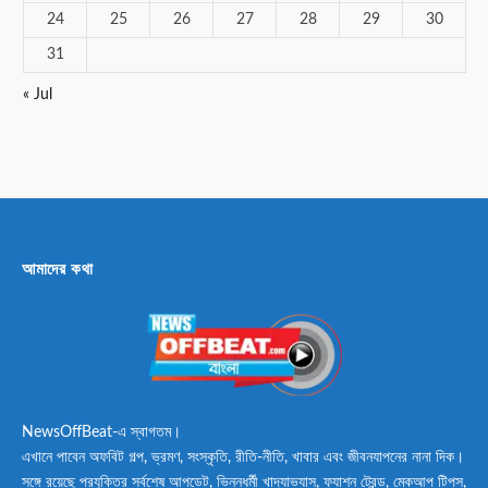
24
25
26
27
28
29
30
31
« Jul
আমাদের কথা
NewsOffBeat-এ স্বাগতম।
এখানে পাবেন অফবিট গল্প, ভ্রমণ, সংস্কৃতি, রীতি-নীতি, খাবার এবং জীবনযাপনের নানা দিক।
সঙ্গে রয়েছে প্রযুক্তির সর্বশেষ আপডেট, ভিন্নধর্মী খাদ্যাভ্যাস, ফ্যাশন ট্রেন্ড, মেকআপ টিপস,