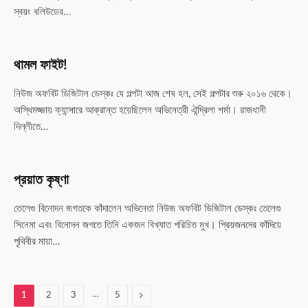
স্বয়ং বলিউডের…
থামল ফাইট!
নিউজ অফবিট ডিজিটাল ডেস্কঃ যে গল্পটা আজ শেষ হল, সেই গল্পটার শুরু ২০১৬ থেকে।
অস্থিমজ্জায় ক্যান্সারে আক্রান্ত হয়েছিলেন অভিনেত্রী ঐন্দ্রিলা শর্মা। রাজধানী
দিল্লীতে…
প্রয়াত কৃষ্ণা
তেলেগু বিনোদন জগতকে কাঁদালেন অভিনেতা নিউজ অফবিট ডিজিটাল ডেস্কঃ তেলেগু
সিনেমা এবং বিনোদন জগতে তিনি একজন বিখ্যাত পরিচিত মুখ। প্রিয়জনদের কাঁদিয়ে
পৃথিবীর মায়া…
…
Next
1
2
3
5