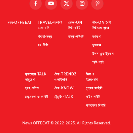
Facebook
YouTube
X
Instagram
Pinterest
(Twitter)
খবর-OFFBEAT
TRAVEL-অফবিট
ভোজ-ON
জীব-ON শৈলী
চলো-চলি
ফিট-বাইট
ফিটনেস ফান্ডা
যাত্রা-মন্ত্র
রান্না-ঝটপট
রূপকথা
রঙ-রীতি
চুপকথা
টিপস এন্ড ট্রিকস
স্মার্ট-মানি
অ্যাস্ট্রো-TALK
টেক-TRENDZ
মিক্স-৪
আয়ুরেখা
এআইভার্স
ইচ্ছে-ডানা
গ্রহ-গণিত
টেক-KNOW
চুম্বক কাহিনি
তত্ত্বকথা ও কাহিনী
ট্রেন্ডিং-TALK
লাইম লাইট
সাফল্যের দিশারি
News OFFBEAT © 2022-2025. All Rights Reserved.