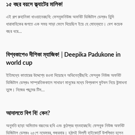
১৫ বছর বয়সে ফ্ল্যাটের মালিক!
এই গল্প রুহানিকা ধাওয়ানেরছবি: ফেসবুকনিউজ অফবিট ডিজিটাল ডেস্কঃ হিন্দি
ধারাবাহিকের জগতে এক সময় সাড়া ফেলে দিয়েছিল ইয়ে হে মোহব্বতে। বেশ কয়েক
বছর ধরে…
বিশ্বকাপেও দীপিকা ম্যাজিক!│Deepika Padukone in
world cup
ইতিমধ্যে কাতারের উদ্দেশ্যে রওনা দিয়েছেন অভিনেত্রীছবি: ফেসবুক নিউজ অফবিট
ডিজিটাল ডেস্কঃ সাম্প্রতিককালে সাধারণ মানুষের মধ্যে বিশ্বকাপ ফুটবল নিয়ে উন্মাধনা
তুঙ্গে। নিজের পছন্দের টিম…
আদালতে বিগ বি! কেন?
অনুমতি ছাড়া অমিতাভ বচ্চনের ছবি এবং কন্ঠস্বর ব্যবহারছবি: ফেসবুক নিউজ অফবিট
ডিজিটাল ডেস্কঃ ২৫শে নভেম্বর, শুক্রবার। হঠাৎই দিল্লী হাইকোর্টে উপস্থিত হলেন