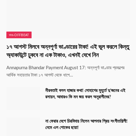
খবর-OFFBEAT
১৭ আগস্ট মিলবে অন্নপূর্ণা ভাণ্ডারের টাকা! এই ভুল করলে কিন্তু
অ্যাকাউন্টে ঢুকবে না এক টাকাও, এখনই দেখে নিন
Annapurna Bhandar Payment August 17: অন্নপূর্ণা ভাণ্ডার প্রকল্পের
আর্থিক সহায়তার টাকা ১৭ আগস্ট থেকে ধাপে…
নীরবতাই বলল হাজার কথা! সোহাগের মুহূর্তে দু’জনের এই
রসায়ন, আবারও কি মন জয় করল অনুরাগীদের?
না ফেরার দেশে চিরবিদায় নিলেন আপনার প্রিয় সংগীতশিল্পী!
নেমে এল শোকের ছায়া!