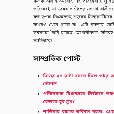
কলকাতায় ইতিমধ্যেই এই পরিষেবা চালু হয়
পরিষেবা, যা উবের সাটেলের মতোই যাত্রীদের 
বন্ধ হওয়া নিঃসন্দেহে শহরের নিত্যযাত্রীদে
কখনও থেমে থাকে না—এটি বদলায়, মানি
সমস্যাটা তৈরি হয়েছে, আগামীকাল সেট
স্মার্টভাবে।
সাম্প্রতিক পোস্ট
দিনের ২৪ ঘণ্টা বদলে দিতে পারে
কৌশল
পশ্চিমবঙ্গে বিধানসভা নির্বাচনে ত
ফেলছে যুব মুখ?
শালিমার বাগের ভবিষ্যৎ রহস্য: প্র