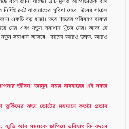
েছে বলে জানা যাচ্ছে। এটি মূলত অ্যাপভিত্তিক বাস
নির্দিষ্ট রুটে যাতায়াতের সুবিধা দেবে। উবের সাটেল
র জন্য একটি বড় ধাক্কা। তবে শহরের পরিবহণ ব্যবস্থা
য়ে নেয় এবং নতুন সমাধান খুঁজে নেয়। আজ যে
ারই নতুন সমাধান আসবে—হয়তো আরও উন্নত, আরও
 আপনার জীবন! জানুন, সময় ব্যবহারের এই সহজ
রুণ তুর্কিদের ঝড়! ভোটের ময়দানে কতটা প্রভাব
েম, স্মৃতি আর সময়কে ছাপিয়ে ভবিষ্যৎ কি বদলে