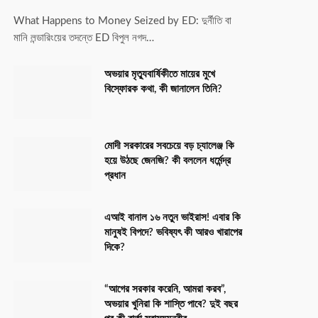
What Happens to Money Seized by ED: দুর্নীতি বা
মানি লন্ডারিংয়ের তদন্তে ED বিপুল নগদ…
অভয়ার মৃত্যুবার্ষিকীতে মায়ের মুখে
বিস্ফোরক কথা, কী জানালেন তিনি?
মোদী সরকারের সবচেয়ে বড় চ্যালেঞ্জ কি
হয়ে উঠছে জেনজি? কী বললেন ধর্মেন্দ্র
প্রধান
এআই বানাল ১৬ নতুন ভাইরাস! এবার কি
মানুষই বিপদে? ভবিষ্যৎ কী আরও খারাপের
দিকে?
“আগের সরকার করেনি, আমরা করব”,
অভয়ার খুনিরা কি শাস্তি পাবে? দুই বছর