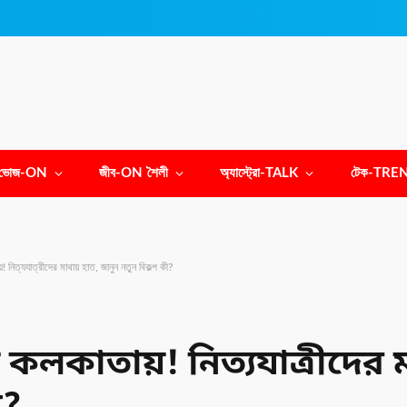
ভোজ-ON
জীব-ON শৈলী
অ্যাস্ট্রো-TALK
টেক-TRE
 নিত্যযাত্রীদের মাথায় হাত, জানুন নতুন বিকল্প কী?
কলকাতায়! নিত্যযাত্রীদের ম