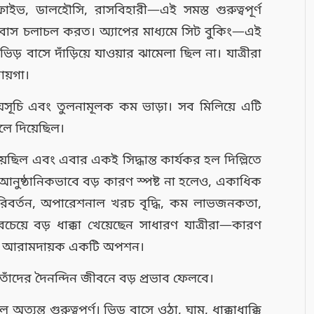
ইভ, ডালহৌসি, রাসবিহারী—এই সমস্ত গুরুত্বপূর্ণ
 বাস চলাচল করত। অ্যাপের মাধ্যমে সিট বুকিং—এই
় বাসে দাঁড়িয়ে যাওয়ার ঝামেলা ছিল না। যাত্রীরা
ায়গা।
 সময়সূচি এবং তুলনামূলক কম ভাড়া। সব মিলিয়ে এটি
লে দিয়েছিল।
দিয়েছিল এবং এবার একই সিদ্ধান্ত কার্যকর হল দিল্লিতে
ুষ্ঠানিকভাবে বড় কারণ স্পষ্ট না হলেও, একাধিক
বর্তন, অপারেশনাল খরচ বৃদ্ধি, কম লাভজনকতা,
বচেয়ে বড় ধাক্কা খেয়েছেন সাধারণ যাত্রীরা—কারণ
য এবং আরামদায়ক একটি অপশন।
 তাঁদের দৈনন্দিন জীবনে বড় প্রভাব ফেলবে।
ন্ত গুরুত্বপূর্ণ। ভিড় বাসে ওঠা, ঘাম, ধাক্কাধাক্কি