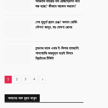
অমরনাথ যাত্রার নাম রেজিস্ট্রেশন কবে
শুরু হচ্ছে? কীভাবে আবেদন করবেন?
শেষ মুহূর্তে প্ল্যান চেঞ্জ? বদলান বোর্ডিং
স্টেশন! জানুন, বড় ঘোষণা রেলের
লন্ডনের ডাকে এবার ই-ভিসার হাতছানি:
পাসপোর্টের ভারমুক্ত হয়েই মিলবে
ব্রিটেনের টিকিট!
Next
1
2
3
4
আমাদের সঙ্গে যুক্ত থাকুন