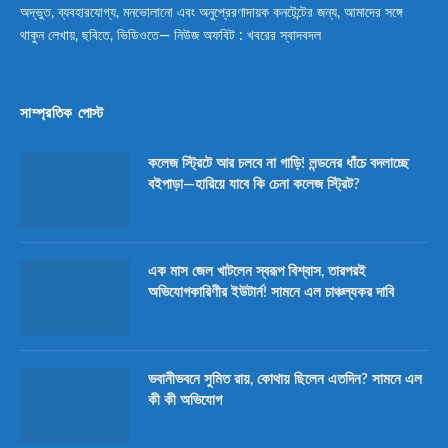
অদ্ভুত, ব্যবহারযোগ্য, মনভোলানো এবং অনুপ্রেরণাদায়ক কনটেন্টের জন্য, আমাদের সঙ্গে
থাকুন লেখায়, ছবিতে, ভিডিওতে— নিউজ অফবিট : খবরের স্বাদবদল
সাম্প্রতিক পোস্ট
কলেজ স্ট্রিটে আর চলবে না গাড়ি! লন্ডনের ধাঁচে বদলাচ্ছে
বইপাড়া—হারিয়ে যাবে কি চেনা কলেজ স্ট্রিট?
এক মাস জেল খাটলেন স্বরূপ বিশ্বাস, তারপরই
অভিযোগকারিণীর ইউটার্ন! সামনে এল চাঞ্চল্যকর দাবি
ভবানীভবনে সুমিত রায়, কোথায় ছিলেন এতদিন? সামনে এল
কী কী অভিযোগ