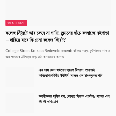
খবর-OFFBEAT
কলেজ স্ট্রিটে আর চলবে না গাড়ি! লন্ডনের ধাঁচে বদলাচ্ছে বইপাড়া
—হারিয়ে যাবে কি চেনা কলেজ স্ট্রিট?
College Street Kolkata Redevelopment: বইয়ের গন্ধ, ফুটপাতের দোকান
আর আড্ডার ঐতিহ্যে গড়ে ওঠা কলকাতার কলেজ…
এক মাস জেল খাটলেন স্বরূপ বিশ্বাস, তারপরই
অভিযোগকারিণীর ইউটার্ন! সামনে এল চাঞ্চল্যকর দাবি
ভবানীভবনে সুমিত রায়, কোথায় ছিলেন এতদিন? সামনে এল
কী কী অভিযোগ