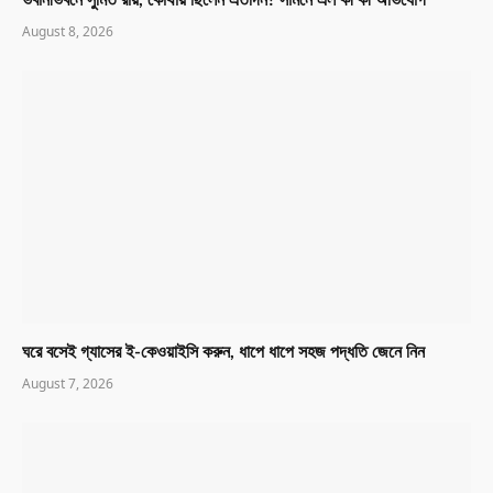
ভবানীভবনে সুমিত রায়, কোথায় ছিলেন এতদিন? সামনে এল কী কী অভিযোগ
August 8, 2026
ঘরে বসেই গ্যাসের ই-কেওয়াইসি করুন, ধাপে ধাপে সহজ পদ্ধতি জেনে নিন
August 7, 2026