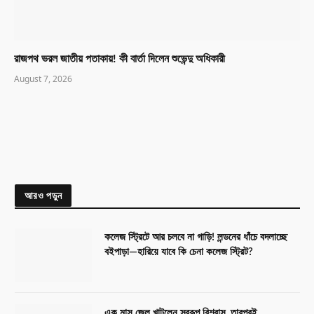
রাজপথ ভরল জাতীয় পতাকায়! কী বার্তা দিলেন শুভেন্দু অধিকারী
August 7, 2026
আরও পড়ুন
কলেজ স্ট্রিটে আর চলবে না গাড়ি! লন্ডনের ধাঁচে বদলাচ্ছে
বইপাড়া—হারিয়ে যাবে কি চেনা কলেজ স্ট্রিট?
এক মাস জেল খাটলেন স্বরূপ বিশ্বাস, তারপরই