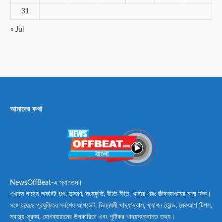
31
« Jul
আমাদের কথা
NewsOffBeat-এ স্বাগতম।
এখানে পাবেন অফবিট গল্প, ভ্রমণ, সংস্কৃতি, রীতি-নীতি, খাবার এবং জীবনযাপনের নানা দিক।
সঙ্গে রয়েছে প্রযুক্তির সর্বশেষ আপডেট, ভিন্নধর্মী খাদ্যাভ্যাস, ফ্যাশন ট্রেন্ড, মেকআপ টিপস,
স্বাস্থ্য-সুরক্ষা, যোগব্যায়ামের উপকারিতা এবং পুষ্টিকর খাদ্যসংক্রান্ত তথ্য।