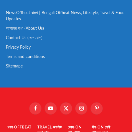
NewsOffbeat বাংলা | Bengali Offbeat News, Lifestyle, Travel & Food
Updates
আমাদের কথা (About Us)
Contact Us (যোগাযোগ)
Privacy Policy
Terms and conditions
Sitemape
Facebook
YouTube
X
Instagram
Pinterest
(Twitter)
খবর-OFFBEAT
TRAVEL-অফবিট
ভোজ-ON
জীব-ON শৈলী