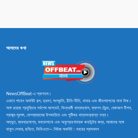
আমাদের কথা
NewsOffBeat-এ স্বাগতম।
এখানে পাবেন অফবিট গল্প, ভ্রমণ, সংস্কৃতি, রীতি-নীতি, খাবার এবং জীবনযাপনের নানা দিক।
সঙ্গে রয়েছে প্রযুক্তির সর্বশেষ আপডেট, ভিন্নধর্মী খাদ্যাভ্যাস, ফ্যাশন ট্রেন্ড, মেকআপ টিপস,
স্বাস্থ্য-সুরক্ষা, যোগব্যায়ামের উপকারিতা এবং পুষ্টিকর খাদ্যসংক্রান্ত তথ্য।
অদ্ভুত, ব্যবহারযোগ্য, মনভোলানো এবং অনুপ্রেরণাদায়ক কনটেন্টের জন্য, আমাদের সঙ্গে
থাকুন লেখায়, ছবিতে, ভিডিওতে— নিউজ অফবিট : খবরের স্বাদবদল