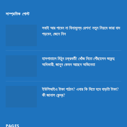
সাম্প্রতিক পোস্ট
সবাই আর পাবেন না বিনামূল্যে রেশন! নতুন নিয়মে কারা বাদ
পড়বেন, জেনে নিন
হাসপাতালে মিঠুন চক্রবর্তী! খোঁজ নিতে পৌঁছালেন শুভেন্দু
অধিকারী, জানুন কেমন আছেন অভিনেতা
ইউপিআইএ টাকা পাঠান? এবার কি দিতে হবে বাড়তি টাকা?
কী জানাল কেন্দ্র?
PAGES