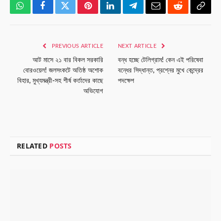
WhatsApp
Facebook
Twitter
Pinterest
LinkedIn
Telegram
Email
Reddit
Copy
Link
PREVIOUS ARTICLE
NEXT ARTICLE
আট মাসে ২১ বার বিকল সরকারি
বন্ধ হচ্ছে টেলিগ্রাম! কেন এই পরিষেবা
বোরওয়েল! জলসংকটে অতিষ্ঠ অশোক
বন্ধের সিদ্ধান্ত, প্রশ্নের মুখে কেন্দ্রের
বিহার, মুখ্যমন্ত্রী-সহ শীর্ষ কর্তাদের কাছে
পদক্ষেপ
অভিযোগ
RELATED
POSTS