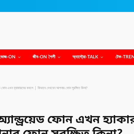
ভোজ-ON
জীব-ON শৈলী
অ্যাস্ট্রো-TALK
টেক-TRE
য়েড ফোন এখন হ্যাকারদের কবলে │ কিভাবে দেখবেন আপনার ফোন সুরক্ষিত কিনা?
যান্ড্রয়েড ফোন এখন হ্যা