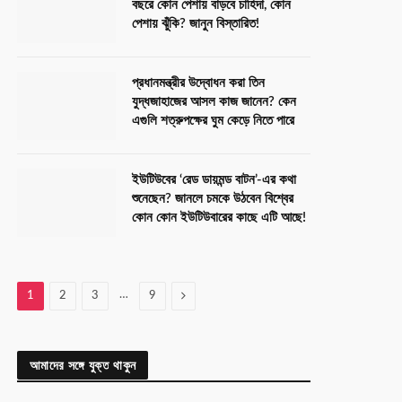
বছরে কোন পেশায় বাড়বে চাহিদা, কোন
পেশায় ঝুঁকি? জানুন বিস্তারিত!
প্রধানমন্ত্রীর উদ্বোধন করা তিন
যুদ্ধজাহাজের আসল কাজ জানেন? কেন
এগুলি শত্রুপক্ষের ঘুম কেড়ে নিতে পারে
ইউটিউবের ‘রেড ডায়মন্ড বাটন’-এর কথা
শুনেছেন? জানলে চমকে উঠবেন বিশ্বের
কোন কোন ইউটিউবারের কাছে এটি আছে!
…
Next
1
2
3
9
আমাদের সঙ্গে যুক্ত থাকুন