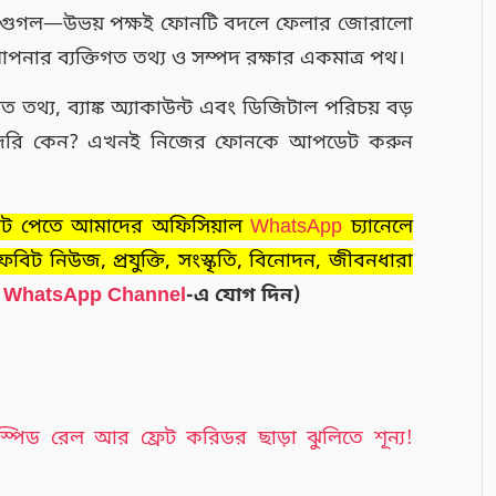
ও গুগল—উভয় পক্ষই ফোনটি বদলে ফেলার জোরালো
আপনার ব্যক্তিগত তথ্য ও সম্পদ রক্ষার একমাত্র পথ।
ত তথ্য, ব্যাঙ্ক অ্যাকাউন্ট এবং ডিজিটাল পরিচয় বড়
 দেরি কেন? এখনই নিজের ফোনকে আপডেট করুন
ডেট পেতে আমাদের অফিসিয়াল
WhatsApp
চ্যানেলে
ট নিউজ, প্রযুক্তি, সংস্কৃতি, বিনোদন, জীবনধারা
র
WhatsApp Channel
-এ যোগ দিন)
্পিড রেল আর ফ্রেট করিডর ছাড়া ঝুলিতে শূন্য!