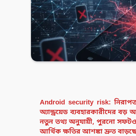
Android security risk: নিরাপত্ত
অ্যান্ড্রয়েড ব্যবহারকারীদের ব
নতুন তথ্য অনুযায়ী, পুরনো সফটওয
আর্থিক ক্ষতির আশঙ্কা দ্রুত বাড়ছ