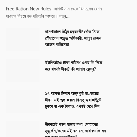
Free Ration New Rules: আগস্ট মাস থেকে বিনামূল্যে রেশন
পাওয়ার নিয়মে বড় পরিবর্তন আসছে। নতুন…
হাসপাতালে মিঠুন চক্রবর্তী! খোঁজ নিতে
পৌঁছালেন শুভেন্দু অধিকারী, জানুন কেমন
আছেন অভিনেতা
ইউপিআইএ টাকা পাঠান? এবার কি দিতে
হবে বাড়তি টাকা? কী জানাল কেন্দ্র?
১৭ আগস্ট মিলবে অন্নপূর্ণা ভাণ্ডারের
টাকা! এই ভুল করলে কিন্তু অ্যাকাউন্টে
ঢুকবে না এক টাকাও, এখনই দেখে নিন
নীরবতাই বলল হাজার কথা! সোহাগের
মুহূর্তে দু’জনের এই রসায়ন, আবারও কি মন