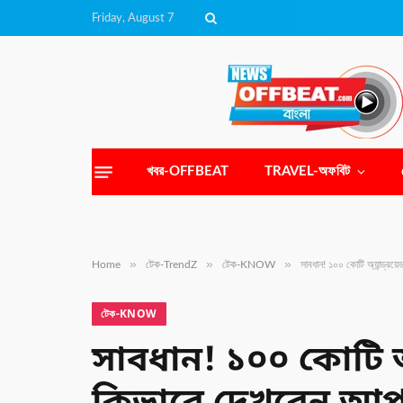
Friday, August 7
খবর-OFFBEAT
TRAVEL-অফবিট
»
»
»
Home
টেক-TrendZ
টেক-KNOW
সাবধান! ১০০ কোটি অ্যান্ড্র
টেক-KNOW
সাবধান! ১০০ কোটি অ্