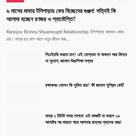
৬ মাসের মাথায় টলিপাড়ায় ফের বিচ্ছেদের গুঞ্জন! সত্যিই কি
আলাদা হচ্ছেন রণজয় ও শ্যামৌপ্তি?
Ranojoy Bishnu Shyamoupti Relationship: টলিপাড়ায় আবারও জোর
চর্চা। মাত্র ছয় মাস আগে নতুন জীবন শুরু…
পিএইচডি করতে চান? এই যোগ্যতা না থাকলে আর মিলবে
না সুযোগ, জানাল উচ্চশিক্ষা দপ্তর
রক্ষাকবচ পেলেন কি সুমিত রায়? কী জানাল সুপ্রিম কোর্ট
মাত্র ২ মিনিট সময় লাগবে! এই কাজটি না করলে ১৬
আগষ্টের পর বাড়তে পারে আপনার রান্নার গ্যাসের খরচ!