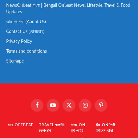
NewsOffbeat বাংলা | Bengali Offbeat News, Lifestyle, Travel & Food
Updates
আমাদের কথা (About Us)
Contact Us (যোগাযোগ)
Privacy Policy
Terms and conditions
Sitemape
Facebook
YouTube
X
Instagram
Pinterest
(Twitter)
খবর-OFFBEAT
TRAVEL-অফবিট
ভোজ-ON
জীব-ON শৈলী
চলো-চলি
ফিট-বাইট
ফিটনেস ফান্ডা