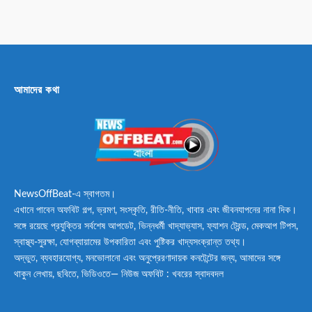
আমাদের কথা
NewsOffBeat-এ স্বাগতম।
এখানে পাবেন অফবিট গল্প, ভ্রমণ, সংস্কৃতি, রীতি-নীতি, খাবার এবং জীবনযাপনের নানা দিক।
সঙ্গে রয়েছে প্রযুক্তির সর্বশেষ আপডেট, ভিন্নধর্মী খাদ্যাভ্যাস, ফ্যাশন ট্রেন্ড, মেকআপ টিপস,
স্বাস্থ্য-সুরক্ষা, যোগব্যায়ামের উপকারিতা এবং পুষ্টিকর খাদ্যসংক্রান্ত তথ্য।
অদ্ভুত, ব্যবহারযোগ্য, মনভোলানো এবং অনুপ্রেরণাদায়ক কনটেন্টের জন্য, আমাদের সঙ্গে
থাকুন লেখায়, ছবিতে, ভিডিওতে— নিউজ অফবিট : খবরের স্বাদবদল