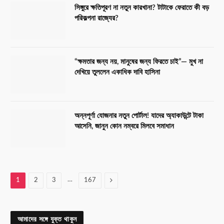
সিঙ্গুরে ক্ষতিপূরণ না নতুন কারখানা? টাটাকে ফেরাতে কী বড়
পরিকল্পনা রাজ্যের?
“ক্ষমতার জন্য নয়, মানুষের জন্য ফিরতে চাই”— মুখ না
দেখিয়ে তুললেন একাধিক দাবি হাসিনা
অন্নপূর্ণা যোজনার নতুন পোর্টাল! যাদের অ্যাকাউন্টে টাকা
আসেনি, জানুন কোন নম্বরে মিলবে সমাধান
…
Next
1
2
3
167
আমাদের সঙ্গে যুক্ত থাকুন