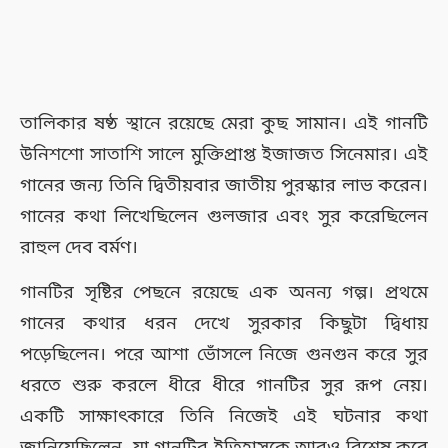
তালিকার ষষ্ঠ স্থানে রয়েছে মেরা কুছ সামান। এই গানটি
উনিশশো সাতাশি সালে মুক্তিপ্রাপ্ত ইজাজত সিনেমার। এই
গানের জন্য তিনি দ্বিতীয়বার জাতীয় পুরস্কার লাভ করেন।
গানের কথা লিখেছিলেন গুলজার এবং সুর করেছিলেন
রাহুল দেব বর্মণ।
গানটির সৃষ্টির পেছনে রয়েছে এক অনন্য গল্প। প্রথমে
গানের কথার ধরন দেখে সুরকার কিছুটা দ্বিধায়
পড়েছিলেন। পরে আশা ভোঁসলে নিজে গুনগুন করে সুর
ধরতে শুরু করলে ধীরে ধীরে গানটির সুর রূপ নেয়।
একটি সাক্ষাৎকারে তিনি নিজেই এই ঘটনার কথা
জানিয়েছিলেন, যা গানটির ইতিহাসকে আরও বিশেষ করে