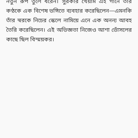
নতুন রূপ তুলে ধরেন। সুরকার খৈয়াম এই গানে তাঁর
কণ্ঠকে এক বিশেষ ভঙ্গিতে ব্যবহার করেছিলেন—এমনকি
তাঁর স্বরকে নিচের স্কেলে নামিয়ে এনে এক অনন্য আবহ
তৈরি করেছিলেন। এই অভিজ্ঞতা নিজেও আশা ভোঁসলের
কাছে ছিল বিস্ময়কর।