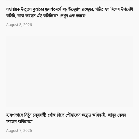
মহানায়ক উত্তম কুমারের জন্মশতবর্ষে বড় উদ্যোগ রাজ্যের, গঠিত হল বিশেষ উপদেষ্টা
কমিটি, কারা আছেন এই কমিটিতে? দেখুন এক নজরে!
August 8, 2026
হাসপাতালে মিঠুন চক্রবর্তী! খোঁজ নিতে পৌঁছালেন শুভেন্দু অধিকারী, জানুন কেমন
আছেন অভিনেতা
August 7, 2026