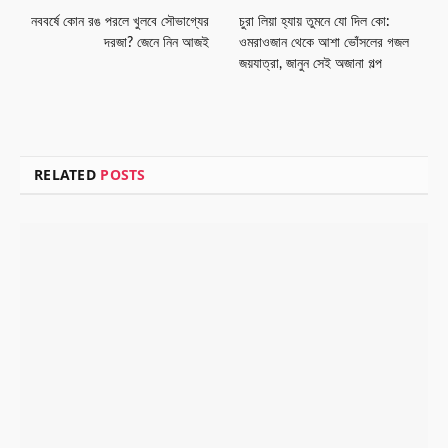
নববর্ষে কোন রঙ পরলে খুলবে সৌভাগ্যের
চুরা লিয়া হ্যায় তুমনে যো দিল কো:
দরজা? জেনে নিন আজই
ওমরাওজান থেকে আশা ভোঁসলের গজল
জয়যাত্রা, জানুন সেই অজানা গল্প
RELATED
POSTS