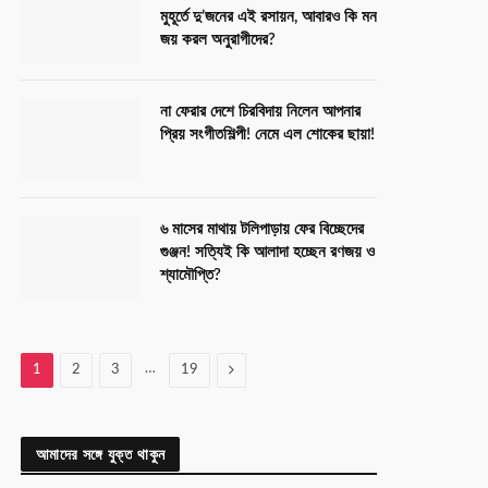
মুহূর্তে দু’জনের এই রসায়ন, আবারও কি মন
জয় করল অনুরাগীদের?
না ফেরার দেশে চিরবিদায় নিলেন আপনার
প্রিয় সংগীতশিল্পী! নেমে এল শোকের ছায়া!
৬ মাসের মাথায় টলিপাড়ায় ফের বিচ্ছেদের
গুঞ্জন! সত্যিই কি আলাদা হচ্ছেন রণজয় ও
শ্যামৌপ্তি?
…
Next
1
2
3
19
আমাদের সঙ্গে যুক্ত থাকুন