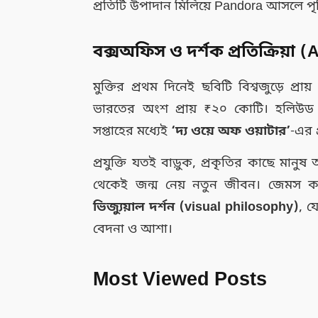
প্রতিটি উপাদান মিলিয়ে Pandora আসলে পৃথি
বক্সঅফিস ও দর্শক প্রতিক্রিয়া
মুক্তির প্রথম দিনেই ছবিটি বিশ্বজুড়ে প্রায
ভারতের অংশ প্রায় ₹২০ কোটি। হলিউড র
সপ্তাহের মধ্যেই
‘দ্য ওয়ে অফ ওয়াটার’
-এর প
প্রযুক্তি যতই বাড়ুক, প্রকৃতির কাছে মানুষ 
থেকেই জন্ম নেয় নতুন জীবন। জেমস ক
ভিজ্যুয়াল দর্শন (visual philosophy)
, য
বেদনা ও আশা।
Most Viewed Posts