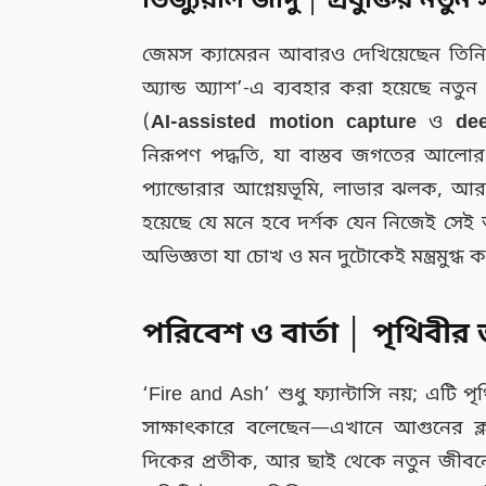
ভিজ্যুয়াল জাদু │ প্রযুক্তির নতুন 
জেমস ক্যামেরন আবারও দেখিয়েছেন তিনি দ
অ্যান্ড অ্যাশ’-এ ব্যবহার করা হয়েছে নতুন প্
(
AI-assisted motion capture
ও
dee
নিরূপণ পদ্ধতি, যা বাস্তব জগতের আলোর প্র
প্যান্ডোরার আগ্নেয়ভূমি, লাভার ঝলক, আর 
হয়েছে যে মনে হবে দর্শক যেন নিজেই সেই আগ
অভিজ্ঞতা যা চোখ ও মন দুটোকেই মন্ত্রমুগ্ধ 
পরিবেশ ও বার্তা │ পৃথিবীর ভব
‘Fire and Ash’ শুধু ফ্যান্টাসি নয়; এটি
সাক্ষাৎকারে বলেছেন—এখানে আগুনের ক্ল্য
দিকের প্রতীক, আর ছাই থেকে নতুন জীবন