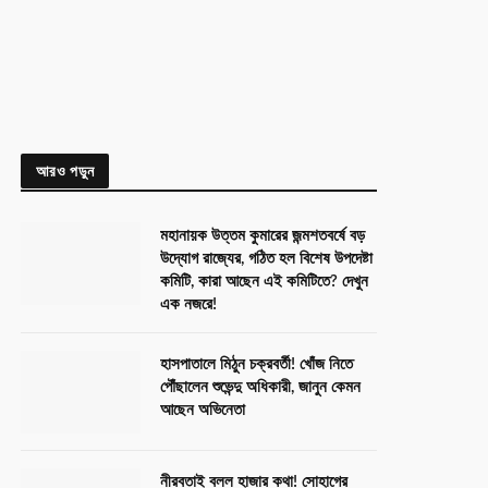
আরও পড়ুন
মহানায়ক উত্তম কুমারের জন্মশতবর্ষে বড়
উদ্যোগ রাজ্যের, গঠিত হল বিশেষ উপদেষ্টা
কমিটি, কারা আছেন এই কমিটিতে? দেখুন
এক নজরে!
হাসপাতালে মিঠুন চক্রবর্তী! খোঁজ নিতে
পৌঁছালেন শুভেন্দু অধিকারী, জানুন কেমন
আছেন অভিনেতা
নীরবতাই বলল হাজার কথা! সোহাগের