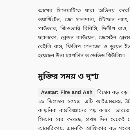
আগের সিনেমাটিতে যারা অভিনয় করেছি
ওয়ার্থিংটন, জো সালদানা, স্টিফেন ল্যা
পাউন্ডার, জিওভান্নি রিবিসি, দিলীপ রাও, 
ফ্যালকো, ব্রেন্ডন কাউয়েল, জেমেইন ক্লেমেন্ট
বেইলি বাস, ফিলিপ গেলজো ও ডুয়েন ইভান্
হয়েছেন উনা চ্যাপলিন ও ডেভিড থিউলিস।
মুক্তির সময় ও দৃশ্য
Avatar: Fire and Ash
বিশ্বের বড় বড
১৯ ডিসেম্বর ২০২৫। এটি আইএমএক্স, 3D সহ
কাল্পনিক কল্পবিজ্ঞানের গল্প বলবে। ভারত
সিআর বের করেছে, প্রথম দিন থেকেই প্র
আমেরিকায়, এমনকি আফ্রিকার বড় শহরগ