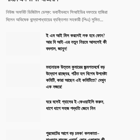
নিউজ অফবিট ডিজিটাল ডেস্ক: ভবানীভবনে সিআইডির দফতরে হাজিরা
দিলেন অভিষেক বন্দ্যোপাধ্যায়ের ব্যক্তিগত সহকারী (পিএ) সুমিত…
ই এম আই মিস করলেই লক হবে ফোন?
আর বি আই-এর নতুন নিয়মে আসলেই কী
বদলাল, জানুন!
মহানায়ক উত্তম কুমারের জন্মশতবর্ষে বড়
উদ্যোগ রাজ্যের, গঠিত হল বিশেষ উপদেষ্টা
কমিটি, কারা আছেন এই কমিটিতে? দেখুন
এক নজরে!
ঘরে বসেই গ্যাসের ই-কেওয়াইসি করুন,
ধাপে ধাপে সহজ পদ্ধতি জেনে নিন
পুরভোটের আগে বড় চমক! কলকাতা–