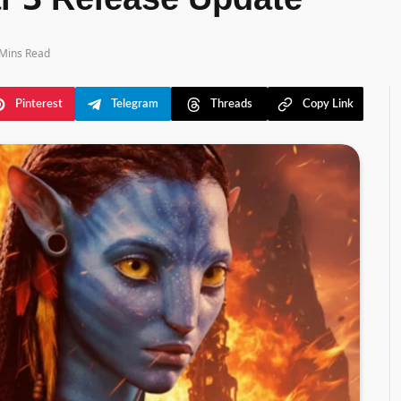
ar 3 Release Update
 Mins Read
Pinterest
Telegram
Threads
Copy Link