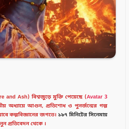
re and Ash) বিশ্বজুড়ে মুক্তি পেয়েছে
(
Avatar 3
য় অধ্যায়ে আগুন, প্রতিশোধ ও পুনর্জন্মের গল্প
যাবে কল্পবিজ্ঞানের জগতে।
১৯৭ মিনিটের সিনেমায়
ানুন প্রতিবেদন থেকে ।