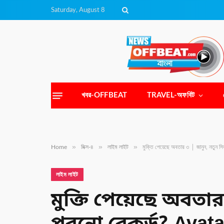
Saturday, August 8
খবর-OFFBEAT
TRAVEL-অফবিট
»
»
»
Home
মিক্স-৪
লাইম লাইট
মুক্তি পেয়েছে অবতার ৩ │ জানুন, নতুন
লাইম লাইট
মুক্তি পেয়েছে অবতা