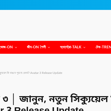
ভোজ-ON
জীব-ON শৈলী
অ্যাস্ট্রো-TALK
টেক-TRE
 সিক্যুয়েল কি ভাঙবে পুরনো রেকর্ড? Avatar 3 Release Update
র ৩ │ জানুন, নতুন সিক্যুয়ে