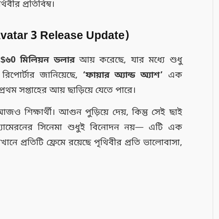
বীর প্রতিবিম্ব।
 (Avatar 3 Release Update)
়
$৬0 মিলিয়ন ডলার
আয় করেছে, যার মধ্যে শুধু
িপোর্টার জানিয়েছে,
‘
ফায়ার অ্যান্ড অ্যাশ
’
এক
্রথম সপ্তাহের আয় ছাড়িয়ে যেতে পারে।
আজও শিক্ষার্থী। আগুন পুড়িয়ে দেয়, কিন্তু সেই ছাই
্যামেরনের সিনেমা শুধুই বিনোদন নয়— এটি এক
েখানে প্রতিটি ফ্রেমে রয়েছে পৃথিবীর প্রতি ভালোবাসা,