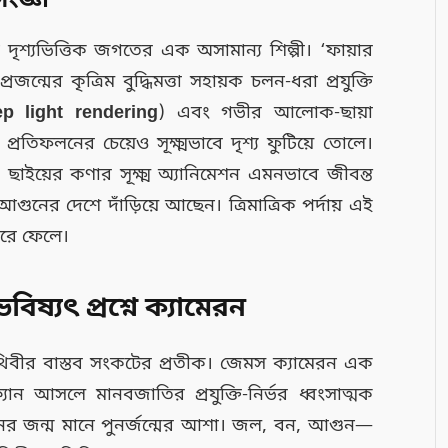
সংজ্ঞা
ৃশ্যভিত্তিক জগতের এক অসামান্য শিল্পী। ‘ফায়ার
রজন্মের কৃত্রিম বুদ্ধিমত্তা সহায়ক চলন-ধরা প্রযুক্তি
p light rendering
) এবং গভীর আলোক-ছায়া
তিফলনের চেয়েও সূক্ষ্মভাবে দৃশ্য ফুটিয়ে তোলে।
ছাইয়ের কণার সূক্ষ্ম অ্যানিমেশন এমনভাবে জীবন্ত
ুনের দেশে দাঁড়িয়ে আছেন। ত্রিমাত্রিক পর্দায় এই
করে ফেলে।
িষ্যৎ প্রশ্নে ক্যামেরন
 পৃথিবীর বাস্তব সংকটের প্রতীক। জেমস ক্যামেরন এক
ান আসলে মানবজাতির প্রযুক্তি-নির্ভর ধ্বংসাত্মক
ের জন্ম মানে পুনর্জন্মের আশা। জল, বন, আগুন—