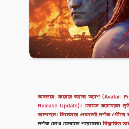
অবতার: ফায়ার অ্যান্ড অ্যাশ (Avatar: Fi
Release Update
)
। জেমস ক্যামেরন তৃতী
বলেছেন। সিনেমার শুরুতেই দর্শক পৌঁছে 
দর্শক চোখ ফেরাতে পারবেনা।
বিস্তারিত জ