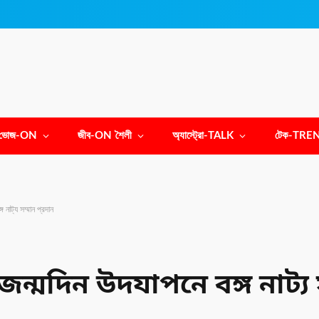
ভোজ-ON
জীব-ON শৈলী
অ্যাস্ট্রো-TALK
টেক-TRE
গ নাট্য সম্মান প্রদান
র জন্মদিন উদযাপনে বঙ্গ নাট্য 