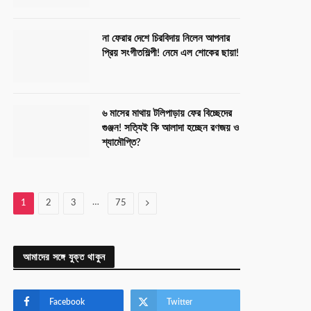
না ফেরার দেশে চিরবিদায় নিলেন আপনার
প্রিয় সংগীতশিল্পী! নেমে এল শোকের ছায়া!
৬ মাসের মাথায় টলিপাড়ায় ফের বিচ্ছেদের
গুঞ্জন! সত্যিই কি আলাদা হচ্ছেন রণজয় ও
শ্যামৌপ্তি?
…
Next
1
2
3
75
আমাদের সঙ্গে যুক্ত থাকুন
Facebook
Twitter