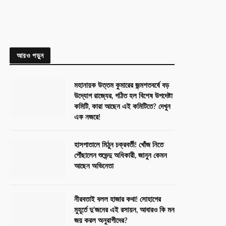
আরও পড়ুন
মহানায়ক উত্তম কুমারের জন্মশতবর্ষে বড়
উদ্যোগ রাজ্যের, গঠিত হল বিশেষ উপদেষ্টা
কমিটি, কারা আছেন এই কমিটিতে? দেখুন
এক নজরে!
হাসপাতালে মিঠুন চক্রবর্তী! খোঁজ নিতে
পৌঁছালেন শুভেন্দু অধিকারী, জানুন কেমন
আছেন অভিনেতা
নীরবতাই বলল হাজার কথা! সোহাগের
মুহূর্তে দু’জনের এই রসায়ন, আবারও কি মন
জয় করল অনুরাগীদের?