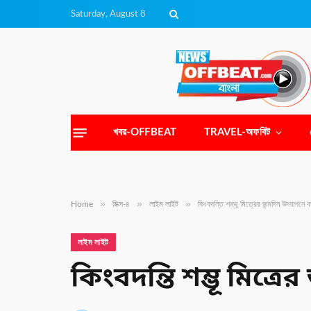
Saturday, August 8
খবর-OFFBEAT
TRAVEL-অফবিট
»
»
»
Home
মিক্স-৪
লাইম লাইট
কিংবদন্তি শম্ভূ মিত্রের জন্মদিন উদযাপনে বঙ্
লাইম লাইট
কিংবদন্তি শম্ভূ মিত্রে