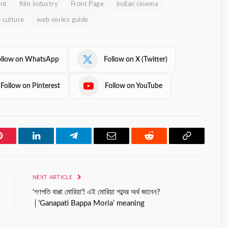
nt
film industry
Front Page
indian cinema
 culture
web series guide
ollow on WhatsApp
Follow on X (Twitter)
Follow on Pinterest
Follow on YouTube
Pinterest
LinkedIn
Telegram
Email
Reddit
Copy
Link
NEXT ARTICLE
‘গণপতি বাপ্পা মোরিয়া’! এই মোরিয়া শব্দের অর্থ জানেন?
│’Ganapati Bappa Moria’ meaning