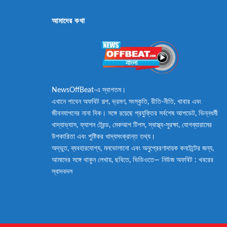
আমাদের কথা
NewsOffBeat-এ স্বাগতম।
এখানে পাবেন অফবিট গল্প, ভ্রমণ, সংস্কৃতি, রীতি-নীতি, খাবার এবং
জীবনযাপনের নানা দিক। সঙ্গে রয়েছে প্রযুক্তির সর্বশেষ আপডেট, ভিন্নধর্মী
খাদ্যাভ্যাস, ফ্যাশন ট্রেন্ড, মেকআপ টিপস, স্বাস্থ্য-সুরক্ষা, যোগব্যায়ামের
উপকারিতা এবং পুষ্টিকর খাদ্যসংক্রান্ত তথ্য।
অদ্ভুত, ব্যবহারযোগ্য, মনভোলানো এবং অনুপ্রেরণাদায়ক কনটেন্টের জন্য,
আমাদের সঙ্গে থাকুন লেখায়, ছবিতে, ভিডিওতে— নিউজ অফবিট : খবরের
স্বাদবদল