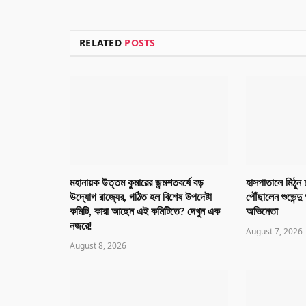
RELATED
POSTS
মহানায়ক উত্তম কুমারের জন্মশতবর্ষে বড়
হাসপাতালে মিঠুন 
উদ্যোগ রাজ্যের, গঠিত হল বিশেষ উপদেষ্টা
পৌঁছালেন শুভেন্
কমিটি, কারা আছেন এই কমিটিতে? দেখুন এক
অভিনেতা
নজরে!
August 7, 2026
August 8, 2026