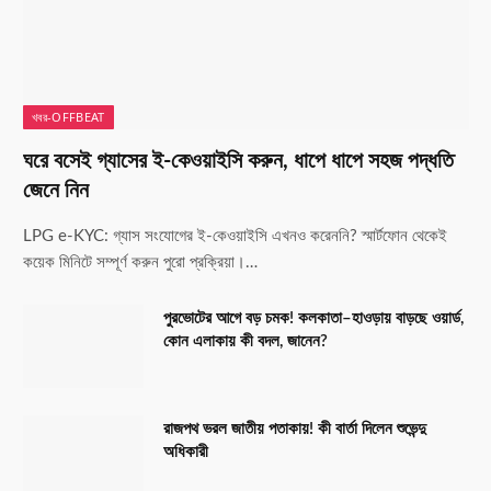
খবর-OFFBEAT
ঘরে বসেই গ্যাসের ই-কেওয়াইসি করুন, ধাপে ধাপে সহজ পদ্ধতি
জেনে নিন
LPG e-KYC: গ্যাস সংযোগের ই-কেওয়াইসি এখনও করেননি? স্মার্টফোন থেকেই
কয়েক মিনিটে সম্পূর্ণ করুন পুরো প্রক্রিয়া।…
পুরভোটের আগে বড় চমক! কলকাতা–হাওড়ায় বাড়ছে ওয়ার্ড,
কোন এলাকায় কী বদল, জানেন?
রাজপথ ভরল জাতীয় পতাকায়! কী বার্তা দিলেন শুভেন্দু
অধিকারী