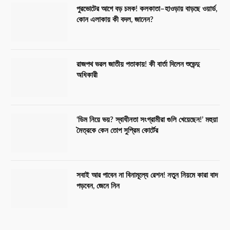
পুরভোটের আগে বড় চমক! কলকাতা–হাওড়ায় বাড়ছে ওয়ার্ড,
কোন এলাকায় কী বদল, জানেন?
রাজপথ ভরল জাতীয় পতাকায়! কী বার্তা দিলেন শুভেন্দু
অধিকারী
‘ডিম নিয়ে ভয়? স্বাধীনতা সংগ্রামীরা গুলি খেয়েছেন!’ মহুয়া
মৈত্রকে কেন তোপ সুপ্রিম কোর্টের
সবাই আর পাবেন না বিনামূল্যে রেশন! নতুন নিয়মে কারা বাদ
পড়বেন, জেনে নিন