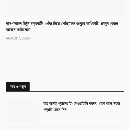
হাসপাতালে মিঠুন চক্রবর্তী! খোঁজ নিতে পৌঁছালেন শুভেন্দু অধিকারী, জানুন কেমন
আছেন অভিনেতা
August 7, 2026
আরও পড়ুন
ঘরে বসেই গ্যাসের ই-কেওয়াইসি করুন, ধাপে ধাপে সহজ
পদ্ধতি জেনে নিন