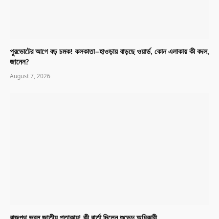
পুরভোটের আগে বড় চমক! কলকাতা–হাওড়ায় বাড়ছে ওয়ার্ড, কোন এলাকায় কী বদল,
জানেন?
August 7, 2026
রাজপথ ভরল জাতীয় পতাকায়! কী বার্তা দিলেন শুভেন্দু অধিকারী