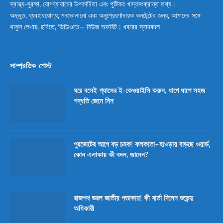
স্বাস্থ্য-সুরক্ষা, যোগব্যায়ামের উপকারিতা এবং পুষ্টিকর খাদ্যসংক্রান্ত তথ্য।
অদ্ভুত, ব্যবহারযোগ্য, মনভোলানো এবং অনুপ্রেরণাদায়ক কনটেন্টের জন্য, আমাদের সঙ্গে
থাকুন লেখায়, ছবিতে, ভিডিওতে— নিউজ অফবিট : খবরের স্বাদবদল
সাম্প্রতিক পোস্ট
ঘরে বসেই গ্যাসের ই-কেওয়াইসি করুন, ধাপে ধাপে সহজ
পদ্ধতি জেনে নিন
পুরভোটের আগে বড় চমক! কলকাতা–হাওড়ায় বাড়ছে ওয়ার্ড,
কোন এলাকায় কী বদল, জানেন?
রাজপথ ভরল জাতীয় পতাকায়! কী বার্তা দিলেন শুভেন্দু
অধিকারী