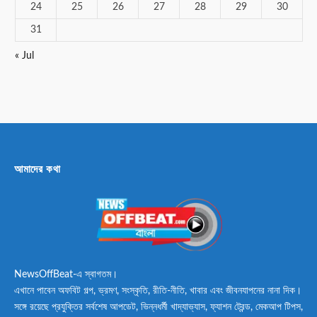
24
25
26
27
28
29
30
31
« Jul
আমাদের কথা
NewsOffBeat-এ স্বাগতম।
এখানে পাবেন অফবিট গল্প, ভ্রমণ, সংস্কৃতি, রীতি-নীতি, খাবার এবং জীবনযাপনের নানা দিক।
সঙ্গে রয়েছে প্রযুক্তির সর্বশেষ আপডেট, ভিন্নধর্মী খাদ্যাভ্যাস, ফ্যাশন ট্রেন্ড, মেকআপ টিপস,