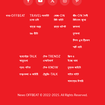
Facebook
YouTube
X
Instagram
Pinterest
(Twitter)
খবর-OFFBEAT
TRAVEL-অফবিট
ভোজ-ON
জীব-ON শৈলী
চলো-চলি
ফিট-বাইট
ফিটনেস ফান্ডা
যাত্রা-মন্ত্র
রান্না-ঝটপট
রূপকথা
রঙ-রীতি
চুপকথা
টিপস এন্ড ট্রিকস
স্মার্ট-মানি
অ্যাস্ট্রো-TALK
টেক-TRENDZ
মিক্স-৪
আয়ুরেখা
এআইভার্স
ইচ্ছে-ডানা
গ্রহ-গণিত
টেক-KNOW
চুম্বক কাহিনি
তত্ত্বকথা ও কাহিনী
ট্রেন্ডিং-TALK
লাইম লাইট
সাফল্যের দিশারি
News OFFBEAT © 2022-2025. All Rights Reserved.