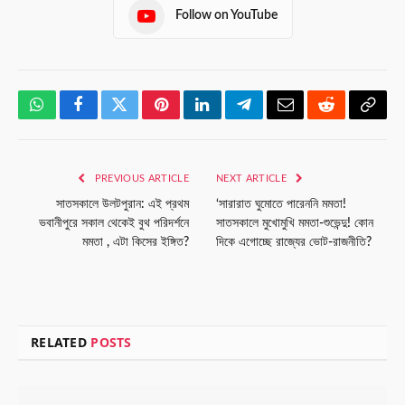
Follow on YouTube
WhatsApp
Facebook
Twitter
Pinterest
LinkedIn
Telegram
Email
Reddit
Copy
Link
PREVIOUS ARTICLE
NEXT ARTICLE
সাতসকালে উলটপুরান: এই প্রথম
‘সারারাত ঘুমোতে পারেননি মমতা!
ভবানীপুরে সকাল থেকেই বুথ পরিদর্শনে
সাতসকালে মুখোমুখি মমতা-শুভেন্দু! কোন
মমতা , এটা কিসের ইঙ্গিত?
দিকে এগোচ্ছে রাজ্যের ভোট-রাজনীতি?
RELATED
POSTS